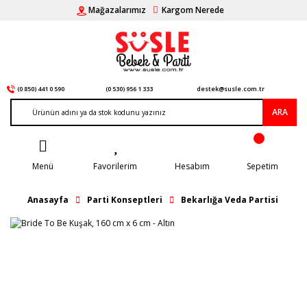
Mağazalarımız
Kargom Nerede
(0 850) 441 0 590
(0 530) 956 1 333
destek@susle.com.tr
ARA
Menü
Favorilerim
Hesabım
Sepetim
Anasayfa
Parti Konseptleri
Bekarlığa Veda Partisi