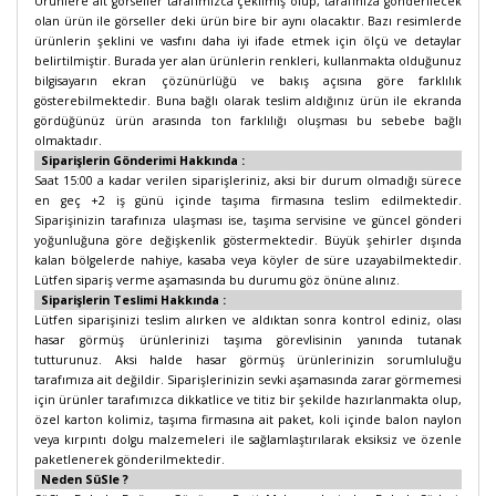
Ürünlere ait görseller tarafımızca çekilmiş olup, tarafınıza gönderilecek
olan ürün ile görseller deki ürün bire bir aynı olacaktır. Bazı resimlerde
ürünlerin şeklini ve vasfını daha iyi ifade etmek için ölçü ve detaylar
belirtilmiştir. Burada yer alan ürünlerin renkleri, kullanmakta olduğunuz
bilgisayarın ekran çözünürlüğü ve bakış açısına göre farklılık
gösterebilmektedir. Buna bağlı olarak teslim aldığınız ürün ile ekranda
gördüğünüz ürün arasında ton farklılığı oluşması bu sebebe bağlı
olmaktadır.
Siparişlerin Gönderimi Hakkında :
Saat 15:00 a kadar verilen siparişleriniz, aksi bir durum olmadığı sürece
en geç +2 iş günü içinde taşıma firmasına teslim edilmektedir.
Siparişinizin tarafınıza ulaşması ise, taşıma servisine ve güncel gönderi
yoğunluğuna göre değişkenlik göstermektedir. Büyük şehirler dışında
kalan bölgelerde nahiye, kasaba veya köyler de süre uzayabilmektedir.
Lütfen sipariş verme aşamasında bu durumu göz önüne alınız.
Siparişlerin Teslimi Hakkında :
Lütfen siparişinizi teslim alırken ve aldıktan sonra kontrol ediniz, olası
hasar görmüş ürünlerinizi taşıma görevlisinin yanında tutanak
tutturunuz. Aksi halde hasar görmüş ürünlerinizin sorumluluğu
tarafımıza ait değildir. Siparişlerinizin sevki aşamasında zarar görmemesi
için ürünler tarafımızca dikkatlice ve titiz bir şekilde hazırlanmakta olup,
özel karton kolimiz, taşıma firmasına ait paket, koli içinde balon naylon
veya kırpıntı dolgu malzemeleri ile sağlamlaştırılarak eksiksiz ve özenle
paketlenerek gönderilmektedir.
Neden SüSle ?