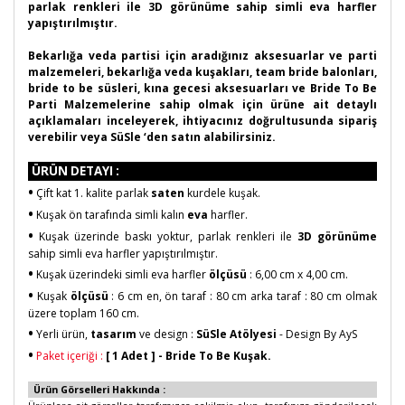
parlak renkleri ile 3D görünüme sahip simli eva harfler
yapıştırılmıştır.
Bekarlığa veda partisi için aradığınız aksesuarlar ve parti
malzemeleri, bekarlığa veda kuşakları, team bride balonları,
bride to be süsleri, kına gecesi aksesuarları ve Bride To Be
Parti Malzemelerine sahip olmak için ürüne ait detaylı
açıklamaları inceleyerek, ihtiyacınız doğrultusunda sipariş
verebilir veya SüSle ‘den satın alabilirsiniz.
ÜRÜN DETAYI :
•
Çift kat 1. kalite parlak
saten
kurdele kuşak.
•
Kuşak ön tarafında simli kalın
eva
harfler.
•
Kuşak üzerinde baskı yoktur, parlak renkleri ile
3D görünüme
sahip simli eva harfler yapıştırılmıştır.
•
Kuşak üzerindeki simli eva harfler
ölçüsü
: 6,00 cm x 4,00 cm.
•
Kuşak
ölçüsü
: 6 cm en, ön taraf : 80 cm arka taraf : 80 cm olmak
üzere toplam 160 cm.
•
Yerli ürün,
tasarım
ve design :
SüSle Atölyesi
- Design By AyS
•
Paket içeriği :
[
1 Adet ]
- Bride To Be Kuşak.
Ürün Görselleri Hakkında :