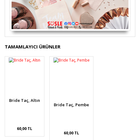
Bu ürünün fiyat bilgisi, resim, ürün açıklamalarında ve
TAMAMLAYICI ÜRÜNLER
diğer konularda yetersiz gördüğünüz noktaları öneri
Bu ürüne ilk yorumu siz yapın!
formunu kullanarak tarafımıza iletebilirsiniz.
Görüş ve önerileriniz için teşekkür ederiz.
Yorum Yaz
Ürün resmi kalitesiz, bozuk veya görüntülenemiyor.
Ürün açıklamasında eksik bilgiler bulunuyor.
Ürün bilgilerinde hatalar bulunuyor.
Bride Taç, Altın
Ürün fiyatı diğer sitelerden daha pahalı.
Bride Taç, Pembe
Bu ürüne benzer farklı alternatifler olmalı.
60,00 TL
60,00 TL