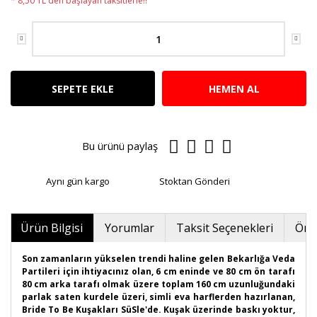
* 8,50 TL den başlayan taksitlerle!!
SEPETE EKLE
HEMEN AL
Bu ürünü paylaş
Aynı gün kargo
Stoktan Gönderi
Ürün Bilgisi
Yorumlar
Taksit Seçenekleri
Öner
Son zamanların yükselen trendi haline gelen Bekarlığa Veda
Partileri için ihtiyacınız olan, 6 cm eninde ve 80 cm ön tarafı
80 cm arka tarafı olmak üzere toplam 160 cm uzunluğundaki
parlak saten kurdele üzeri, simli eva harflerden hazırlanan,
Bride To Be Kuşakları SüSle'de. Kuşak üzerinde baskı yoktur,