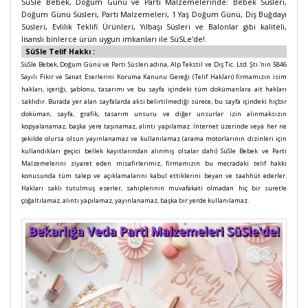
SüSle Bebek, Doğum Günü ve Parti Malzemelerinde: Bebek Süsleri,
Doğum Günü Süsleri, Parti Malzemeleri, 1 Yaş Doğum Günü, Diş Buğdayı
Süsleri, Evlilik Teklifi Ürünleri, Yılbaşı Süsleri ve Balonlar gibi kaliteli,
lisanslı binlerce ürün uygun imkanları ile SüSLe'de!.
SüSle Telif Hakkı :
SüSle Bebek, Doğum Günü ve Parti Süsleri adına, Alp Tekstil ve Dış Tic. Ltd. Şti.'nin 5846
Sayılı Fikir ve Sanat Eserlerini Koruma Kanunu Gereği (Telif Hakları) firmamızın isim
hakları, içeriği, şablonu, tasarımı ve bu sayfa içindeki tüm dokümanlara ait hakları
saklıdır. Burada yer alan sayfalarda aksi belirtilmediği sürece, bu sayfa içindeki hiçbir
doküman, sayfa, grafik, tasarım unsuru ve diğer unsurlar izin alınmaksızın
kopyalanamaz, başka yere taşınamaz, alıntı yapılamaz. İnternet üzerinde veya her ne
şekilde olursa olsun yayınlanamaz ve kullanılamaz (arama motorlarının dizinleri için
kullandıkları geçici bellek kayıtlarından alınmış olsalar dahi) SüSle Bebek ve Parti
Malzemelerini ziyaret eden misafirlerimiz, firmamızın bu mecradaki telif hakkı
konusunda tüm talep ve açıklamalarını kabul ettiklerini beyan ve taahhüt ederler.
Hakları saklı tutulmuş eserler, sahiplerinin muvafakati olmadan hiç bir suretle
çoğaltılamaz, alıntı yapılamaz, yayınlanamaz, başka bir yerde kullanılamaz.