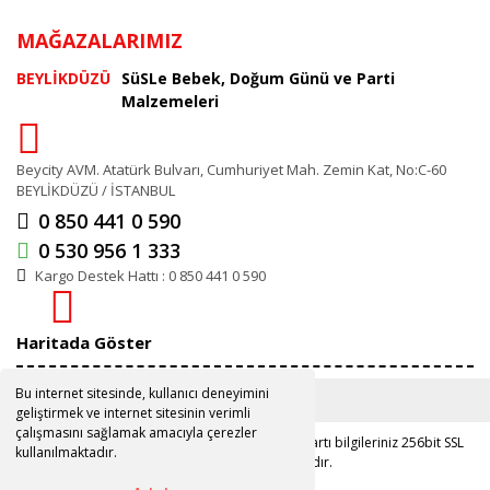
MAĞAZALARIMIZ
BEYLİKDÜZÜ
SüSLe Bebek, Doğum Günü ve Parti
Malzemeleri
Beycity AVM. Atatürk Bulvarı, Cumhuriyet Mah. Zemin Kat, No:C-60
BEYLİKDÜZÜ / İSTANBUL
0 850 441 0 590
0 530 956 1 333
Kargo Destek Hattı : 0 850 441 0 590
Haritada Göster
Bu internet sitesinde, kullanıcı deneyimini
geliştirmek ve internet sitesinin verimli
çalışmasını sağlamak amacıyla çerezler
Copyright 2019 ©
www.susle.com.tr
Kredi kartı bilgileriniz 256bit SSL
kullanılmaktadır.
sertifikası ile korunmaktadır.