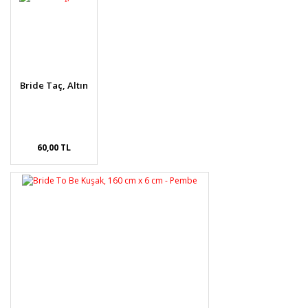
Görüş ve önerileriniz için teşekkür ederiz.
Yorum Yaz
Ürün resmi kalitesiz, bozuk veya görüntülenemiyor.
Ürün açıklamasında eksik bilgiler bulunuyor.
Ürün bilgilerinde hatalar bulunuyor.
Bride Taç, Altın
Ürün fiyatı diğer sitelerden daha pahalı.
Bu ürüne benzer farklı alternatifler olmalı.
60,00 TL
Gönder