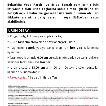
Bekarlığa Veda Partisi ve Bride Temalı partileriniz için
ihtiyacınız olan Bride Taçlarına sahip olmak için ürüne ait
detaylı açıklamaları ve görseller üzerinde bulunan ölçüleri
dikkate alarak, sipariş verebilir veya SüSLe‘den satın
alabilirsiniz.
ÜRÜN DETAYI :
•
Sünger dolgulu kumaş kaplı
plastik
taç.
•
SüSLe
tasarım
atölyesinde hazırlanan
yerli
ürün.
•
Taç kısmı
esnek
yapıya sahip olup için
her yaş
kullanımına
uygundur.
•
Tacın tepe kısmında
6,00 cm
yüksekliğinde parlak ve canlı renklere
sahip tek tarafı simli eva
harfler
.
•
Ürün ölçüsü :
18,00 cm
x 11,00 cm. Detaylı ölçüler görseller
üzerinde bulunmaktadır.
•
Paket içeriği :
[
1 adet ]
- Bride Taç.