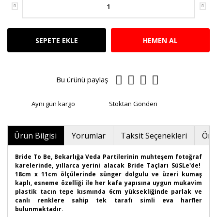
SEPETE EKLE
HEMEN AL
Bu ürünü paylaş
Aynı gün kargo
Stoktan Gönderi
Ürün Bilgisi
Yorumlar
Taksit Seçenekleri
Öner
Bride To Be, Bekarlığa Veda Partilerinin muhteşem fotoğraf
karelerinde, yıllarca yerini alacak Bride Taçları SüSLe'de!
18cm x 11cm ölçülerinde sünger dolgulu ve üzeri kumaş
kaplı, esneme özelliği ile her kafa yapısına uygun mukavim
plastik tacın tepe kısmında 6cm yüksekliğinde parlak ve
canlı renklere sahip tek tarafı simli eva harfler
bulunmaktadır.