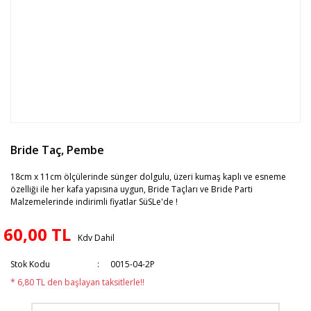
Bride Taç, Pembe
18cm x 11cm ölçülerinde sünger dolgulu, üzeri kumaş kaplı ve esneme
özelliği ile her kafa yapısına uygun, Bride Taçları ve Bride Parti
Malzemelerinde indirimli fiyatlar SüSLe'de !
60,00 TL
Kdv Dahil
Stok Kodu
0015-04-2P
* 6,80 TL den başlayan taksitlerle!!