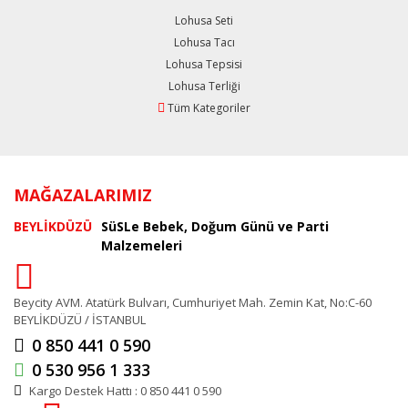
Lohusa Seti
Lohusa Tacı
Lohusa Tepsisi
Lohusa Terliği
Tüm Kategoriler
MAĞAZALARIMIZ
BEYLİKDÜZÜ
SüSLe Bebek, Doğum Günü ve Parti
Malzemeleri
Beycity AVM. Atatürk Bulvarı, Cumhuriyet Mah. Zemin Kat, No:C-60
BEYLİKDÜZÜ / İSTANBUL
0 850 441 0 590
0 530 956 1 333
Kargo Destek Hattı : 0 850 441 0 590