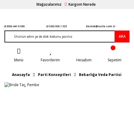
Mağazalarımız
Kargom Nerede
(0 850) 441 0 590
(0 530) 956 1 333
destek@susle.com.tr
ARA
Menü
Favorilerim
Hesabım
Sepetim
Anasayfa
Parti Konseptleri
Bekarlığa Veda Partisi