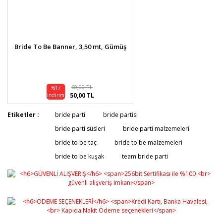
Bride To Be Banner, 3,50 mt, Gümüş
60,00 TL
%17
50,00 TL
indirim
Etiketler :
bride parti
bride partisi
bride parti süsleri
bride parti malzemeleri
bride to be taç
bride to be malzemeleri
bride to be kuşak
team bride parti