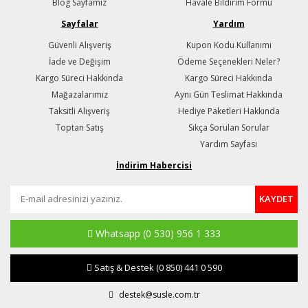
Blog Sayfamız
Havale Bildirim Formu
Sayfalar
Yardım
Güvenli Alışveriş
Kupon Kodu Kullanımı
İade ve Değişim
Ödeme Seçenekleri Neler?
Kargo Süreci Hakkında
Kargo Süreci Hakkında
Mağazalarımız
Aynı Gün Teslimat Hakkında
Taksitli Alışveriş
Hediye Paketleri Hakkında
Toptan Satış
Sıkça Sorulan Sorular
Yardım Sayfası
İndirim Habercisi
KAYDET
Whatsapp
(0 530) 956 1 333
Satış & Destek
(0 850) 441 0 590
destek@susle.com.tr