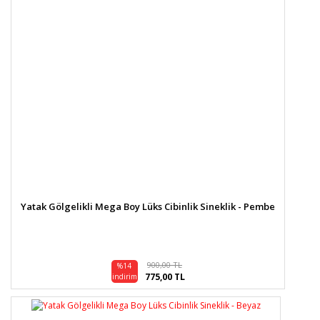
Ürün bilgilerinde hatalar bulunuyor.
Ürün fiyatı diğer sitelerden daha pahalı.
Bu ürüne benzer farklı alternatifler olmalı.
Gönder
Yatak Gölgelikli Mega Boy Lüks Cibinlik Sineklik - Pembe
900,00 TL
%14
775,00 TL
indirim