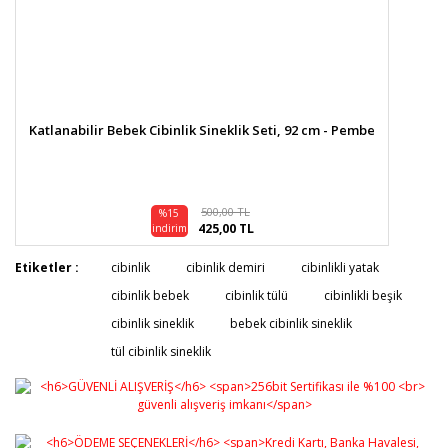
Katlanabilir Bebek Cibinlik Sineklik Seti, 92 cm - Pembe
500,00 TL
%15
425,00 TL
indirim
Etiketler :
cibinlik
cibinlik demiri
cibinlikli yatak
cibinlik bebek
cibinlik tülü
cibinlikli beşik
cibinlik sineklik
bebek cibinlik sineklik
tül cibinlik sineklik