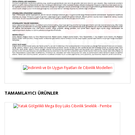
Bu ürünün fiyat bilgisi, resim, ürün açıklamalarında ve
TAMAMLAYICI ÜRÜNLER
diğer konularda yetersiz gördüğünüz noktaları öneri
Bu ürüne ilk yorumu siz yapın!
formunu kullanarak tarafımıza iletebilirsiniz.
Görüş ve önerileriniz için teşekkür ederiz.
Yorum Yaz
Ürün resmi kalitesiz, bozuk veya görüntülenemiyor.
Ürün açıklamasında eksik bilgiler bulunuyor.