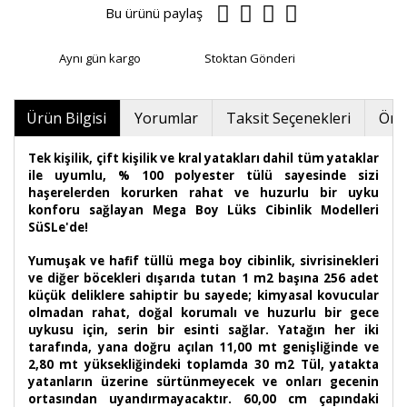
Bu ürünü paylaş
Aynı gün kargo
Stoktan Gönderi
Ürün Bilgisi
Yorumlar
Taksit Seçenekleri
Öner
Tek kişilik, çift kişilik ve kral yatakları dahil tüm yataklar
ile uyumlu, % 100 polyester tülü sayesinde sizi
haşerelerden korurken rahat ve huzurlu bir uyku
konforu sağlayan Mega Boy Lüks Cibinlik Modelleri
SüSLe'de!
Yumuşak ve hafif tüllü mega boy cibinlik, sivrisinekleri
ve diğer böcekleri dışarıda tutan 1 m2 başına 256 adet
küçük deliklere sahiptir bu sayede; kimyasal kovucular
olmadan rahat, doğal korumalı ve huzurlu bir gece
uykusu için, serin bir esinti sağlar. Yatağın her iki
tarafında, yana doğru açılan 11,00 mt genişliğinde ve
2,80 mt yüksekliğindeki toplamda 30 m2 Tül, yatakta
yatanların üzerine sürtünmeyecek ve onları gecenin
ortasından uyandırmayacaktır. 60,00 cm çapındaki