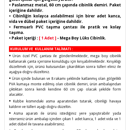
• Paslanmaz metal, 60 cm çapında cibinlik demiri. Paket
içeriğine dahildir.
• Cibinliğin kolayca asılabilmesi için birer adet kanca,
vida ve dübel paket içeriğine dahildir.
• Fermuarlı PVC taşıma çantası ile pratik ve kolay
taşıma.
• Paket içeriği :
[ 1 Adet ]
- Mega Boy Lüks Cibinlik.
KURULUM VE KULLANIM TALİMATI :
•
Ürün özel PVC çantası ile gönderilmektedir, mega boy cibinlik
katlanarak çanta içerisine konulduğu için kırışabilmektedir. Kırışıklığı
düzeltmek için, ürünü kutusundan çıkardıktan sonra tülleri eliniz ile
aşağıya doğru düzeltiniz.
•
Ürün içinde bulunan ve 8 rakamı şeklinde katlanmış olan gölgelikli
PVA kumaşa monte edilmiş olan cibinlik demiri, ürün ambalajından
çıktıktan sonra kendi kendine 60 cm çap olacak şekilde form
alacaktır.
•
Kubbe kısmındaki asma aparatından tutarak, cibinliği havaya
kaldırın ve tülleri aşağı doğru düzeltin.
•
Asma aparatı ile ürünü istediğiniz yere yapıştırabilir yada
isterseniz ürün ambalajı içinden çıkan 1 adet kanca, 1 adet vida ve 1
adet dübel ile tavana asabilirsiniz.