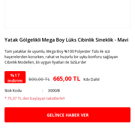
Yatak Gölgelikli Mega Boy Lüks Cibinlik Sineklik - Mavi
Tüm yataklar ile uyumlu, Mega Boy %100 Polyester Tülü ile sizi
haşerelerden korurken, rahat ve huzurlu bir uyku konforu sağlayan
Cibinlik Modelleri, En uygun fiyatları ile SüSLe'de!
%17
665,00 TL
800,00 TL
Kdv Dahil
indirim
Stok Kodu
3000/B
* 75,37 TL den başlayan taksitlerle!!
GELİNCE HABER VER