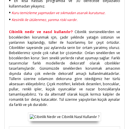
•
En kısa hassas programda ve 30 derecede beyazlatıcı
kullanmadan yıkayınız.
•
Kuru temizleme yapmadan ve sıkmadan asarak kurutunuz.
•
Kesinlik ile ütülenmez, yanma riski vardır.
Cibinlik nedir ve nasıl kullanılır?
Cibinlik sivrisineklerden ve
böceklerden korunmak için, çadır şeklinde yatağın üstünün ve
yanlarının kaplandığı, tüller ile hazırlanmış bir çeşit örtüdür.
Cibinlikler sayesinde yaz aylarında serin bir ortam yaratmış oluruz.
Bebeklerimiz içinde çok rahat bir çözümdür. Onları sineklerden ve
böceklerden korur. Sivri sinekli yerlerde rahat uyumayı sağlar. Farklı
tasarımcılar farklı modellerde dekoratif olarak cibinlikler
tasarlamışlardır. Günümüzde sineklerden korunmak amacının
dışında daha çok evlerde dekoratif amaçlı kullanılmaktadırlar.
Tüllerin üzerine odamızın dekoruna göre istediğimiz her türlü
aksesuarı ekleyebiliriz. Çiçek motifleri, kelebek desenleri, boncuklar,
pullar, renkli ipler, küçük oyuncaklar ve nazar boncuklarıyla
tamamlayabiliriz. Ya da alternatif olarak küçük kırmızı kalpler de
romantik bir detay katacaktır. Tül üzerine yapıştırılan küçük aynalar
da farklı ve şık durabilir.