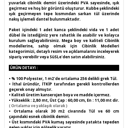
yuvarlak cibinlik demiri üzerindeki PVA sayesinde, ışık
geçirmez ve hoş bir görüntü oluşturur. Kubbe şeklindeki
ışık geçirmeyen tepe kısmından sarkan tül üzerinde
nakış işlemeli dantel bulunmaktadır.
Paket içindeki 1 adet kanca şeklindeki vida ve 1 adet
dübel ile istediğiniz yere rahatlık ile asabilir ve kolayca
kurulum sağlayabilirsiniz. Mega boy ve kaliteli Cibinlik
modellerine, sahip olmak için Cibinlik Modelleri
kategorimizi, detaylı resim ve açıklamalarını inceleyerek
sipariş verebilir veya SüSLe'den satın alabilirsiniz.
ÜRÜN DETAYI :
•
% 100 Polyester, 1 m2'de ortalama 256 delikli grek Tül.
• İthal üründür, İTKİP tarafından gerekli kontrollerden
geçerek onay almıştır.
• Kaliteli üretim kanserojen boya ve madde içermez.
• Yükseklik : 2,80 mt, Üst Çap : 60,00 cm, En : 11,00 mt dir.
( Ortalama ve yaklaşık olarak )
• Ortalama olarak 30 m2 civarında Tül ve 60 cm
çapındaki esnek cibinlik demiri.
• Üst kısmındaki PVA kumaş sayesinde yatakta tepeden
gelen ışıklar için gölgelik yaratır.