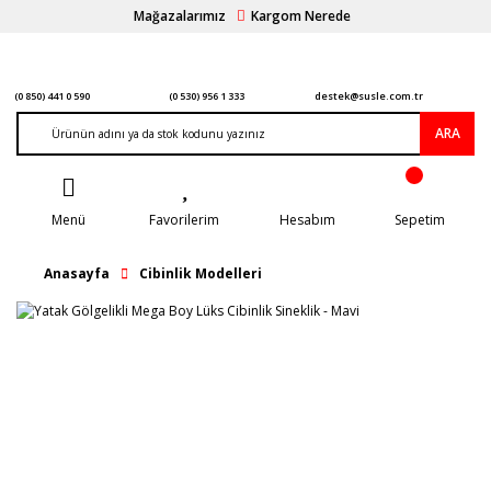
Mağazalarımız
Kargom Nerede
(0 850) 441 0 590
(0 530) 956 1 333
destek@susle.com.tr
ARA
Menü
Favorilerim
Hesabım
Sepetim
Anasayfa
Cibinlik Modelleri