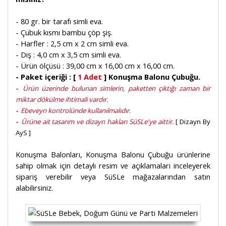
- 80 gr. bir tarafı simli eva.
- Çubuk kısmı bambu çöp şiş.
- Harfler : 2,5 cm x 2 cm simli eva.
- Diş : 4,0 cm x 3,5 cm simli eva.
- Ürün ölçüsü : 39,00 cm x 16,00 cm x 16,00 cm.
- Paket içeriği : [
1 Adet
] Konuşma Balonu Çubuğu.
-
Ürün üzerinde bulunan simlerin, paketten çıktığı zaman bir
miktar dökülme ihtimali vardır.
-
Ebeveyn kontrolünde kullanılmalıdır.
-
Ürüne ait tasarım ve dizayn hakları SüSLe'ye aittir.
[ Dizayn By
AyS ]
Konuşma Balonları, Konuşma Balonu Çubuğu ürünlerine
sahip olmak için detaylı resim ve açıklamaları inceleyerek
sipariş verebilir veya SüSLe mağazalarından satın
alabilirsiniz.