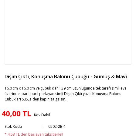
Dişim Çıktı, Konuşma Balonu Çubuğu - Gümüş & Mavi
16,0 cm x 16,0 cm ve çubuk dahil 39 cm uzunluğunda tek tarafı simli eva
üzerinde, parıl parıl parlayan simli Dişim Çıktı yazılı Konuşma Balonu
Çubukları SüSLe'den kapınıza gelsin.
40,00 TL
Kdv Dahil
Stok Kodu
0502-2B-1
* 4,53 TL den başlayan taksitlerle!!