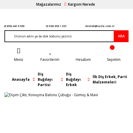
Mağazalarımız
Kargom Nerede
(0 850) 441 0 590
(0 530) 956 1 333
destek@susle.com.tr
ARA
Menü
Favorilerim
Hesabım
Sepetim
Diş
Diş
İlk Diş Erkek, Parti
Anasayfa
Buğdayı
Buğdayı
Malzemeleri
Partisi
Erkek