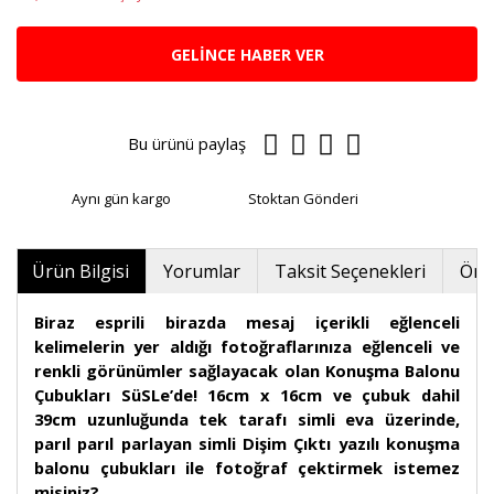
GELİNCE HABER VER
Bu ürünü paylaş
Aynı gün kargo
Stoktan Gönderi
Ürün Bilgisi
Yorumlar
Taksit Seçenekleri
Öner
Biraz esprili birazda mesaj içerikli eğlenceli
kelimelerin yer aldığı fotoğraflarınıza eğlenceli ve
renkli görünümler sağlayacak olan Konuşma Balonu
Çubukları SüSLe’de! 16cm x 16cm ve çubuk dahil
39cm uzunluğunda tek tarafı simli eva üzerinde,
parıl parıl parlayan simli Dişim Çıktı yazılı konuşma
balonu çubukları ile fotoğraf çektirmek istemez
misiniz?