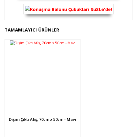
Bu ürünün fiyat bilgisi, resim, ürün açıklamalarında ve
TAMAMLAYICI ÜRÜNLER
diğer konularda yetersiz gördüğünüz noktaları öneri
Bu ürüne ilk yorumu siz yapın!
formunu kullanarak tarafımıza iletebilirsiniz.
Görüş ve önerileriniz için teşekkür ederiz.
Yorum Yaz
Ürün resmi kalitesiz, bozuk veya görüntülenemiyor.
Ürün açıklamasında eksik bilgiler bulunuyor.
Ürün bilgilerinde hatalar bulunuyor.
Ürün fiyatı diğer sitelerden daha pahalı.
Bu ürüne benzer farklı alternatifler olmalı.
Dişim Çıktı Afiş, 70cm x 50cm - Mavi
Gönder