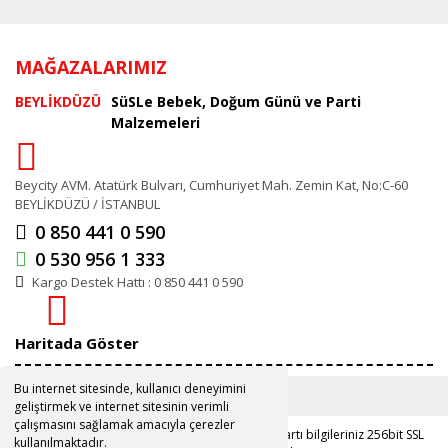
MAĞAZALARIMIZ
BEYLİKDÜZÜ
SüSLe Bebek, Doğum Günü ve Parti
Malzemeleri
Beycity AVM. Atatürk Bulvarı, Cumhuriyet Mah. Zemin Kat, No:C-60
BEYLİKDÜZÜ / İSTANBUL
0 850 441 0 590
0 530 956 1 333
Kargo Destek Hattı : 0 850 441 0 590
Haritada Göster
Bu internet sitesinde, kullanıcı deneyimini
geliştirmek ve internet sitesinin verimli
çalışmasını sağlamak amacıyla çerezler
Copyright 2019 ©
www.susle.com.tr
Kredi kartı bilgileriniz 256bit SSL
kullanılmaktadır.