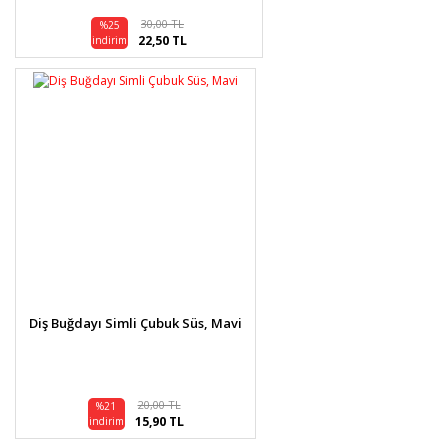
30,00 TL
%25
22,50 TL
indirim
Diş Buğdayı Simli Çubuk Süs, Mavi
20,00 TL
%21
15,90 TL
indirim