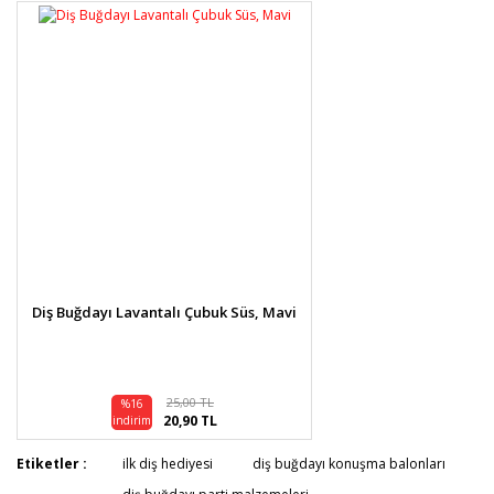
Diş Buğdayı Lavantalı Çubuk Süs, Mavi
25,00 TL
%16
20,90 TL
indirim
Etiketler :
ilk diş hediyesi
diş buğdayı konuşma balonları