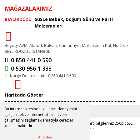
MAĞAZALARIMIZ
BEYLİKDÜZÜ
SüSLe Bebek, Doğum Günü ve Parti
Malzemeleri
Beycity AVM. Atatürk Bulvarı, Cumhuriyet Mah. Zemin Kat, No:C-60
BEYLİKDÜZÜ / İSTANBUL
0 850 441 0 590
0 530 956 1 333
Kargo Destek Hattı : 0 850 441 0 590
Haritada Göster
Bu internet sitesinde, kullanıcı deneyimini
geliştirmek ve internet sitesinin verimli
çalışmasını sağlamak amacıyla çerezler
Copyright 2019 ©
www.susle.com.tr
Kredi kartı bilgileriniz 256bit SSL
kullanılmaktadır.
sertifikası ile korunmaktadır.
Anladım