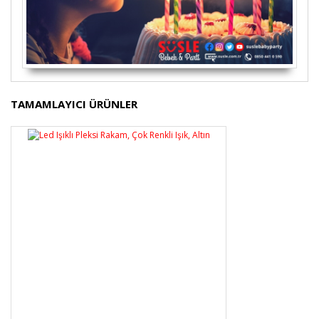
Bu ürünün fiyat bilgisi, resim, ürün açıklamalarında ve
TAMAMLAYICI ÜRÜNLER
diğer konularda yetersiz gördüğünüz noktaları öneri
Bu ürüne ilk yorumu siz yapın!
formunu kullanarak tarafımıza iletebilirsiniz.
Görüş ve önerileriniz için teşekkür ederiz.
Yorum Yaz
Ürün resmi kalitesiz, bozuk veya görüntülenemiyor.
Ürün açıklamasında eksik bilgiler bulunuyor.
Ürün bilgilerinde hatalar bulunuyor.
Ürün fiyatı diğer sitelerden daha pahalı.
Bu ürüne benzer farklı alternatifler olmalı.