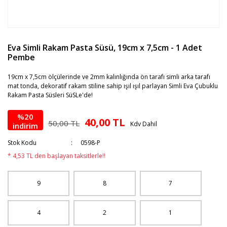
Eva Simli Rakam Pasta Süsü, 19cm x 7,5cm - 1 Adet
Pembe
19cm x 7,5cm ölçülerinde ve 2mm kalınlığında ön tarafı simli arka tarafı
mat tonda, dekoratif rakam stiline sahip ışıl ışıl parlayan Simli Eva Çubuklu
Rakam Pasta Süsleri SüSLe'de!
%20
40,00 TL
50,00 TL
Kdv Dahil
indirim
Stok Kodu
0598-P
* 4,53 TL den başlayan taksitlerle!!
9
8
7
4
2
1