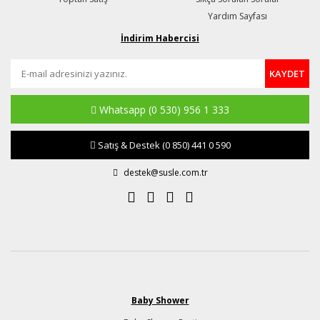
Yardım Sayfası
İndirim Habercisi
KAYDET
Whatsapp
(0 530) 956 1 333
Satış & Destek
(0 850) 441 0 590
destek@susle.com.tr
Baby Shower