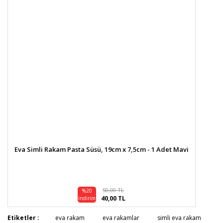
Eva Simli Rakam Pasta Süsü, 19cm x 7,5cm - 1 Adet Mavi
50,00 TL
%20
40,00 TL
indirim
Etiketler :
eva rakam
eva rakamlar
simli eva rakam