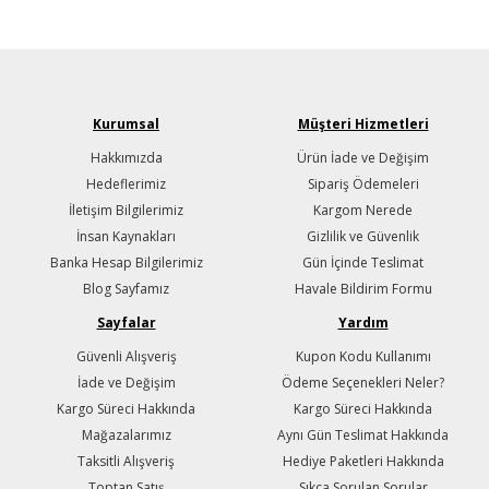
Kurumsal
Müşteri Hizmetleri
Hakkımızda
Ürün İade ve Değişim
Hedeflerimiz
Sipariş Ödemeleri
İletişim Bilgilerimiz
Kargom Nerede
İnsan Kaynakları
Gizlilik ve Güvenlik
Banka Hesap Bilgilerimiz
Gün İçinde Teslimat
Blog Sayfamız
Havale Bildirim Formu
Sayfalar
Yardım
Güvenli Alışveriş
Kupon Kodu Kullanımı
İade ve Değişim
Ödeme Seçenekleri Neler?
Kargo Süreci Hakkında
Kargo Süreci Hakkında
Mağazalarımız
Aynı Gün Teslimat Hakkında
Taksitli Alışveriş
Hediye Paketleri Hakkında
Toptan Satış
Sıkça Sorulan Sorular