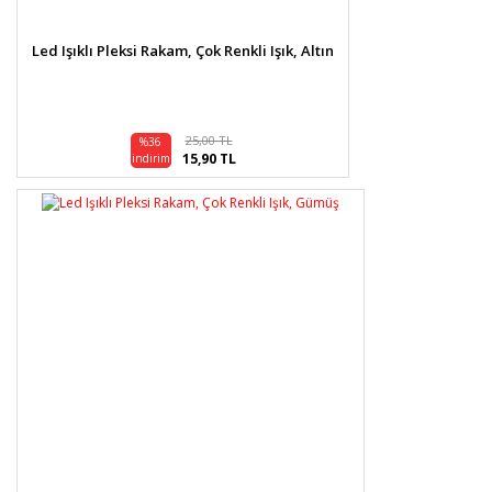
Gönder
Led Işıklı Pleksi Rakam, Çok Renkli Işık, Altın
25,00 TL
%36
15,90 TL
indirim