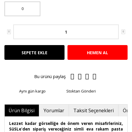
0
SEPETE EKLE
HEMEN AL
Bu ürünü paylaş
Aynı gün kargo
Stoktan Gönderi
Ürün Bilgisi
Yorumlar
Taksit Seçenekleri
Öner
Lezzet kadar görselliğe de önem veren misafirleriniz,
SüSLe'den sipariş vereceğiniz simli eva rakam pasta