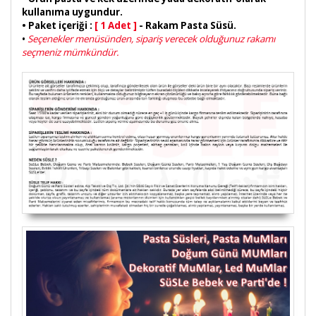
kullanıma uygundur.
• Paket içeriği :
[ 1 Adet ]
- Rakam Pasta Süsü.
Seçenekler menüsünden, sipariş verecek olduğunuz rakamı
•
seçmeniz mümkündür.