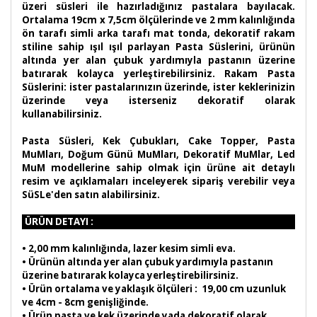
üzeri süsleri ile hazırladığınız pastalara bayılacak.
Ortalama 19cm x 7,5cm ölçülerinde ve 2 mm kalınlığında
ön tarafı simli arka tarafı mat tonda, dekoratif rakam
stiline sahip ışıl ışıl parlayan Pasta Süslerini, ürünün
altında yer alan çubuk yardımıyla pastanın üzerine
batırarak kolayca yerleştirebilirsiniz. Rakam Pasta
Süslerini: ister pastalarınızın üzerinde, ister keklerinizin
üzerinde veya isterseniz dekoratif olarak
kullanabilirsiniz.
Pasta Süsleri, Kek Çubukları, Cake Topper, Pasta
MuMları, Doğum Günü MuMları, Dekoratif MuMlar, Led
MuM modellerine sahip olmak için ürüne ait detaylı
resim ve açıklamaları inceleyerek sipariş verebilir veya
SüSLe'den satın alabilirsiniz.
ÜRÜN DETAYI :
•
2,00 mm kalınlığında, lazer kesim simli eva.
• Ürünün altında yer alan çubuk yardımıyla pastanın
üzerine batırarak kolayca yerleştirebilirsiniz.
• Ürün ortalama ve yaklaşık ölçüleri : 19,00 cm uzunluk
ve 4cm - 8cm genişliğinde.
• Ürün pasta ve kek üzerinde yada dekoratif olarak