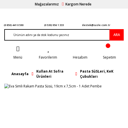
Mağazalarımız
Kargom Nerede
(0 850) 441 0 590
(0 530) 956 1 333
destek@susle.com.tr
ARA
Menü
Favorilerim
Hesabım
Sepetim
Kullan At Sofra
Pasta SüSLeri, KeK
Anasayfa
Ürünleri
Çubukları