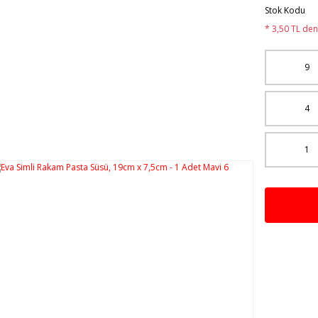
Stok Kodu
* 3,50 TL den 
9
4
1