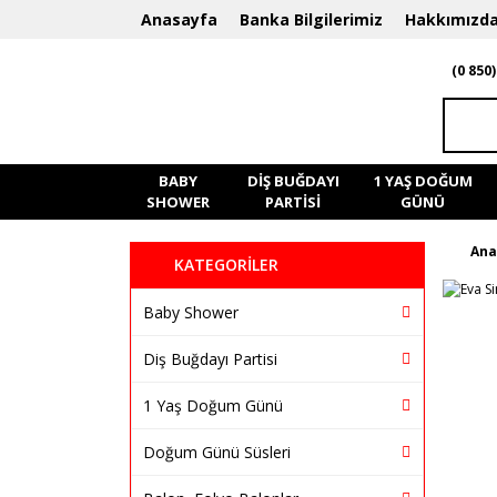
Anasayfa
Banka Bilgilerimiz
Hakkımızd
(0 850)
BABY
DIŞ BUĞDAYI
1 YAŞ DOĞUM
SHOWER
PARTISI
GÜNÜ
Ana
KATEGORİLER
Baby Shower
Diş Buğdayı Partisi
1 Yaş Doğum Günü
Doğum Günü Süsleri