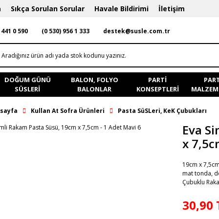
a
Sıkça Sorulan Sorular
Havale Bildirimi
İletişim
 441 0 590
(0 530) 956 1 333
destek@susle.com.tr
DOĞUM GÜNÜ
BALON, FOLYO
PARTI
PART
SÜSLERI
BALONLAR
KONSEPTLERI
MALZEME
sayfa
Kullan At Sofra Ürünleri
Pasta SüSLeri, KeK Çubukları
Eva Si
x 7,5c
19cm x 7,5cm 
mat tonda, dek
Çubuklu Raka
30,90 