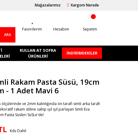
Mağazalarımız
Kargom Nerede
Favorilerim
Hesabım
Sepetim
ARA
I
KULLAN AT SOFRA
İNDİRİMDEKİLER
LERI
ÜRÜNLERI
mli Rakam Pasta Süsü, 19cm
m - 1 Adet Mavi 6
ölçülerinde ve 2mm kalınlığında ön tarafı simli arka tarafı
oratif rakam stiline sahip ışıl ışıl parlayan Simli Eva
m Pasta Süsleri SüSLe'de!
TL
Kdv Dahil