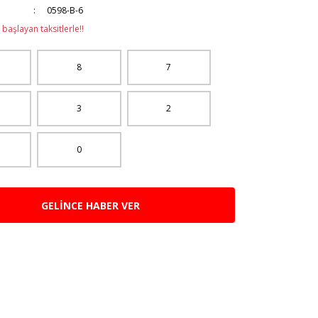
0598-B-6
başlayan taksitlerle!!
8
7
3
2
0
GELİNCE HABER VER