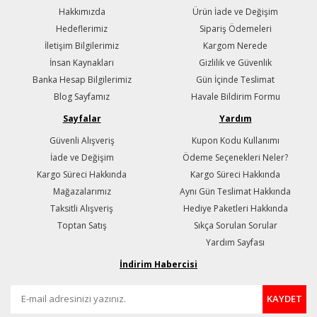
Hakkımızda
Ürün İade ve Değişim
Hedeflerimiz
Sipariş Ödemeleri
İletişim Bilgilerimiz
Kargom Nerede
İnsan Kaynakları
Gizlilik ve Güvenlik
Banka Hesap Bilgilerimiz
Gün İçinde Teslimat
Blog Sayfamız
Havale Bildirim Formu
Sayfalar
Yardım
Güvenli Alışveriş
Kupon Kodu Kullanımı
İade ve Değişim
Ödeme Seçenekleri Neler?
Kargo Süreci Hakkında
Kargo Süreci Hakkında
Mağazalarımız
Aynı Gün Teslimat Hakkında
Taksitli Alışveriş
Hediye Paketleri Hakkında
Toptan Satış
Sıkça Sorulan Sorular
Yardım Sayfası
İndirim Habercisi
KAYDET