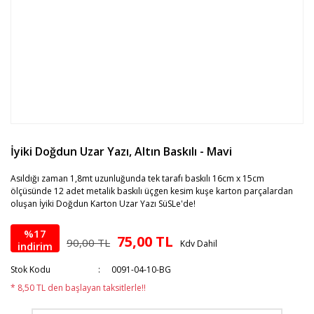
İyiki Doğdun Uzar Yazı, Altın Baskılı - Mavi
Asıldığı zaman 1,8mt uzunluğunda tek tarafı baskılı 16cm x 15cm
ölçüsünde 12 adet metalik baskılı üçgen kesim kuşe karton parçalardan
oluşan İyiki Doğdun Karton Uzar Yazı SüSLe'de!
%17
75,00 TL
90,00 TL
Kdv Dahil
indirim
Stok Kodu
0091-04-10-BG
* 8,50 TL den başlayan taksitlerle!!