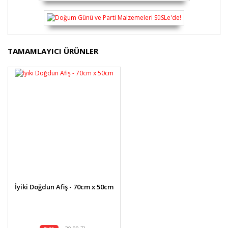
Bu ürünün fiyat bilgisi, resim, ürün açıklamalarında ve
TAMAMLAYICI ÜRÜNLER
diğer konularda yetersiz gördüğünüz noktaları öneri
Bu ürüne ilk yorumu siz yapın!
formunu kullanarak tarafımıza iletebilirsiniz.
Görüş ve önerileriniz için teşekkür ederiz.
Yorum Yaz
Ürün resmi kalitesiz, bozuk veya görüntülenemiyor.
Ürün açıklamasında eksik bilgiler bulunuyor.
Ürün bilgilerinde hatalar bulunuyor.
Ürün fiyatı diğer sitelerden daha pahalı.
Bu ürüne benzer farklı alternatifler olmalı.
İyiki Doğdun Afiş - 70cm x 50cm
Gönder