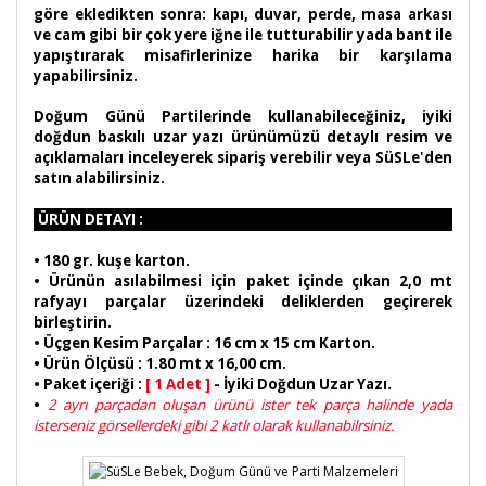
göre ekledikten sonra: kapı, duvar, perde, masa arkası
ve cam gibi bir çok yere iğne ile tutturabilir yada bant ile
yapıştırarak misafirlerinize harika bir karşılama
yapabilirsiniz.
Doğum Günü Partilerinde kullanabileceğiniz, iyiki
doğdun baskılı uzar yazı ürünümüzü detaylı resim ve
açıklamaları inceleyerek sipariş verebilir veya SüSLe'den
satın alabilirsiniz.
ÜRÜN DETAYI :
•
180 gr. kuşe karton.
• Ürünün asılabilmesi için paket içinde çıkan 2,0 mt
rafyayı parçalar üzerindeki deliklerden geçirerek
birleştirin.
• Üçgen Kesim Parçalar : 16 cm x 15 cm Karton.
• Ürün Ölçüsü : 1.80 mt x 16,00 cm.
• Paket içeriği :
[ 1 Adet ]
- İyiki Doğdun Uzar Yazı.
•
2 ayrı parçadan oluşan ürünü ister tek parça halinde yada
isterseniz görsellerdeki gibi 2 katlı olarak kullanabilrsiniz.