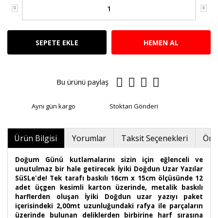
SEPETE EKLE
HEMEN AL
Bu ürünü paylaş
Aynı gün kargo
Stoktan Gönderi
Ürün Bilgisi
Yorumlar
Taksit Seçenekleri
Öner
Doğum Günü kutlamalarını sizin için eğlenceli ve
unutulmaz bir hale getirecek İyiki Doğdun Uzar Yazılar
SüSLe'de! Tek tarafı baskılı 16cm x 15cm ölçüsünde 12
adet üçgen kesimli karton üzerinde, metalik baskılı
harflerden oluşan İyiki Doğdun uzar yazıyı paket
içerisindeki 2,00mt uzunluğundaki rafya ile parçaların
üzerinde bulunan deliklerden birbirine harf sırasına