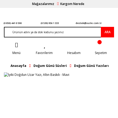
Mağazalarımız
Kargom Nerede
(0 850) 441 0 590
(0 530) 956 1 333
destek@susle.com.tr
ARA
Menü
Favorilerim
Hesabım
Sepetim
Anasayfa
Doğum Günü Süsleri
Doğum Günü Yazıları