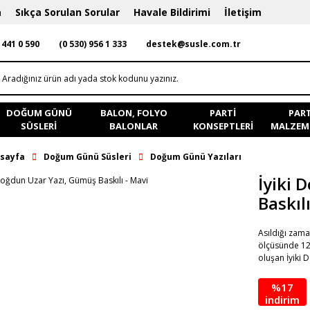
a
Sıkça Sorulan Sorular
Havale Bildirimi
İletişim
 441 0 590
(0 530) 956 1 333
destek@susle.com.tr
DOĞUM GÜNÜ
BALON, FOLYO
PARTI
PART
SÜSLERI
BALONLAR
KONSEPTLERI
MALZEME
sayfa
Doğum Günü Süsleri
Doğum Günü Yazıları
İyiki 
Baskıl
Asıldığı zama
ölçüsünde 12
oluşan İyiki 
%17
indirim