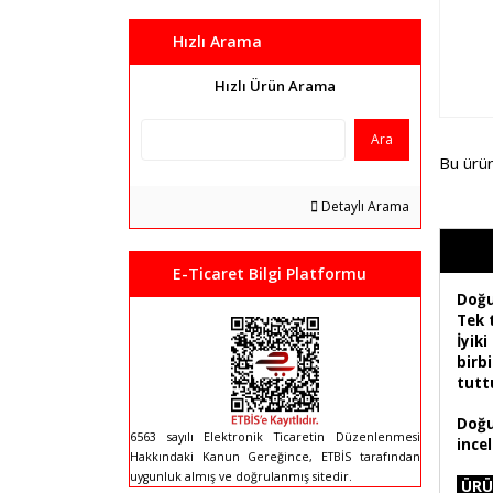
Hızlı Arama
Hızlı Ürün Arama
Ara
Bu ürü
Detaylı Arama
E-Ticaret Bilgi Platformu
Doğu
Tek 
İyik
birb
tuttu
Doğu
6563 sayılı Elektronik Ticaretin Düzenlenmesi
incel
Hakkındaki Kanun Gereğince, ETBİS tarafından
uygunluk almış ve doğrulanmış sitedir.
ÜRÜ