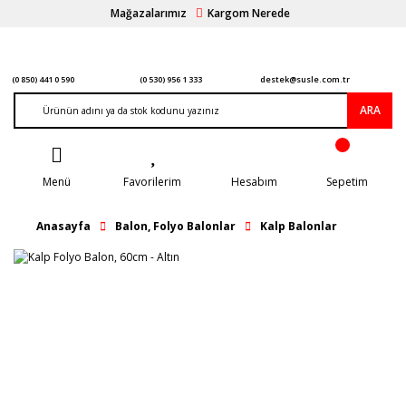
Mağazalarımız
Kargom Nerede
(0 850) 441 0 590
(0 530) 956 1 333
destek@susle.com.tr
ARA
Menü
Favorilerim
Hesabım
Sepetim
Anasayfa
Balon, Folyo Balonlar
Kalp Balonlar