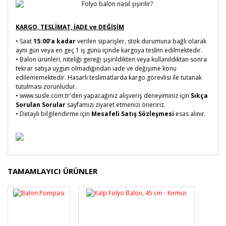
KARGO, TESLİMAT, İADE ve DEĞİŞİM
• Saat
15:00’a kadar
verilen siparişler, stok durumuna bağlı olarak
aynı gün veya en geç 1 iş günü içinde kargoya teslim edilmektedir.
• Balon ürünleri, niteliği gereği şişirildikten veya kullanıldıktan sonra
tekrar satışa uygun olmadığından iade ve değişime konu
edilememektedir. Hasarlı teslimatlarda kargo görevlisi ile tutanak
tutulması zorunludur.
• www.susle.com.tr'den yapacağınız alışveriş deneyiminiz için
Sıkça
Sorulan Sorular
sayfamızı ziyaret etmenizi öneririz.
• Detaylı bilgilendirme için
Mesafeli Satış Sözleşmesi
esas alınır.
Bu ürünün fiyat bilgisi, resim, ürün açıklamalarında ve
TAMAMLAYICI ÜRÜNLER
diğer konularda yetersiz gördüğünüz noktaları öneri
Bu ürüne ilk yorumu siz yapın!
formunu kullanarak tarafımıza iletebilirsiniz.
Görüş ve önerileriniz için teşekkür ederiz.
Yorum Yaz
Ürün resmi kalitesiz, bozuk veya görüntülenemiyor.