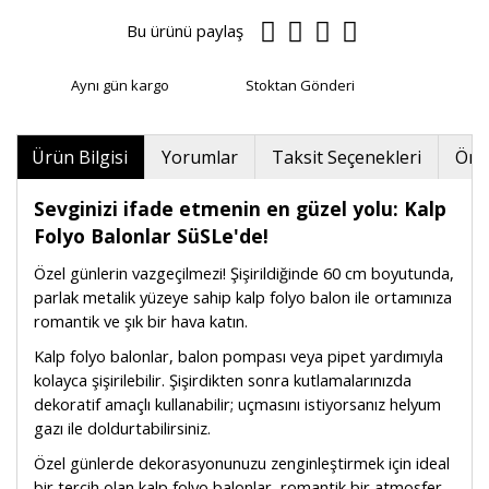
Bu ürünü paylaş
Aynı gün kargo
Stoktan Gönderi
Ürün Bilgisi
Yorumlar
Taksit Seçenekleri
Öner
Sevginizi ifade etmenin en güzel yolu: Kalp
Folyo Balonlar SüSLe'de!
Özel günlerin vazgeçilmezi! Şişirildiğinde 60 cm boyutunda,
parlak metalik yüzeye sahip kalp folyo balon ile ortamınıza
romantik ve şık bir hava katın.
Kalp folyo balonlar, balon pompası veya pipet yardımıyla
kolayca şişirilebilir. Şişirdikten sonra kutlamalarınızda
dekoratif amaçlı kullanabilir; uçmasını istiyorsanız helyum
gazı ile doldurtabilirsiniz.
Özel günlerde dekorasyonunuzu zenginleştirmek için ideal
bir tercih olan kalp folyo balonlar, romantik bir atmosfer