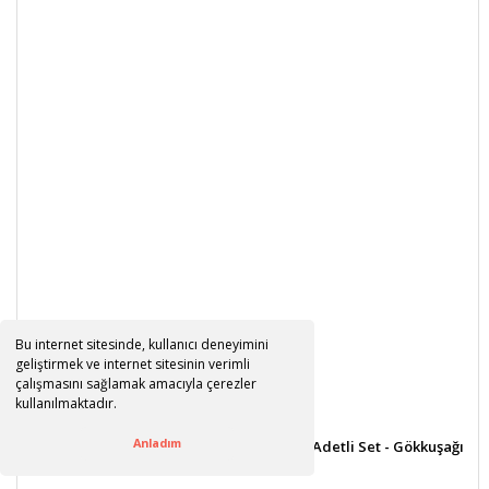
Bu internet sitesinde, kullanıcı deneyimini
geliştirmek ve internet sitesinin verimli
çalışmasını sağlamak amacıyla çerezler
kullanılmaktadır.
Anladım
Baby Yazılı Şeffaf Balon Kutusu, 30cm x 4 Adetli Set - Gökkuşağı