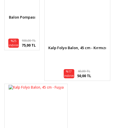
Ürün açıklamasında eksik bilgiler bulunuyor.
Ürün bilgilerinde hatalar bulunuyor.
Balon Pompası
Ürün fiyatı diğer sitelerden daha pahalı.
Bu ürüne benzer farklı alternatifler olmalı.
100,00 TL
%25
75,00 TL
indirim
Kalp Folyo Balon, 45 cm - Kırmızı
Gönder
60,00 TL
%17
50,00 TL
indirim