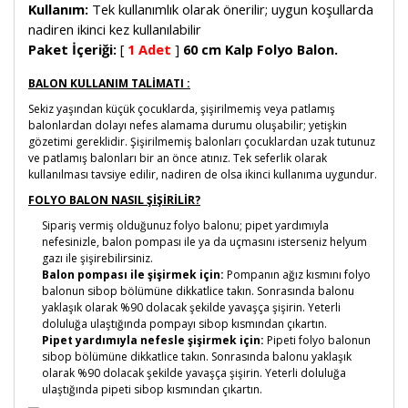
Kullanım:
Tek kullanımlık olarak önerilir; uygun koşullarda
nadiren ikinci kez kullanılabilir
Paket İçeriği:
[
1 Adet
]
60 cm Kalp Folyo Balon.
BALON KULLANIM TALİMATI :
Sekiz yaşından küçük çocuklarda, şişirilmemiş veya patlamış
balonlardan dolayı nefes alamama durumu oluşabilir; yetişkin
gözetimi gereklidir. Şişirilmemiş balonları çocuklardan uzak tutunuz
ve patlamış balonları bir an önce atınız. Tek seferlik olarak
kullanılması tavsiye edilir, nadiren de olsa ikinci kullanıma uygundur.
FOLYO BALON NASIL ŞİŞİRİLİR?
Sipariş vermiş olduğunuz folyo balonu; pipet yardımıyla
nefesinizle, balon pompası ile ya da uçmasını isterseniz helyum
gazı ile şişirebilirsiniz.
Balon pompası ile şişirmek için:
Pompanın ağız kısmını folyo
balonun sibop bölümüne dikkatlice takın. Sonrasında balonu
yaklaşık olarak %90 dolacak şekilde yavaşça şişirin. Yeterli
doluluğa ulaştığında pompayı sibop kısmından çıkartın.
Pipet yardımıyla nefesle şişirmek için:
Pipeti folyo balonun
sibop bölümüne dikkatlice takın. Sonrasında balonu yaklaşık
olarak %90 dolacak şekilde yavaşça şişirin. Yeterli doluluğa
ulaştığında pipeti sibop kısmından çıkartın.