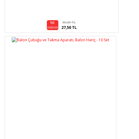
30,00 TL
%8
27,50 TL
indirim