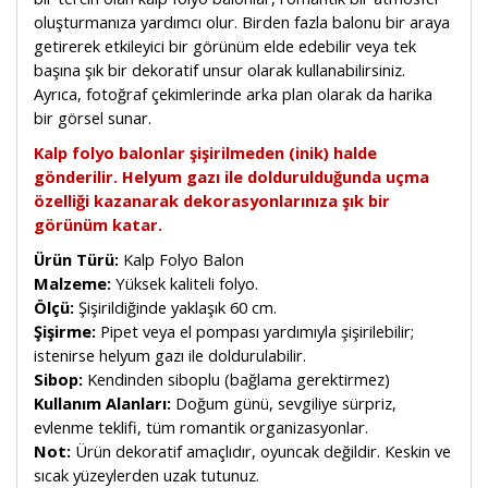
oluşturmanıza yardımcı olur. Birden fazla balonu bir araya
getirerek etkileyici bir görünüm elde edebilir veya tek
başına şık bir dekoratif unsur olarak kullanabilirsiniz.
Ayrıca, fotoğraf çekimlerinde arka plan olarak da harika
bir görsel sunar.
Kalp folyo balonlar şişirilmeden (inik) halde
gönderilir. Helyum gazı ile doldurulduğunda uçma
özelliği kazanarak dekorasyonlarınıza şık bir
görünüm katar.
Ürün Türü:
Kalp Folyo Balon
Malzeme:
Yüksek kaliteli folyo.
Ölçü:
Şişirildiğinde yaklaşık 60 cm.
Şişirme:
Pipet veya el pompası yardımıyla şişirilebilir;
istenirse helyum gazı ile doldurulabilir.
Sibop:
Kendinden siboplu (bağlama gerektirmez)
Kullanım Alanları:
Doğum günü, sevgiliye sürpriz,
evlenme teklifi, tüm romantik organizasyonlar.
Not:
Ürün dekoratif amaçlıdır, oyuncak değildir. Keskin ve
sıcak yüzeylerden uzak tutunuz.