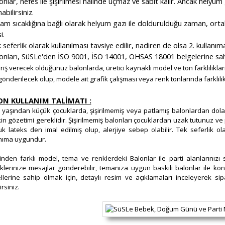
onlar, nefes ile şişirilmesi halinde uçmaz ve sabit kalır. Ancak helyum 
abilirsiniz.
tam sıcaklığına bağlı olarak helyum gazı ile doldurulduğu zaman, or
i.
 seferlik olarak kullanılması tavsiye edilir, nadiren de olsa 2. kullanı
onları, SüSLe'den İSO 9001, İSO 14001, OHSAS 18001 belgelerine sahip 
ariş verecek olduğunuz balonlarda, üretici kaynaklı model ve ton farklılık
gönderilecek olup, modele ait grafik çalışması veya renk tonlarında farklılı
ON KULLANIM TALİMATI :
 yaşından küçük çocuklarda, şişirilmemiş veya patlamış balonlardan do
kin gözetimi gereklidir. Şişirilmemiş balonları çocuklardan uzak tutunuz ve 
k lateks den imal edilmiş olup, alerjiye sebep olabilir. Tek seferlik ol
nıma uygundur.
rinden farklı model, tema ve renklerdeki Balonlar ile parti alanlarınız
klerinize mesajlar gönderebilir, temanıza uygun baskılı balonlar ile kon
lerine sahip olmak için, detaylı resim ve açıklamaları inceleyerek sip
irsiniz.