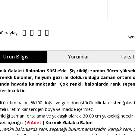
nü paylaş
Ayn
Ürün Bilgisi
Yorumlar
Taksit
ik Galaksi Balonları SüSLe'de. Şişirildiği zaman 30cm yüksek
renkli balonlar, helyum gazı ile doldurulduğu zaman ortam sı
ında havada kalmaktadır. Çok renkli balonlarda renk seçen
erilecektir.
li üretim balon, %100 doğal ve geri dönüştürülebilir lateksten (plastik
liteli üretim kanserojen boya ve madde içermez.
irildiği zaman, ortalama ve yaklaşık olarak: 30,00 cm yüksekliğindedir.
et içeriği : [
6 Adet
] Kozmik Galaksi Balon
 renkli balonlarda renk seçeneği bulunmamaktadır, karışık renk o