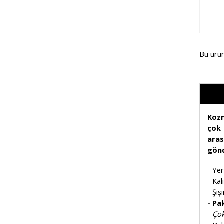
Bu ürü
Kozm
çok 
aras
gönd
- Yer
- Ka
- Şiş
- Pak
-
Çok