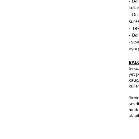
- Bal
kullan
- Or
süres
- Tek
- Bal
- Sip
aynı 
BAL
Sekiz
yetiş
kauçu
kulla
Birbi
sevdi
model
alabil