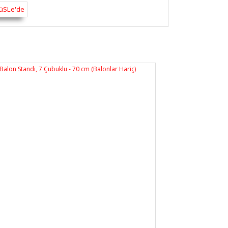
rsiz gördüğünüz noktaları öneri formunu
n!