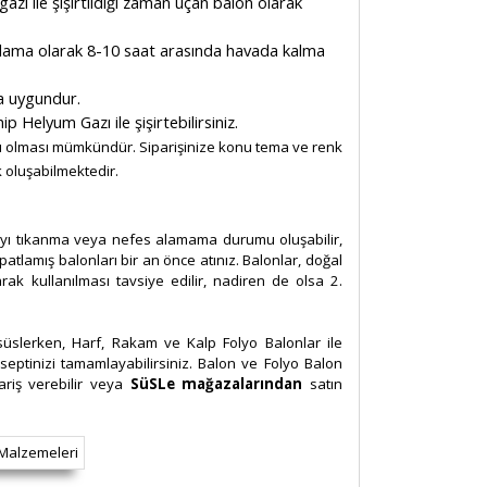
gazı ile şişirtildiği zaman uçan balon olarak
talama olarak 8-10 saat arasında havada kalma
ma uygundur.
Helyum Gazı ile şişirtebilirsiniz.
ları olması mümkündür. Siparişinize konu tema ve renk
k oluşabilmektedir.
layı tıkanma veya nefes alamama durumu oluşabilir,
patlamış balonları bir an önce atınız. Balonlar, doğal
arak kullanılması tavsiye edilir, nadiren de olsa 2.
ı süslerken, Harf, Rakam ve Kalp Folyo Balonlar ile
septinizi tamamlayabilirsiniz. Balon ve Folyo Balon
ariş verebilir veya
SüSLe mağazalarından
satın