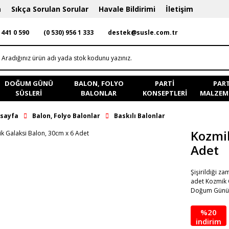
a
Sıkça Sorulan Sorular
Havale Bildirimi
İletişim
 441 0 590
(0 530) 956 1 333
destek@susle.com.tr
DOĞUM GÜNÜ
BALON, FOLYO
PARTI
PART
SÜSLERI
BALONLAR
KONSEPTLERI
MALZEME
sayfa
Balon, Folyo Balonlar
Baskılı Balonlar
Kozmik
Adet
Şişirildiği z
adet Kozmik G
Doğum Günü v
%20
indirim