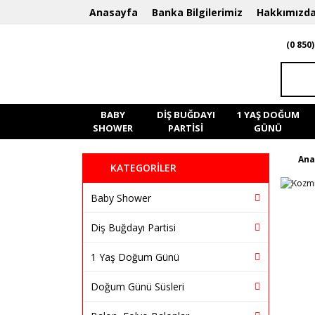
Anasayfa
Banka Bilgilerimiz
Hakkımızd
(0 850)
BABY
DIŞ BUĞDAYI
1 YAŞ DOĞUM
SHOWER
PARTISI
GÜNÜ
Ana
KATEGORİLER
Baby Shower
Diş Buğdayı Partisi
1 Yaş Doğum Günü
Doğum Günü Süsleri