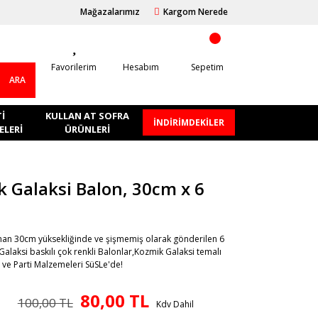
Mağazalarımız
Kargom Nerede
Favorilerim
Hesabım
Sepetim
ARA
I
KULLAN AT SOFRA
İNDİRİMDEKİLER
LERI
ÜRÜNLERI
 Galaksi Balon, 30cm x 6
aman 30cm yüksekliğinde ve şişmemiş olarak gönderilen 6
alaksi baskılı çok renkli Balonlar,Kozmik Galaksi temalı
e Parti Malzemeleri SüSLe'de!
80,00 TL
100,00 TL
Kdv Dahil