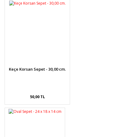
Görüş ve önerileriniz için teşekkür ederiz.
Yorum Yaz
Ürün resmi kalitesiz, bozuk veya görüntülenemiyor.
Ürün açıklamasında eksik bilgiler bulunuyor.
Ürün bilgilerinde hatalar bulunuyor.
Ürün fiyatı diğer sitelerden daha pahalı.
Bu ürüne benzer farklı alternatifler olmalı.
Keçe Korsan Sepet - 30,00 cm.
Gönder
50,00 TL