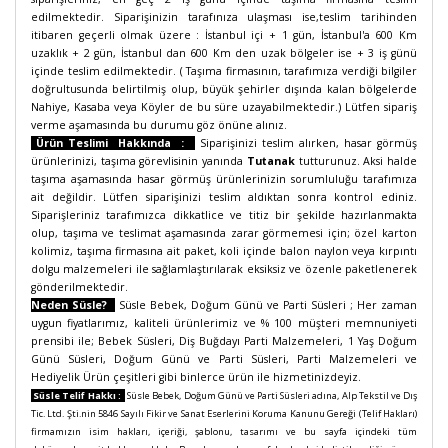
edilmektedir. Siparişinizin tarafınıza ulaşması ise,teslim tarihinden
itibaren geçerli olmak üzere : İstanbul içi + 1 gün, İstanbul'a 600 Km
uzaklık + 2 gün, İstanbul dan 600 Km den uzak bölgeler ise + 3 iş günü
içinde teslim edilmektedir. ( Taşıma firmasının, tarafımıza verdiği bilgiler
doğrultusunda belirtilmiş olup, büyük şehirler dışında kalan bölgelerde
Nahiye, Kasaba veya Köyler de bu süre uzayabilmektedir.) Lütfen sipariş
verme aşamasında bu durumu göz önüne alınız.
Ürün Teslimi Hakkında :
Siparişinizi teslim alırken, hasar görmüş
ürünlerinizi, taşıma görevlisinin yanında
Tutanak
tutturunuz. Aksi halde
taşıma aşamasında hasar görmüş ürünlerinizin sorumluluğu tarafımıza
ait değildir. Lütfen siparişinizi teslim aldıktan sonra kontrol ediniz.
Siparişleriniz tarafımızca dikkatlice ve titiz bir şekilde hazırlanmakta
olup, taşıma ve teslimat aşamasında zarar görmemesi için; özel karton
kolimiz, taşıma firmasına ait paket, koli içinde balon naylon veya kırpıntı
dolgu malzemeleri ile sağlamlaştırılarak eksiksiz ve özenle paketlenerek
gönderilmektedir.
Neden Süsle?
Süsle Bebek, Doğum Günü ve Parti Süsleri ;
Her zaman
uygun fiyatlarımız, kaliteli ürünlerimiz ve % 100 müşteri memnuniyeti
prensibi ile; Bebek Süsleri, Diş Buğdayı Parti Malzemeleri, 1 Yaş Doğum
Günü Süsleri, Doğum Günü ve Parti Süsleri, Parti Malzemeleri ve
Hediyelik Ürün çeşitleri gibi binlerce ürün ile hizmetinizdeyiz.
Süsle Telif Hakkı :
Süsle Bebek, Doğum Günü ve Parti Süsleri adına, Alp Tekstil ve Dış
Tic. Ltd. Şti.nin 5846 Sayılı Fikir ve Sanat Eserlerini Koruma Kanunu Gereği (Telif Hakları)
firmamızın isim hakları, içeriği, şablonu, tasarımı ve bu sayfa içindeki tüm