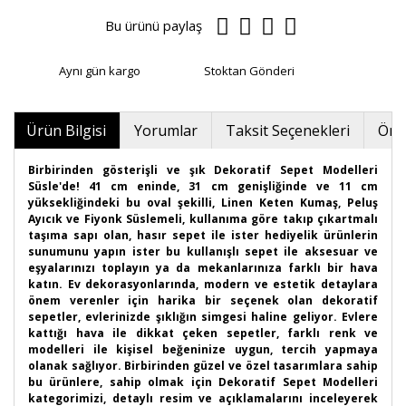
Bu ürünü paylaş
Aynı gün kargo
Stoktan Gönderi
Ürün Bilgisi
Yorumlar
Taksit Seçenekleri
Öner
Birbirinden gösterişli ve şık Dekoratif Sepet Modelleri
Süsle'de! 41 cm eninde, 31 cm genişliğinde ve 11 cm
yüksekliğindeki bu oval şekilli, Linen Keten Kumaş, Peluş
Ayıcık ve Fiyonk Süslemeli, kullanıma göre takıp çıkartmalı
taşıma sapı olan, hasır sepet ile ister hediyelik ürünlerin
sunumunu yapın ister bu kullanışlı sepet ile aksesuar ve
eşyalarınızı toplayın ya da mekanlarınıza farklı bir hava
katın. Ev dekorasyonlarında, modern ve estetik detaylara
önem verenler için harika bir seçenek olan dekoratif
sepetler, evlerinizde şıklığın simgesi haline geliyor. Evlere
kattığı hava ile dikkat çeken sepetler, farklı renk ve
modelleri ile kişisel beğeninize uygun, tercih yapmaya
olanak sağlıyor. Birbirinden güzel ve özel tasarımlara sahip
bu ürünlere, sahip olmak için Dekoratif Sepet Modelleri
kategorimizi, detaylı resim ve açıklamalarını inceleyerek