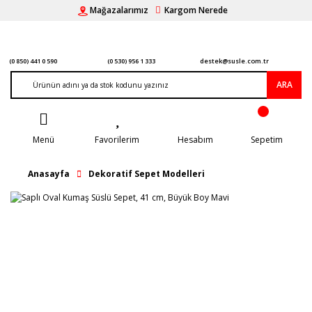
Mağazalarımız
Kargom Nerede
(0 850) 441 0 590
(0 530) 956 1 333
destek@susle.com.tr
ARA
Menü
Favorilerim
Hesabım
Sepetim
Anasayfa
Dekoratif Sepet Modelleri