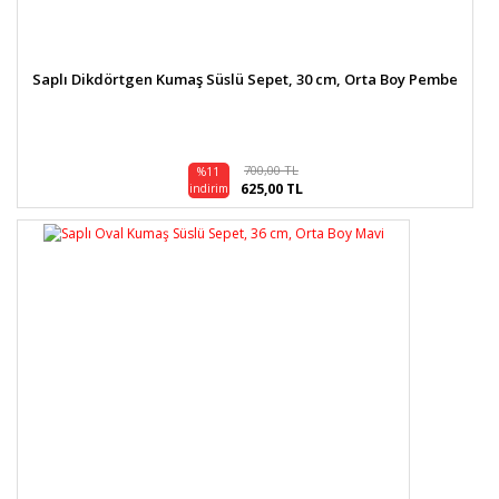
Saplı Dikdörtgen Kumaş Süslü Sepet, 30 cm, Orta Boy Pembe
700,00 TL
%11
625,00 TL
indirim