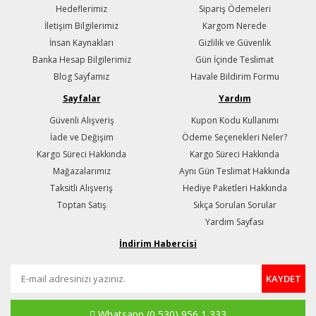
Hedeflerimiz
Sipariş Ödemeleri
İletişim Bilgilerimiz
Kargom Nerede
İnsan Kaynakları
Gizlilik ve Güvenlik
Banka Hesap Bilgilerimiz
Gün İçinde Teslimat
Blog Sayfamız
Havale Bildirim Formu
Sayfalar
Yardım
Güvenli Alışveriş
Kupon Kodu Kullanımı
İade ve Değişim
Ödeme Seçenekleri Neler?
Kargo Süreci Hakkında
Kargo Süreci Hakkında
Mağazalarımız
Aynı Gün Teslimat Hakkında
Taksitli Alışveriş
Hediye Paketleri Hakkında
Toptan Satış
Sıkça Sorulan Sorular
Yardım Sayfası
İndirim Habercisi
KAYDET
Whatsapp
(0 530) 956 1 333