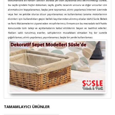
dokümanlara ait hakları saklıdır. Burada yer alan sayfalarda aksi belirtilmediği sürece,
bu sayfa içindeki hiçbir doküman, sayfa, grafik, tasarım unsuru ve diğer unsurlar izin
alınmaksızın kopyalanamaz, başka yere taşınamaz, alıntı yapılamaz.İnternet üzerinde
veya her ne şekilde olursa olsun yayınlanamaz ve kullanılamaz (arama motorlarının
dizinleri için kullandıkları geçici bellek kayıtlarından alınmış olsalar dahi) Süsle Bebek
ve Parti Malzemelerini ziyaret eden misafirlerimiz, firmamızın bu mecradaki telif hakkı
konusunda tüm talep ve açıklamalarını kabul ettiklerini beyan ve taahhüt ederler.
Hakları saklı tutulmuş eserler, sahiplerinin muvafakati olmadan hiç bir suretle
çoğaltılamaz, alıntı yapılamaz, yayınlanamaz, başka bir yerde kullanılamaz.
Bu ürünün fiyat bilgisi, resim, ürün açıklamalarında ve
TAMAMLAYICI ÜRÜNLER
diğer konularda yetersiz gördüğünüz noktaları öneri
Bu ürüne ilk yorumu siz yapın!
formunu kullanarak tarafımıza iletebilirsiniz.