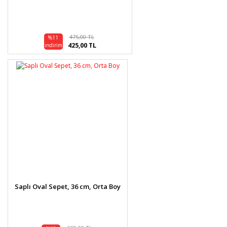
475,00 TL
%11
425,00 TL
indirim
Saplı Oval Sepet, 36 cm, Orta Boy