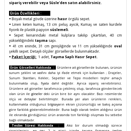
sipariş verebilir veya Süsle'den satın alabilirsiniz.
Ürün Özellikleri :
•
Boyalı metal gövde üzerine
hasır
örgülü sepet.
•
Linen keten kumaş, 13 cm peluş ayıcık, Kumaş ve saten kurdele
fiyonk ile plastik papyon
süslemeli
.
•
Sepet kenarındaki metal kulplara takılıp çıkartılan, 40 cm
yüksekliğindeki
taşıma
sapı.
•
41 cm eninde, 31 cm genişliğinde ve 11 cm yüksekliğinde
oval
şekilli sepet. Detaylı ölçüler görsellerde bulunmaktadır.
•
Paket İçeriği:
1 adet,
Taşıma Saplı Hasır Sepet.
Ürün Görselleri Hakkında :
Ürünlere ait görsellerde bulunan, ürünün
sunum şeklini ve vasfını daha iyi ifade etmek için kullanılan ; Drajeler,
Sunum Stantları, Kekler, Sepetler ve Tepsi modelleri teşhir amaçlı
bulunmakta olup, fiyata dahil değildir. Ayrıca sipariş verebilirsiniz.
Ürünlere ait görseller tarafımızca çekilmiş olup, tarafınıza gönderilecek
olan ürün ile
görseller deki
ürün bire bir aynı olacaktır. Bazı resimlerde
ölçü ve detaylar belirtilmiştir. Burada yer alan ürünlerin renkleri,
kullanmakta olduğunuz bilgisayarın ekran çözünürlüğü ve bakış açısına
göre farklılık gösterebilmektedir. Buna bağlı olarak teslim aldığınız ürün
ile ekranda gördüğünüz ürün arasında ton farklılığı oluşması bu sebebe
bağlı olmaktadır.
Teslim Süresi Hakkında :
Aksi bir durum olmadığı sürece
siparişleriniz, en geç 2 iş günü içinde taşıma firmasına teslim