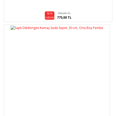
900,00 TL
%14
775,00 TL
indirim