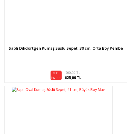
Saplı Dikdörtgen Kumaş Süslü Sepet, 30 cm, Orta Boy Pembe
700,00 TL
%11
625,00 TL
indirim