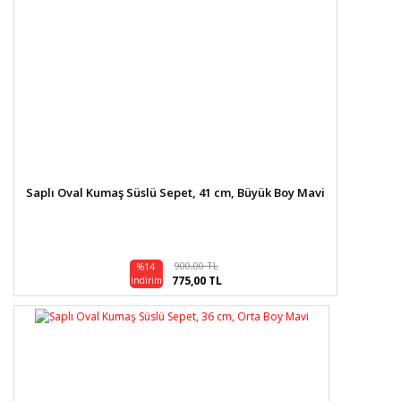
Saplı Oval Kumaş Süslü Sepet, 41 cm, Büyük Boy Mavi
900,00 TL
%14
775,00 TL
indirim