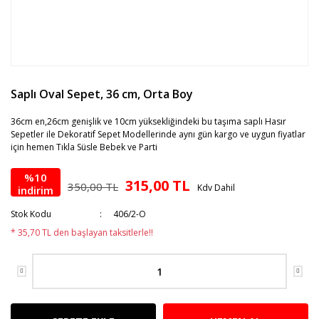
Saplı Oval Sepet, 36 cm, Orta Boy
36cm en,26cm genişlik ve 10cm yüksekliğindeki bu taşıma saplı Hasır
Sepetler ile Dekoratif Sepet Modellerinde aynı gün kargo ve uygun fiyatlar
için hemen Tıkla Süsle Bebek ve Parti
%10
315,00 TL
350,00 TL
Kdv Dahil
indirim
Stok Kodu
406/2-O
* 35,70 TL den başlayan taksitlerle!!