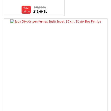
275,00 TL
%22
215,00 TL
indirim