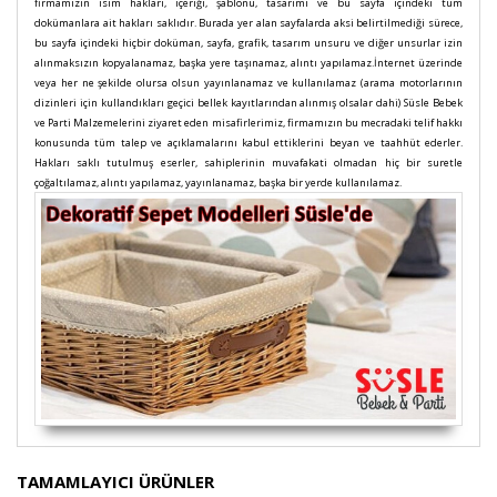
firmamızın isim hakları, içeriği, şablonu, tasarımı ve bu sayfa içindeki tüm
dokümanlara ait hakları saklıdır. Burada yer alan sayfalarda aksi belirtilmediği sürece,
bu sayfa içindeki hiçbir doküman, sayfa, grafik, tasarım unsuru ve diğer unsurlar izin
alınmaksızın kopyalanamaz, başka yere taşınamaz, alıntı yapılamaz.İnternet üzerinde
veya her ne şekilde olursa olsun yayınlanamaz ve kullanılamaz (arama motorlarının
dizinleri için kullandıkları geçici bellek kayıtlarından alınmış olsalar dahi) Süsle Bebek
ve Parti Malzemelerini ziyaret eden misafirlerimiz, firmamızın bu mecradaki telif hakkı
konusunda tüm talep ve açıklamalarını kabul ettiklerini beyan ve taahhüt ederler.
Hakları saklı tutulmuş eserler, sahiplerinin muvafakati olmadan hiç bir suretle
çoğaltılamaz, alıntı yapılamaz, yayınlanamaz, başka bir yerde kullanılamaz.
Bu ürünün fiyat bilgisi, resim, ürün açıklamalarında ve
TAMAMLAYICI ÜRÜNLER
diğer konularda yetersiz gördüğünüz noktaları öneri