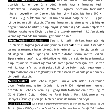
Teslim Süresi Hakkında :
Aksi bir durum olmadığı sürece
siparişleriniz, en geç 2 iş günü içinde taşıma firmasına teslim
edilmektedir. Siparişinizin tarafınıza ulaşması ise,teslim tarihinden
itibaren geçerli olmak üzere : İstanbul içi + 1 gün, İstanbul'a 600 Km
uzaklık + 2 gün, İstanbul dan 600 Km den uzak bölgeler ise + 3 iş günü
içinde teslim edilmektedir. ( Taşıma firmasının, tarafımıza verdiği bilgiler
doğrultusunda belirtilmiş olup, büyük şehirler dışında kalan bölgelerde
Nahiye, Kasaba veya Köyler de bu süre uzayabilmektedir.) Lütfen sipariş
verme aşamasında bu durumu göz önüne alınız.
Ürün Teslimi Hakkında :
Siparişinizi teslim alırken, hasar görmüş
ürünlerinizi, taşıma görevlisinin yanında
Tutanak
tutturunuz. Aksi halde
taşıma aşamasında hasar görmüş ürünlerinizin sorumluluğu tarafımıza
ait değildir. Lütfen siparişinizi teslim aldıktan sonra kontrol ediniz.
Siparişleriniz tarafımızca dikkatlice ve titiz bir şekilde hazırlanmakta
olup, taşıma ve teslimat aşamasında zarar görmemesi için; özel karton
kolimiz, taşıma firmasına ait paket, koli içinde balon naylon veya kırpıntı
dolgu malzemeleri ile sağlamlaştırılarak eksiksiz ve özenle paketlenerek
gönderilmektedir.
Neden Süsle?
Süsle Bebek, Doğum Günü ve Parti Süsleri ;
Her zaman
uygun fiyatlarımız, kaliteli ürünlerimiz ve % 100 müşteri memnuniyeti
prensibi ile; Bebek Süsleri, Diş Buğdayı Parti Malzemeleri, 1 Yaş Doğum
Günü Süsleri, Doğum Günü ve Parti Süsleri, Parti Malzemeleri ve
Hediyelik Ürün çeşitleri gibi binlerce ürün ile hizmetinizdeyiz.
Süsle Telif Hakkı :
Süsle Bebek, Doğum Günü ve Parti Süsleri adına, Alp Tekstil ve Dış
Tic. Ltd. Şti.nin 5846 Sayılı Fikir ve Sanat Eserlerini Koruma Kanunu Gereği (Telif Hakları)