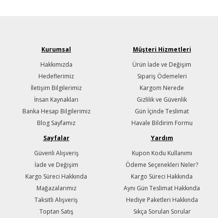
Kurumsal
Müşteri Hizmetleri
Hakkımızda
Ürün İade ve Değişim
Hedeflerimiz
Sipariş Ödemeleri
İletişim Bilgilerimiz
Kargom Nerede
İnsan Kaynakları
Gizlilik ve Güvenlik
Banka Hesap Bilgilerimiz
Gün İçinde Teslimat
Blog Sayfamız
Havale Bildirim Formu
Sayfalar
Yardım
Güvenli Alışveriş
Kupon Kodu Kullanımı
İade ve Değişim
Ödeme Seçenekleri Neler?
Kargo Süreci Hakkında
Kargo Süreci Hakkında
Mağazalarımız
Aynı Gün Teslimat Hakkında
Taksitli Alışveriş
Hediye Paketleri Hakkında
Toptan Satış
Sıkça Sorulan Sorular