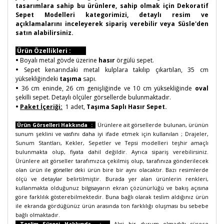
tasarımlara sahip bu ürünlere, sahip olmak için Dekoratif
Sepet Modelleri kategorimizi, detaylı resim ve
açıklamalarını inceleyerek sipariş verebilir veya Süsle'den
satın alabilirsiniz.
Ürün Özellikleri :
•
Boyalı metal gövde üzerine
hasır
örgülü sepet.
•
Sepet kenarındaki metal kulplara takılıp çıkartılan, 35 cm
yüksekliğindeki
taşıma
sapı.
•
36 cm eninde, 26 cm genişliğinde ve 10 cm yüksekliğinde
oval
şekilli sepet. Detaylı ölçüler görsellerde bulunmaktadır.
•
Paket İçeriği:
1 adet,
Taşıma Saplı Hasır Sepet.
Ürün Görselleri Hakkında :
Ürünlere ait görsellerde bulunan, ürünün
sunum şeklini ve vasfını daha iyi ifade etmek için kullanılan ; Drajeler,
Sunum Stantları, Kekler, Sepetler ve Tepsi modelleri teşhir amaçlı
bulunmakta olup, fiyata dahil değildir. Ayrıca sipariş verebilirsiniz.
Ürünlere ait görseller tarafımızca çekilmiş olup, tarafınıza gönderilecek
olan ürün ile
görseller deki
ürün bire bir aynı olacaktır. Bazı resimlerde
ölçü ve detaylar belirtilmiştir. Burada yer alan ürünlerin renkleri,
kullanmakta olduğunuz bilgisayarın ekran çözünürlüğü ve bakış açısına
göre farklılık gösterebilmektedir. Buna bağlı olarak teslim aldığınız ürün
ile ekranda gördüğünüz ürün arasında ton farklılığı oluşması bu sebebe
bağlı olmaktadır.