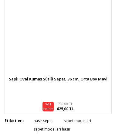
Saplı Oval Kumaş Süslü Sepet, 36 cm, Orta Boy Mavi
700,00 TL
%11
625,00 TL
indirim
Etiketler :
hasır sepet
sepet modelleri
sepet modelleri hasır