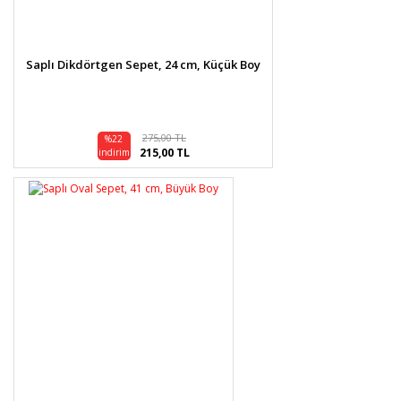
Saplı Dikdörtgen Sepet, 24 cm, Küçük Boy
275,00 TL
%22
215,00 TL
indirim