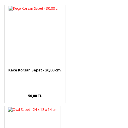
Bu ürüne ilk yorumu siz yapın!
formunu kullanarak tarafımıza iletebilirsiniz.
Görüş ve önerileriniz için teşekkür ederiz.
Yorum Yaz
Ürün resmi kalitesiz, bozuk veya görüntülenemiyor.
Ürün açıklamasında eksik bilgiler bulunuyor.
Ürün bilgilerinde hatalar bulunuyor.
Ürün fiyatı diğer sitelerden daha pahalı.
Bu ürüne benzer farklı alternatifler olmalı.
Keçe Korsan Sepet - 30,00 cm.
Gönder
50,00 TL