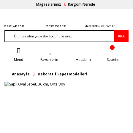
Mağazalarımız
Kargom Nerede
(0 850) 441 0 590
(0 530) 956 1 333
destek@susle.com.tr
ARA
Menü
Favorilerim
Hesabım
Sepetim
Anasayfa
Dekoratif Sepet Modelleri