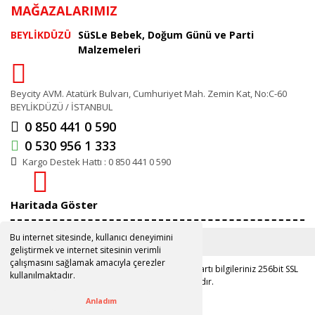
MAĞAZALARIMIZ
BEYLİKDÜZÜ
SüSLe Bebek, Doğum Günü ve Parti
Malzemeleri
Beycity AVM. Atatürk Bulvarı, Cumhuriyet Mah. Zemin Kat, No:C-60
BEYLİKDÜZÜ / İSTANBUL
0 850 441 0 590
0 530 956 1 333
Kargo Destek Hattı : 0 850 441 0 590
Haritada Göster
Bu internet sitesinde, kullanıcı deneyimini
geliştirmek ve internet sitesinin verimli
çalışmasını sağlamak amacıyla çerezler
Copyright 2019 ©
www.susle.com.tr
Kredi kartı bilgileriniz 256bit SSL
kullanılmaktadır.
sertifikası ile korunmaktadır.
Anladım