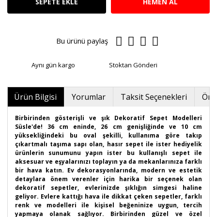
SEPETE EKLE
HEMEN AL
Bu ürünü paylaş
Aynı gün kargo
Stoktan Gönderi
Ürün Bilgisi
Yorumlar
Taksit Seçenekleri
Öner
Birbirinden gösterişli ve şık Dekoratif Sepet Modelleri
Süsle'de! 36 cm eninde, 26 cm genişliğinde ve 10 cm
yüksekliğindeki bu oval şekilli, kullanıma göre takıp
çıkartmalı taşıma sapı olan, hasır sepet ile ister hediyelik
ürünlerin sunumunu yapın ister bu kullanışlı sepet ile
aksesuar ve eşyalarınızı toplayın ya da mekanlarınıza farklı
bir hava katın. Ev dekorasyonlarında, modern ve estetik
detaylara önem verenler için harika bir seçenek olan
dekoratif sepetler, evlerinizde şıklığın simgesi haline
geliyor. Evlere kattığı hava ile dikkat çeken sepetler, farklı
renk ve modelleri ile kişisel beğeninize uygun, tercih
yapmaya olanak sağlıyor. Birbirinden güzel ve özel