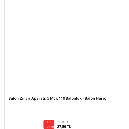
Balon Zincir Aparatı, 5 Mt x 110 Balonluk - Balon Hariç
30,00 TL
%8
27,50 TL
indirim