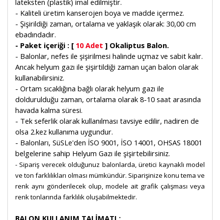
lateksten (plastik) imal edilmiştir.
- Kaliteli üretim kanserojen boya ve madde içermez.
- Şişirildiği zaman, ortalama ve yaklaşık olarak: 30,00 cm
ebadındadır.
- Paket içeriği : [
10 Adet
] Okaliptus Balon.
- Balonlar, nefes ile şişirilmesi halinde uçmaz ve sabit kalır.
Ancak helyum gazı ile şişirtildiği zaman uçan balon olarak
kullanabilirsiniz.
- Ortam sıcaklığına bağlı olarak helyum gazı ile
doldurulduğu zaman, ortalama olarak 8-10 saat arasında
havada kalma süresi.
- Tek seferlik olarak kullanılması tavsiye edilir, nadiren de
olsa 2.kez kullanıma uygundur.
- Balonları, SüSLe'den İSO 9001, İSO 14001, OHSAS 18001
belgelerine sahip Helyum Gazı ile şişirtebilirsiniz.
- Sipariş verecek olduğunuz balonlarda, üretici kaynaklı model
ve ton farklılıkları olması mümkündür. Siparişinize konu tema ve
renk aynı gönderilecek olup, modele ait grafik çalışması veya
renk tonlarında farklılık oluşabilmektedir.
BALON KULLANIM TALİMATI :