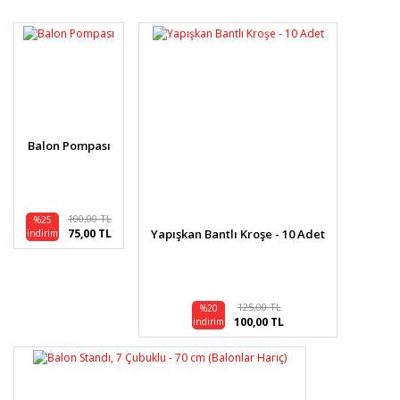
diğer konularda yetersiz gördüğünüz noktaları öneri
Bu ürüne ilk yorumu siz yapın!
formunu kullanarak tarafımıza iletebilirsiniz.
Görüş ve önerileriniz için teşekkür ederiz.
Yorum Yaz
Ürün resmi kalitesiz, bozuk veya görüntülenemiyor.
Ürün açıklamasında eksik bilgiler bulunuyor.
Ürün bilgilerinde hatalar bulunuyor.
Balon Pompası
Ürün fiyatı diğer sitelerden daha pahalı.
Bu ürüne benzer farklı alternatifler olmalı.
100,00 TL
%25
75,00 TL
Yapışkan Bantlı Kroşe - 10 Adet
indirim
Gönder
125,00 TL
%20
100,00 TL
indirim