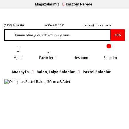
Mağazalarımız
Kargom Nerede
(0 850) 441 0 590
(0 530) 956 1 333
destek@susle.com.tr
ARA
Menü
Favorilerim
Hesabım
Sepetim
Anasayfa
Balon, Folyo Balonlar
Pastel Balonlar