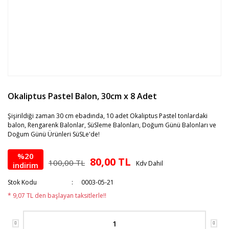
Okaliptus Pastel Balon, 30cm x 8 Adet
Şişirildiği zaman 30 cm ebadında, 10 adet Okaliptus Pastel tonlardaki
balon, Rengarenk Balonlar, SüSleme Balonları, Doğum Günü Balonları ve
Doğum Günü Ürünleri SüSLe'de!
%20
80,00 TL
100,00 TL
Kdv Dahil
indirim
Stok Kodu
0003-05-21
* 9,07 TL den başlayan taksitlerle!!