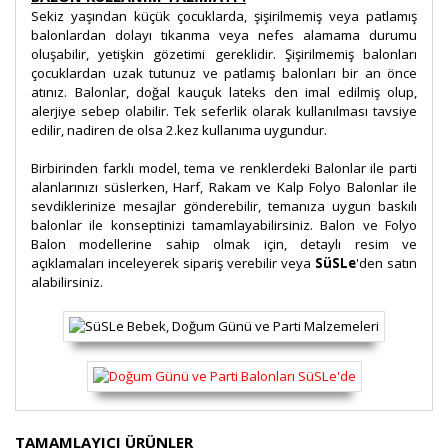
Sekiz yaşından küçük çocuklarda, şişirilmemiş veya patlamış
balonlardan dolayı tıkanma veya nefes alamama durumu
oluşabilir, yetişkin gözetimi gereklidir. Şişirilmemiş balonları
çocuklardan uzak tutunuz ve patlamış balonları bir an önce
atınız. Balonlar, doğal kauçuk lateks den imal edilmiş olup,
alerjiye sebep olabilir. Tek seferlik olarak kullanılması tavsiye
edilir, nadiren de olsa 2.kez kullanıma uygundur.
Birbirinden farklı model, tema ve renklerdeki Balonlar ile parti
alanlarınızı süslerken, Harf, Rakam ve Kalp Folyo Balonlar ile
sevdiklerinize mesajlar gönderebilir, temanıza uygun baskılı
balonlar ile konseptinizi tamamlayabilirsiniz. Balon ve Folyo
Balon modellerine sahip olmak için, detaylı resim ve
açıklamaları inceleyerek sipariş verebilir veya
SüSLe
'den satın
alabilirsiniz.
Bu ürünün fiyat bilgisi, resim, ürün açıklamalarında ve
TAMAMLAYICI ÜRÜNLER