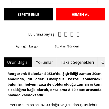
SEPETE EKLE
HEMEN AL
Bu ürünü paylaş
Aynı gün kargo
Stoktan Gönderi
Ürün Bilgisi
Yorumlar
Taksit Seçenekleri
Öner
Rengarenk Balonlar SüSLe'de. Şişirildiği zaman 30cm
ebadında, 10 adet Okaliptus Pastel tonlardaki
balonlar, helyum gazı ile doldurulduğu zaman ortam
sıcaklığına bağlı olarak, ortalama 8-10 saat arasında
havada kalmaktadır.
- Yerli üretim balon, %100 doğal ve geri dönüştürülebilir