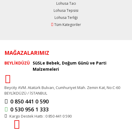
Lohusa Tacı
Lohusa Tepsisi
Lohusa Terliği
Tüm Kategoriler
MAĞAZALARIMIZ
BEYLİKDÜZÜ
SüSLe Bebek, Doğum Günü ve Parti
Malzemeleri
Beycity AVM. Atatürk Bulvarı, Cumhuriyet Mah. Zemin Kat, No:C-60
BEYLİKDÜZÜ / İSTANBUL
0 850 441 0 590
0 530 956 1 333
Kargo Destek Hattı : 0 850 441 0 590