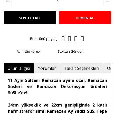
SEPETE EKLE
HEMEN AL
Bu ürünü paylaş
Aynı gün kargo
Stoktan Gönderi
Ürün Bilgisi
Yorumlar
Taksit Seçenekleri
Öner
11 Ayın Sultanı Ramazan ayına özel, Ramazan
Süsleri ve Ramazan Dekorasyon ürünleri
SüSLe'de!
24cm yükseklik ve 22cm genişliğinde 2 katlı
hafif strafor simli Ramazan Ay Yıldız SüS. Tepe