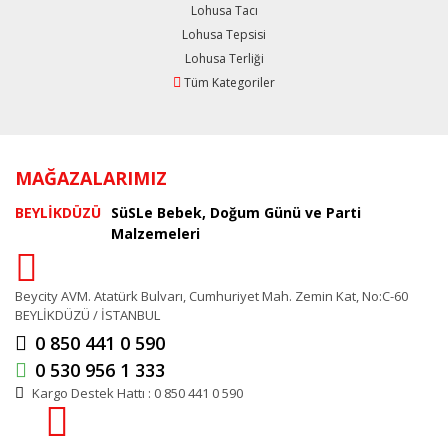
Lohusa Tacı
Lohusa Tepsisi
Lohusa Terliği
Tüm Kategoriler
MAĞAZALARIMIZ
BEYLİKDÜZÜ
SüSLe Bebek, Doğum Günü ve Parti
Malzemeleri
Beycity AVM. Atatürk Bulvarı, Cumhuriyet Mah. Zemin Kat, No:C-60
BEYLİKDÜZÜ / İSTANBUL
0 850 441 0 590
0 530 956 1 333
Kargo Destek Hattı : 0 850 441 0 590