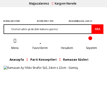
Mağazalarımız
Kargom Nerede
(0 850) 441 0 590
(0 530) 956 1 333
destek@susle.com.tr
ARA
Menü
Favorilerim
Hesabım
Sepetim
Anasayfa
Parti Konseptleri
Ramazan Süsleri