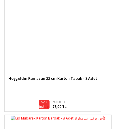
Ürün açıklamasında eksik bilgiler bulunuyor.
Ürün bilgilerinde hatalar bulunuyor.
Ürün fiyatı diğer sitelerden daha pahalı.
Bu ürüne benzer farklı alternatifler olmalı.
Gönder
Hoşgeldin Ramazan 22 cm Karton Tabak - 8 Adet
90,00 TL
%17
75,00 TL
indirim