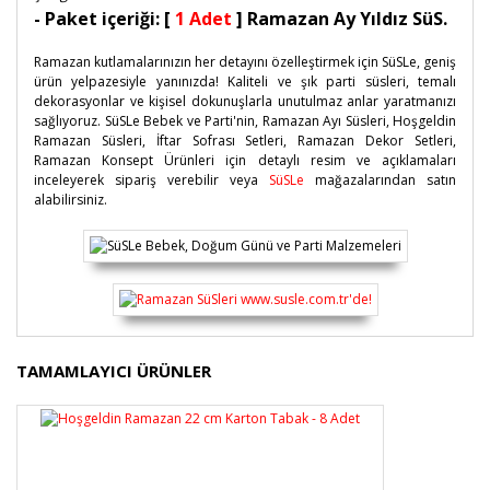
- Paket içeriği: [
1 Adet
] Ramazan Ay Yıldız SüS.
Ramazan kutlamalarınızın her detayını özelleştirmek için SüSLe, geniş
ürün yelpazesiyle yanınızda! Kaliteli ve şık parti süsleri, temalı
dekorasyonlar ve kişisel dokunuşlarla unutulmaz anlar yaratmanızı
sağlıyoruz. SüSLe Bebek ve Parti'nin, Ramazan Ayı Süsleri, Hoşgeldin
Ramazan Süsleri, İftar Sofrası Setleri, Ramazan Dekor Setleri,
Ramazan Konsept Ürünleri için
detaylı resim ve açıklamaları
inceleyerek sipariş verebilir veya
SüSLe
mağazalarından satın
alabilirsiniz.
Bu ürünün fiyat bilgisi, resim, ürün açıklamalarında ve
TAMAMLAYICI ÜRÜNLER
diğer konularda yetersiz gördüğünüz noktaları öneri
Bu ürüne ilk yorumu siz yapın!
formunu kullanarak tarafımıza iletebilirsiniz.
Görüş ve önerileriniz için teşekkür ederiz.
Yorum Yaz
Ürün resmi kalitesiz, bozuk veya görüntülenemiyor.