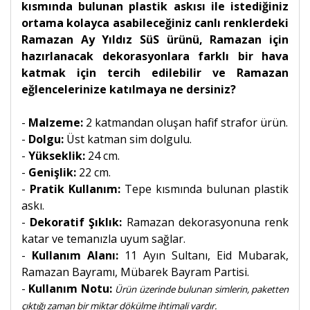
kısmında bulunan plastik askısı ile istediğiniz
ortama kolayca asabileceğiniz canlı renklerdeki
Ramazan Ay Yıldız SüS ürünü, Ramazan için
hazırlanacak dekorasyonlara farklı bir hava
katmak için tercih edilebilir ve
Ramazan
eğlencelerinize katılmaya ne dersiniz?
-
Malzeme:
2 katmandan oluşan hafif strafor ürün.
-
Dolgu:
Üst katman sim dolgulu.
-
Yükseklik:
24 cm.
-
Genişlik:
22 cm.
-
Pratik Kullanım:
Tepe kısmında bulunan plastik
askı.
-
Dekoratif Şıklık:
Ramazan dekorasyonuna renk
katar ve temanızla uyum sağlar.
-
Kullanım Alanı:
11 Ayın Sultanı, Eid Mubarak,
Ramazan Bayramı, Mübarek Bayram Partisi.
-
Kullanım Notu:
Ürün üzerinde bulunan simlerin, paketten
çıktığı zaman bir miktar dökülme ihtimali vardır.