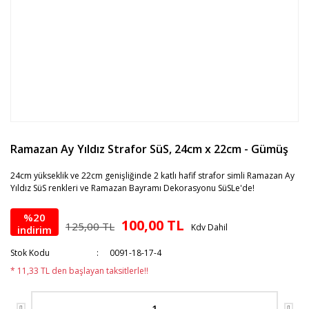
Ramazan Ay Yıldız Strafor SüS, 24cm x 22cm - Gümüş
24cm yükseklik ve 22cm genişliğinde 2 katlı hafif strafor simli Ramazan Ay
Yıldız SüS renkleri ve Ramazan Bayramı Dekorasyonu SüSLe'de!
%20
100,00 TL
125,00 TL
Kdv Dahil
indirim
Stok Kodu
0091-18-17-4
* 11,33 TL den başlayan taksitlerle!!