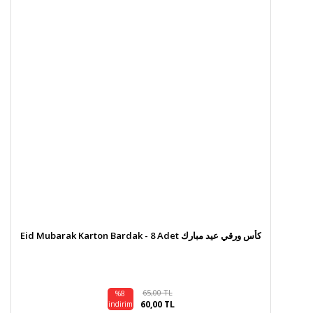
Eid Mubarak Karton Bardak - 8 Adet كأس ورقي عيد مبارك
65,00 TL
%8
60,00 TL
indirim