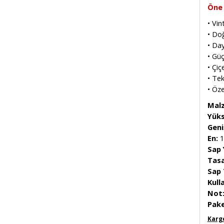
Öne 
• Vin
• Doğ
• Day
• Güç
• Çiç
• Tek
•
Öze
Mal
Yüks
Geniş
En:
1
Sap 
Tasa
Sap 
Kull
Not
Pake
Kargo