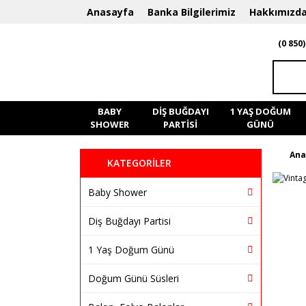
Anasayfa
Banka Bilgilerimiz
Hakkımızd
(0 850)
BABY
DIŞ BUĞDAYI
1 YAŞ DOĞUM
SHOWER
PARTISI
GÜNÜ
Ana
KATEGORİLER
Baby Shower
Diş Buğdayı Partisi
1 Yaş Doğum Günü
Doğum Günü Süsleri