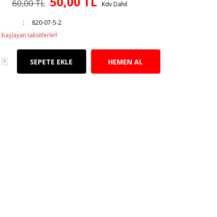
50,00 TL
60,00 TL
Kdv Dahil
820-07-5-2
başlayan taksitlerle!!
SEPETE EKLE
HEMEN AL