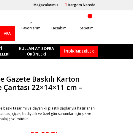
Mağazalarımız
Kargom Nerede
Favorilerim
Hesabım
Sepetim
ARA
I
KULLAN AT SOFRA
İNDİRİMDEKİLER
LERI
ÜRÜNLERI
e Gazete Baskılı Karton
e Çantası 22×14×11 cm –
e baskı tasarımı ve dayanıklı plastik saplarıyla hazırlanan
antası; çiçek, hediyelik ve özel gün sunumları için şık ve
balaj çözümüdür.