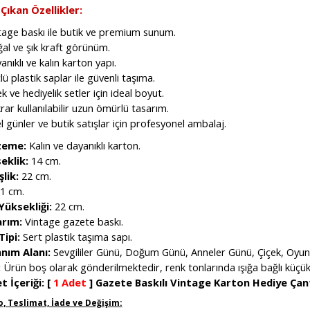
Çıkan Özellikler:
tage baskı ile butik ve premium sunum.
al ve şık kraft görünüm.
anıklı ve kalın karton yapı.
lü plastik saplar ile güvenli taşıma.
ek ve hediyelik setler için ideal boyut.
rar kullanılabilir uzun ömürlü tasarım.
l günler ve butik satışlar için profesyonel ambalaj.
zeme:
Kalın ve dayanıklı karton.
eklik:
14 cm.
lik:
22 cm.
1 cm.
Yüksekliği:
22 cm.
rım:
Vintage gazete baskı.
Tipi:
Sert plastik taşıma sapı.
anım Alanı:
Sevgililer Günü, Doğum Günü, Anneler Günü, Çiçek, Oyunc
:
Ürün boş olarak gönderilmektedir, renk tonlarında ışığa bağlı küçük far
t İçeriği:
[
1 Adet
]
Gazete Baskılı Vintage Karton Hediye Çan
, Teslimat, İade ve Değişim: