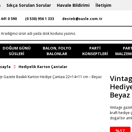
a
Sıkça Sorulan Sorular
Havale Bildirimi
İletişim
 441 0 590
(0 530) 956 1 333
destek@susle.com.tr
DOĞUM GÜNÜ
BALON, FOLYO
PARTI
PART
SÜSLERI
BALONLAR
KONSEPTLERI
MALZEME
sayfa
Hediyelik Karton Çantalar
Vintag
Hediy
Beyaz
Vintage gazet
kraft hediye ç
doğal bir am
%17