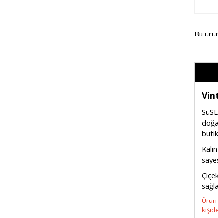
Bu ürü
Vin
SüSLe
doğal
butik
Kalın
saye
Çiçek
sağl
Ürün 
kişid