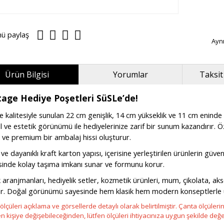
nü paylaş
Ayn
Ürün Bilgisi
Yorumlar
Taksit
tage Hediye Poşetleri SüSLe’de!
 kalitesiyle sunulan 22 cm genişlik, 14 cm yükseklik ve 11 cm eninde
 ve estetik görünümü ile hediyelerinize zarif bir sunum kazandırır. 
 ve premium bir ambalaj hissi oluşturur.
 ve dayanıklı kraft karton yapısı, içerisine yerleştirilen ürünlerin güve
sinde kolay taşıma imkanı sunar ve formunu korur.
 aranjmanları, hediyelik setler, kozmetik ürünleri, mum, çikolata, aks
ar. Doğal görünümü sayesinde hem klasik hem modern konseptlerle
ölçüleri açıklama ve görsellerde detaylı olarak belirtilmiştir. Çanta ölçüleri
en kişiye değişebileceğinden, lütfen ölçüleri ihtiyacınıza uygun şekilde değe