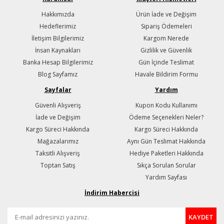
Hakkımızda
Ürün İade ve Değişim
Hedeflerimiz
Sipariş Ödemeleri
İletişim Bilgilerimiz
Kargom Nerede
İnsan Kaynakları
Gizlilik ve Güvenlik
Banka Hesap Bilgilerimiz
Gün İçinde Teslimat
Blog Sayfamız
Havale Bildirim Formu
Sayfalar
Yardım
Güvenli Alışveriş
Kupon Kodu Kullanımı
İade ve Değişim
Ödeme Seçenekleri Neler?
Kargo Süreci Hakkında
Kargo Süreci Hakkında
Mağazalarımız
Aynı Gün Teslimat Hakkında
Taksitli Alışveriş
Hediye Paketleri Hakkında
Toptan Satış
Sıkça Sorulan Sorular
Yardım Sayfası
İndirim Habercisi
KAYDET