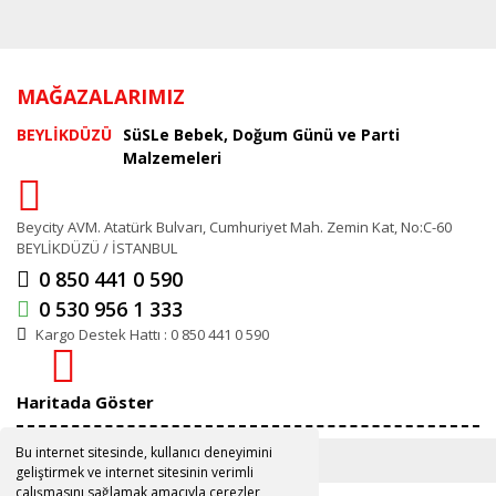
MAĞAZALARIMIZ
BEYLİKDÜZÜ
SüSLe Bebek, Doğum Günü ve Parti
Malzemeleri
Beycity AVM. Atatürk Bulvarı, Cumhuriyet Mah. Zemin Kat, No:C-60
BEYLİKDÜZÜ / İSTANBUL
0 850 441 0 590
0 530 956 1 333
Kargo Destek Hattı : 0 850 441 0 590
Haritada Göster
Bu internet sitesinde, kullanıcı deneyimini
geliştirmek ve internet sitesinin verimli
çalışmasını sağlamak amacıyla çerezler