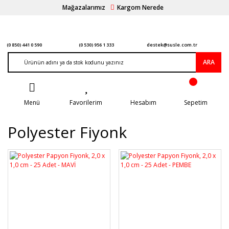
Mağazalarımız
Kargom Nerede
(0 850) 441 0 590
(0 530) 956 1 333
destek@susle.com.tr
ARA
Menü
Favorilerim
Hesabım
Sepetim
Polyester Fiyonk