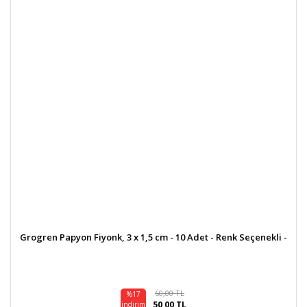
Grogren Papyon Fiyonk, 3 x 1,5 cm - 10 Adet - Renk Seçenekli -
60,00 TL
%17
50,00 TL
indirim