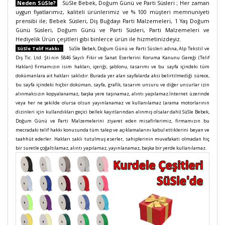
Neden SüSle?
SüSle Bebek, Doğum Günü ve Parti Süsleri ; Her zaman
uygun fiyatlarımız, kaliteli ürünlerimiz ve % 100 müşteri memnuniyeti
prensibi ile; Bebek Süsleri, Diş Buğdayı Parti Malzemeleri, 1 Yaş Doğum
Günü Süsleri, Doğum Günü ve Parti Süsleri, Parti Malzemeleri ve
Hediyelik Ürün çeşitleri gibi binlerce ürün ile hizmetinizdeyiz.
SüSle Telif Hakkı :
SüSle Bebek, Doğum Günü ve Parti Süsleri adına, Alp Tekstil ve
Dış Tic. Ltd. Şti.nin 5846 Sayılı Fikir ve Sanat Eserlerini Koruma Kanunu Gereği (Telif
Hakları) firmamızın isim hakları, içeriği, şablonu, tasarımı ve bu sayfa içindeki tüm
dokümanlara ait hakları saklıdır. Burada yer alan sayfalarda aksi belirtilmediği sürece,
bu sayfa içindeki hiçbir doküman, sayfa, grafik, tasarım unsuru ve diğer unsurlar izin
alınmaksızın kopyalanamaz, başka yere taşınamaz, alıntı yapılamaz.İnternet üzerinde
veya her ne şekilde olursa olsun yayınlanamaz ve kullanılamaz (arama motorlarının
dizinleri için kullandıkları geçici bellek kayıtlarından alınmış olsalar dahi) SüSle Bebek,
Doğum Günü ve Parti Malzemelerini ziyaret eden misafirlerimiz, firmamızın bu
mecradaki telif hakkı konusunda tüm talep ve açıklamalarını kabul ettiklerini beyan ve
taahhüt ederler. Hakları saklı tutulmuş eserler, sahiplerinin muvafakati olmadan hiç
bir suretle çoğaltılamaz, alıntı yapılamaz, yayınlanamaz, başka bir yerde kullanılamaz.