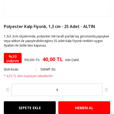
Polyester Kalp Fiyonk, 1,3 cm - 25 Adet - ALTIN
1,3x1,3cm ölçülerinde, polyester tek tarafı parlak taş görünümlü,yapışkan
veya silikon ile yapıştırabileceğiniz 25 adet Kalp Fiyonk renkleri uygun
fiyatları ile SüSle'den kapınıza.
%20
40,00 TL
50,00 TL
Kdv Dahil
indirim
Stok Kodu
5004/P-3G
* 4,53 TL den başlayan taksitlerle!!
SEPETE EKLE
HEMEN AL