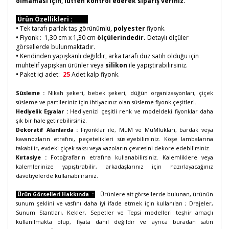
olmaması için, lütfen kontrol ederek sipariş veriniz.
Ürün Özellikleri :
•
Tek tarafı parlak taş görünümlü,
polyester
fiyonk.
•
Fiyonk : 1,30 cm x 1,30 cm
ölçülerindedir.
Detaylı ölçüler
görsellerde bulunmaktadır.
•
Kendinden yapışkanlı değildir, arka tarafı düz satıh olduğu için
muhtelif yapışkan ürünler veya
silikon
ile yapıştırabilirsiniz.
•
Paket içi adet:
25
Adet kalp fiyonk.
Süsleme :
Nikah şekeri, bebek şekeri, düğün organizasyonları, çiçek
süsleme ve partileriniz için ihtiyacınız olan süsleme fiyonk çeşitleri.
Hediyelik Eşyalar :
Hediyenizi çeşitli renk ve modeldeki fiyonklar daha
şık bir hale getirebilirsiniz.
Dekoratif Alanlarda :
Fiyonklar ile, MuM ve MuMlukları, bardak veya
kavanozların etrafını, peçetelikleri süsleyebilirsiniz. Köşe lambalarına
takabilir, evdeki çiçek saksı veya vazoların çevresini dekore edebilirsiniz.
Kırtasiye :
Fotoğrafların etrafına kullanabilirsiniz. Kalemliklere veya
kalemlerinize yapıştırabilir, arkadaşlarınız için hazırlayacağınız
davetiyelerde kullanabilirsiniz.
Ürün Görselleri Hakkında :
Ürünlere ait görsellerde bulunan, ürünün
sunum şeklini ve vasfını daha iyi ifade etmek için kullanılan ; Drajeler,
Sunum Stantları, Kekler, Sepetler ve Tepsi modelleri teşhir amaçlı
kullanılmakta olup, fiyata dahil değildir ve ayrıca buradan satın