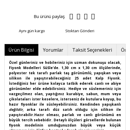
Bu ürünü paylaş
Aynı gün kargo
Stoktan Gönderi
Ürün Bilgisi
Yorumlar
Taksit Seçenekleri
Öner
Özel günleriniz ve hobileriniz için uzman dokunuşu olacak,
Fiyonk Modelleri SüSle'de. 1,30 cm x 1,30 cm ölçülerinde,
polyester tek tarafı parlak taş görünümlü, yapışkan veya
silikon ile yapıştırabileceğiniz 25 adet Kalp Fiyonk.
İstediğiniz her ürüne kolayca tatbik ederek canlı ve abiye
görünümler elde edebilirsiniz. Hediye ve süslemeriniz için
vazgeçilmez olan, yaptığınız kurabiye, sabun, mum veya
çikolataları ister keselere, isterseniz de kutulara koyup, bu
hazır fiyonklar ile süsleyebilirsiniz. Kendinden yapışkanlı
değildir
, arka tarafı düz satıh olduğu için silikon ile
yapıştırabilir.Hazır olması, parlak ve canlı görünümü en
büyük tercih sebebidir. Detaylı ölçüleri görsellerde bulunan
fiyonk modelinin umduğunuzdan büyük veya küçük