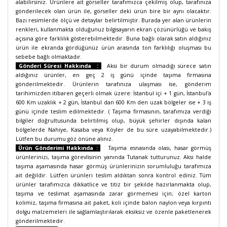
alabilirsiniz. Ürünlere ait görseller tarafımızca çekilmiş olup, tarafınıza
gönderilecek olan ürün ile, görseller deki ürün bire bir aynı olacaktır.
Bazı resimlerde ölçü ve detaylar belirtilmiştir. Burada yer alan ürünlerin
renkleri, kullanmakta olduğunuz bilgisayarın ekran çözünürlüğü ve bakış
açısına göre farklılık gösterebilmektedir. Buna bağlı olarak satın aldığınız
ürün ile ekranda gördüğünüz ürün arasında ton farklılığı oluşması bu
sebebe bağlı olmaktadır.
Gönderi Süresi Hakkında :
Aksi bir durum olmadığı sürece satın
aldığınız ürünler, en geç 2 iş günü içinde taşıma firmasına
gönderilmektedir. Ürünlerin tarafınıza ulaşması ise, gönderim
tarihimizden itibaren geçerli olmak üzere: İstanbul içi + 1 gün, İstanbul'a
600 Km uzaklık + 2 gün, İstanbul dan 600 Km den uzak bölgeler ise + 3 iş
günü içinde teslim edilmektedir. ( Taşıma firmasının, tarafımıza verdiği
bilgiler doğrultusunda belirtilmiş olup, büyük şehirler dışında kalan
bölgelerde Nahiye, Kasaba veya Köyler de bu süre uzayabilmektedir.)
Lütfen bu durumu göz önüne alınız.
Ürün Gönderimi Hakkında :
Taşıma esnasında olası, hasar görmüş
ürünlerinizi, taşıma görevlisinin yanında Tutanak tutturunuz. Aksi halde
taşıma aşamasında hasar görmüş ürünlerinizin sorumluluğu tarafımıza
ait değildir. Lütfen ürünleri teslim aldıktan sonra kontrol ediniz. Tüm
ürünler tarafımızca dikkatlice ve titiz bir şekilde hazırlanmakta olup,
taşıma ve teslimat aşamasında zarar görmemesi için; özel karton
kolimiz, taşıma firmasına ait paket, koli içinde balon naylon veya kırpıntı
dolgu malzemeleri ile sağlamlaştırılarak eksiksiz ve özenle paketlenerek
gönderilmektedir.