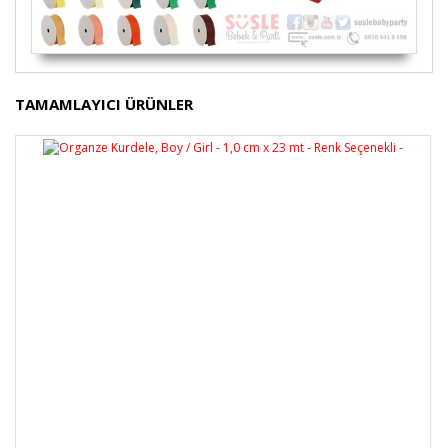
Bu ürünün fiyat bilgisi, resim, ürün açıklamalarında ve
TAMAMLAYICI ÜRÜNLER
diğer konularda yetersiz gördüğünüz noktaları öneri
Bu ürüne ilk yorumu siz yapın!
formunu kullanarak tarafımıza iletebilirsiniz.
Görüş ve önerileriniz için teşekkür ederiz.
Yorum Yaz
Ürün resmi kalitesiz, bozuk veya görüntülenemiyor.
Ürün açıklamasında eksik bilgiler bulunuyor.
Ürün bilgilerinde hatalar bulunuyor.
Ürün fiyatı diğer sitelerden daha pahalı.
Bu ürüne benzer farklı alternatifler olmalı.
Gönder