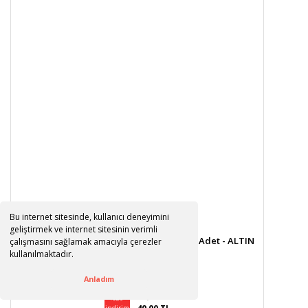
Bu internet sitesinde, kullanıcı deneyimini
geliştirmek ve internet sitesinin verimli
Polyester Papyon Fiyonk, 2,0 x 1,0 cm - 25 Adet - ALTIN
çalışmasını sağlamak amacıyla çerezler
kullanılmaktadır.
Anladım
50,00 TL
%20