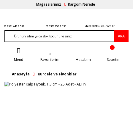
Mağazalarımız
Kargom Nerede
(0 850) 441 0 590
(0 530) 956 1 333
destek@susle.com.tr
ARA
Menü
Favorilerim
Hesabım
Sepetim
Anasayfa
Kurdele ve Fiyonklar