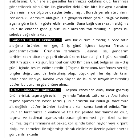
alabilirsiniz. Ürünlere ait görseller tarafımızca çekilmiş olup, tarafınıza
gönderilecek olan ürün ile, görseller deki ürün bire bir aynı olacaktır.
Bazı resimlerde ölçü ve detaylar belirtilmiştir. Burada yer alan ürünlerin
renkleri, kullanmakta olduğunuz bilgisayarın ekran çözünürlüğü ve bakış
açısına göre farklılık gösterebilmektedir. Buna bağlı olarak satın aldığınız
ürün ile ekranda gördüğünüz ürün arasında ton farklılığı oluşması bu
sebebe bağlı olmaktadır.
Gönderi Süresi Hakkında :
Aksi bir durum olmadığı sürece satın
aldığınız ürünler, en geç 2 iş günü içinde taşıma firmasına
gönderilmektedir. Ürünlerin tarafınıza ulaşması ise, gönderim
tarihimizden itibaren geçerli olmak üzere: İstanbul içi + 1 gün, İstanbul'a
600 Km uzaklık + 2 gün, İstanbul dan 600 Km den uzak bölgeler ise + 3 iş
günü içinde teslim edilmektedir. ( Taşıma firmasının, tarafımıza verdiği
bilgiler doğrultusunda belirtilmiş olup, büyük şehirler dışında kalan
bölgelerde Nahiye, Kasaba veya Köyler de bu süre uzayabilmektedir.)
Lütfen bu durumu göz önüne alınız.
Ürün Gönderimi Hakkında :
Taşıma esnasında olası, hasar görmüş
ürünlerinizi, taşıma görevlisinin yanında Tutanak tutturunuz. Aksi halde
taşıma aşamasında hasar görmüş ürünlerinizin sorumluluğu tarafımıza
ait değildir. Lütfen ürünleri teslim aldıktan sonra kontrol ediniz. Tüm
ürünler tarafımızca dikkatlice ve titiz bir şekilde hazırlanmakta olup,
taşıma ve teslimat aşamasında zarar görmemesi için; özel karton
kolimiz, taşıma firmasına ait paket, koli içinde balon naylon veya kırpıntı
dolgu malzemeleri ile sağlamlaştırılarak eksiksiz ve özenle paketlenerek
gönderilmektedir.