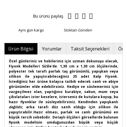
Bu ürünü paylaş
Aynı gün kargo
Stoktan Gönderi
Ürün Bilgisi
Yorumlar
Taksit Seçenekleri
Öner
Özel günleriniz ve hobileriniz için uzman dokunuşu olacak,
Fiyonk Modelleri SüSle'de. 1,30 cm x 1,30 cm ölçülerinde,
polyester tek tarafı parlak taş görünümlü, yapışkan veya
silikon ile yapıştırabileceğiniz 25 adet Kalp Fiyonk.
İstediğiniz her ürüne kolayca tatbik ederek canlı ve abiye
görünümler elde edebilirsiniz. Hediye ve süslemeriniz için
vazgeçilmez olan, yaptığınız kurabiye, sabun, mum veya
çikolataları ister keselere, isterseniz de kutulara koyup, bu
hazır fiyonklar ile süsleyebilirsiniz. Kendinden yapışkanlı
değildir
, arka tarafı düz satıh olduğu için silikon ile
yapıştırabilir.Hazır olması, parlak ve canlı görünümü en
büyük tercih sebebidir. Detaylı ölçüleri görsellerde bulunan
fiyonk modelinin umduğunuzdan büyük veya küçük