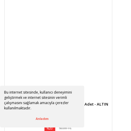
Bu internet sitesinde, kullanıcı deneyimini
geliştirmek ve internet sitesinin verimli
çalışmasını sağlamak amacıyla çerezler
Polyester Papyon Fiyonk, 2,0 x 1,0 cm - 25 Adet - ALTIN
kullanılmaktadır.
Anladım
50,00 TL
%20