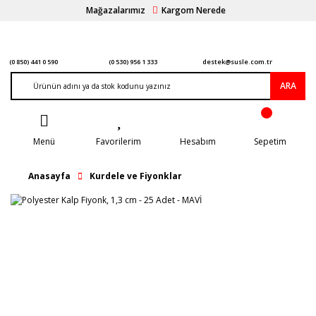
Mağazalarımız
Kargom Nerede
(0 850) 441 0 590
(0 530) 956 1 333
destek@susle.com.tr
ARA
Menü
Favorilerim
Hesabım
Sepetim
Anasayfa
Kurdele ve Fiyonklar