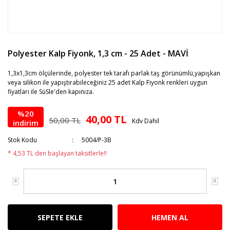
Polyester Kalp Fiyonk, 1,3 cm - 25 Adet - MAVİ
1,3x1,3cm ölçülerinde, polyester tek tarafı parlak taş görünümlü,yapışkan
veya silikon ile yapıştırabileceğiniz 25 adet Kalp Fiyonk renkleri uygun
fiyatları ile SüSle'den kapınıza.
%20
40,00 TL
50,00 TL
Kdv Dahil
indirim
Stok Kodu
5004/P-3B
* 4,53 TL den başlayan taksitlerle!!
SEPETE EKLE
HEMEN AL