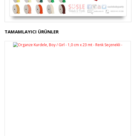
Bu ürünün fiyat bilgisi, resim, ürün açıklamalarında ve
TAMAMLAYICI ÜRÜNLER
diğer konularda yetersiz gördüğünüz noktaları öneri
Bu ürüne ilk yorumu siz yapın!
formunu kullanarak tarafımıza iletebilirsiniz.
Görüş ve önerileriniz için teşekkür ederiz.
Yorum Yaz
Ürün resmi kalitesiz, bozuk veya görüntülenemiyor.
Ürün açıklamasında eksik bilgiler bulunuyor.
Ürün bilgilerinde hatalar bulunuyor.
Ürün fiyatı diğer sitelerden daha pahalı.
Bu ürüne benzer farklı alternatifler olmalı.
Gönder