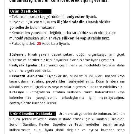
olmaması için, lütfen kontrol ederek sipariş veriniz.
Ürün Özellikleri :
•
Tek tarafı parlak taş görünümlü,
polyester
fiyonk.
•
Fiyonk : 1,30 cm x 1,30 cm
ölçülerindedir.
Detaylı ölçüler
görsellerde bulunmaktadır.
•
Kendinden yapışkanlı değildir, arka tarafı düz satıh olduğu için
muhtelif yapışkan ürünler veya
silikon
ile yapıştırabilirsiniz.
•
Paket içi adet:
25
Adet kalp fiyonk.
Süsleme :
Nikah şekeri, bebek şekeri, düğün organizasyonları, çiçek
süsleme ve partileriniz için ihtiyacınız olan süsleme fiyonk çeşitleri.
Hediyelik Eşyalar :
Hediyenizi çeşitli renk ve modeldeki fiyonklar daha
şık bir hale getirebilirsiniz.
Dekoratif Alanlarda :
Fiyonklar ile, MuM ve MuMlukları, bardak veya
kavanozların etrafını, peçetelikleri süsleyebilirsiniz. Köşe lambalarına
takabilir, evdeki çiçek saksı veya vazoların çevresini dekore edebilirsiniz.
Kırtasiye :
Fotoğrafların etrafına kullanabilirsiniz. Kalemliklere veya
kalemlerinize yapıştırabilir, arkadaşlarınız için hazırlayacağınız
davetiyelerde kullanabilirsiniz.
Ürün Görselleri Hakkında :
Ürünlere ait görsellerde bulunan, ürünün
sunum şeklini ve vasfını daha iyi ifade etmek için kullanılan ; Drajeler,
Sunum Stantları, Kekler, Sepetler ve Tepsi modelleri teşhir amaçlı
kullanılmakta olup, fiyata dahil değildir ve ayrıca buradan satın