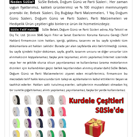
Neden SüSle?
SüSle Bebek, Doğum Günü ve Parti Süsleri ; Her zaman
uygun fiyatlarımız, kaliteli ürünlerimiz ve % 100 müşteri memnuniyeti
prensibi ile; Bebek Süsleri, Diş Buğdayı Parti Malzemeleri, 1 Yaş Doğum
Günü Süsleri, Doğum Günü ve Parti Süsleri, Parti Malzemeleri ve
Hediyelik Ürün çeşitleri gibi binlerce ürün ile hizmetinizdeyiz.
SüSle Telif Hakkı :
SüSle Bebek, Doğum Günü ve Parti Süsleri adına, Alp Tekstil ve
Dış Tic. Ltd. Şti.nin 5846 Sayılı Fikir ve Sanat Eserlerini Koruma Kanunu Gereği (Telif
Hakları) firmamızın isim hakları, içeriği, şablonu, tasarımı ve bu sayfa içindeki tüm
dokümanlara ait hakları saklıdır. Burada yer alan sayfalarda aksi belirtilmediği sürece,
bu sayfa içindeki hiçbir doküman, sayfa, grafik, tasarım unsuru ve diğer unsurlar izin
alınmaksızın kopyalanamaz, başka yere taşınamaz, alıntı yapılamaz.İnternet üzerinde
veya her ne şekilde olursa olsun yayınlanamaz ve kullanılamaz (arama motorlarının
dizinleri için kullandıkları geçici bellek kayıtlarından alınmış olsalar dahi) SüSle Bebek,
Doğum Günü ve Parti Malzemelerini ziyaret eden misafirlerimiz, firmamızın bu
mecradaki telif hakkı konusunda tüm talep ve açıklamalarını kabul ettiklerini beyan ve
taahhüt ederler. Hakları saklı tutulmuş eserler, sahiplerinin muvafakati olmadan hiç
bir suretle çoğaltılamaz, alıntı yapılamaz, yayınlanamaz, başka bir yerde kullanılamaz.