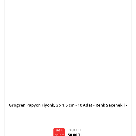
Grogren Papyon Fiyonk, 3 x 1,5 cm - 10 Adet - Renk Seçenekli -
60,00 TL
%17
50,00 TL
indirim