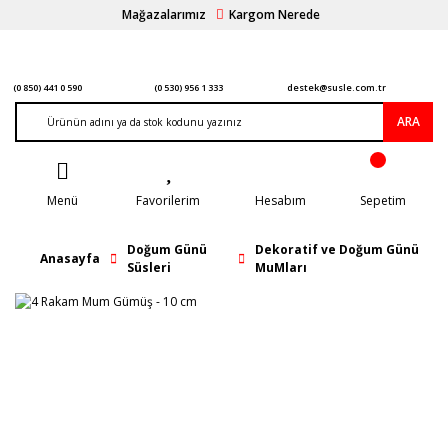
Mağazalarımız
Kargom Nerede
(0 850) 441 0 590
(0 530) 956 1 333
destek@susle.com.tr
ARA
Menü
Favorilerim
Hesabım
Sepetim
Doğum Günü
Dekoratif ve Doğum Günü
Anasayfa
Süsleri
MuMları