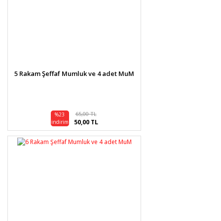
5 Rakam Şeffaf Mumluk ve 4 adet MuM
65,00 TL
%23
50,00 TL
indirim