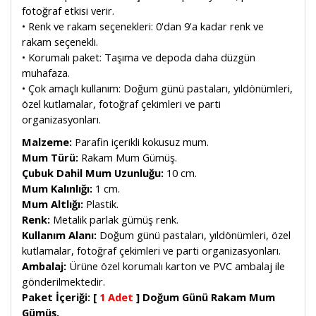
fotoğraf etkisi verir.
• Renk ve rakam seçenekleri: 0'dan 9'a kadar renk ve
rakam seçenekli.
• Korumalı paket: Taşıma ve depoda daha düzgün
muhafaza.
• Çok amaçlı kullanım: Doğum günü pastaları, yıldönümleri,
özel kutlamalar, fotoğraf çekimleri ve parti
organizasyonları.
Malzeme:
Parafin içerikli kokusuz mum.
Mum Türü:
Rakam Mum Gümüş.
Çubuk Dahil Mum Uzunluğu:
10 cm.
Mum Kalınlığı:
1 cm.
Mum Altlığı:
Plastik.
Renk:
Metalik parlak gümüş renk.
Kullanım Alanı:
Doğum günü pastaları, yıldönümleri, özel
kutlamalar, fotoğraf çekimleri ve parti organizasyonları.
Ambalaj:
Ürüne özel korumalı karton ve PVC ambalaj ile
gönderilmektedir.
Paket İçeriği:
[
1 Adet
]
Doğum Günü Rakam Mum
Gümüş.