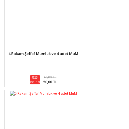
4 Rakam Şeffaf Mumluk ve 4 adet MuM
65,00 TL
%23
50,00 TL
indirim