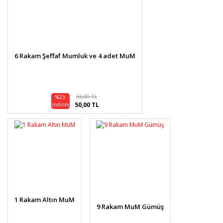
6 Rakam Şeffaf Mumluk ve 4 adet MuM
65,00 TL
%23
50,00 TL
indirim
1 Rakam Altın MuM
9 Rakam MuM Gümüş