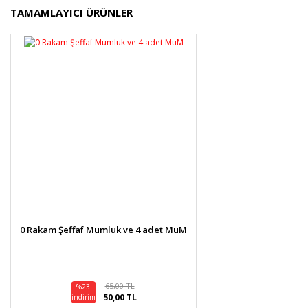
Bu ürünün fiyat bilgisi, resim, ürün açıklamalarında ve
TAMAMLAYICI ÜRÜNLER
diğer konularda yetersiz gördüğünüz noktaları öneri
Bu ürüne ilk yorumu siz yapın!
formunu kullanarak tarafımıza iletebilirsiniz.
Görüş ve önerileriniz için teşekkür ederiz.
Yorum Yaz
Ürün resmi kalitesiz, bozuk veya görüntülenemiyor.
Ürün açıklamasında eksik bilgiler bulunuyor.
Ürün bilgilerinde hatalar bulunuyor.
Ürün fiyatı diğer sitelerden daha pahalı.
Bu ürüne benzer farklı alternatifler olmalı.
0 Rakam Şeffaf Mumluk ve 4 adet MuM
Gönder
65,00 TL
%23
50,00 TL
indirim