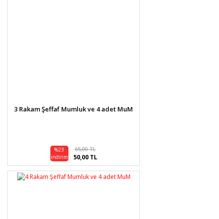
3 Rakam Şeffaf Mumluk ve 4 adet MuM
65,00 TL
%23
50,00 TL
indirim