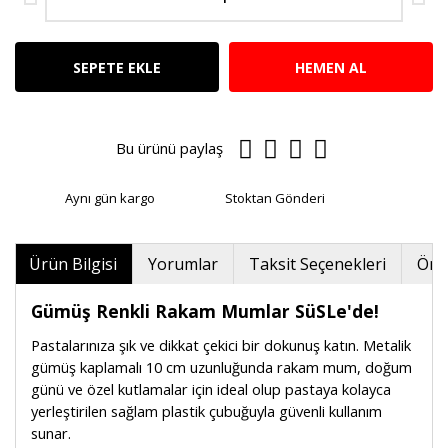
SEPETE EKLE
HEMEN AL
Bu ürünü paylaş
Aynı gün kargo
Stoktan Gönderi
Ürün Bilgisi
Yorumlar
Taksit Seçenekleri
Öner
Gümüş Renkli Rakam Mumlar SüSLe'de!
Pastalarınıza şık ve dikkat çekici bir dokunuş katın. Metalik
gümüş kaplamalı 10 cm uzunluğunda rakam mum, doğum
günü ve özel kutlamalar için ideal olup pastaya kolayca
yerleştirilen sağlam plastik çubuğuyla güvenli kullanım
sunar.