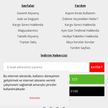
Sayfalar
Yardım
Güvenli Alışveriş
Kupon Kodu Kullanımı
İade ve Değişim
Ödeme Seçenekleri Neler?
Kargo Süreci Hakkında
Kargo Süreci Hakkında
Mağazalarımız
Aynı Gün Teslimat Hakkında
Taksitli Alışveriş
Hediye Paketleri Hakkında
Toptan Satış
Sıkça Sorulan Sorular
Yardım Sayfası
İndirim Habercisi
KAYDET
Bu internet sitesinde, kullanıcı deneyimini
Whatsapp
(0 530) 956 1 333
geliştirmek ve internet sitesinin verimli
çalışmasını sağlamak amacıyla çerezler
kullanılmaktadır.
Satış & Destek
(0 850) 441 0 590
Anladım
destek@susle.com.tr