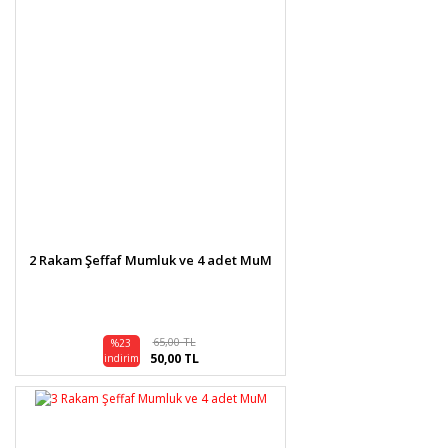
2 Rakam Şeffaf Mumluk ve 4 adet MuM
65,00 TL
%23
50,00 TL
indirim