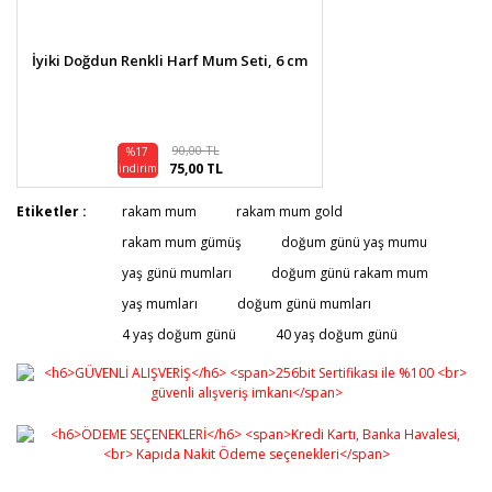
İyiki Doğdun Renkli Harf Mum Seti, 6 cm
90,00 TL
%17
75,00 TL
indirim
Etiketler :
rakam mum
rakam mum gold
rakam mum gümüş
doğum günü yaş mumu
yaş günü mumları
doğum günü rakam mum
yaş mumları
doğum günü mumları
4 yaş doğum günü
40 yaş doğum günü