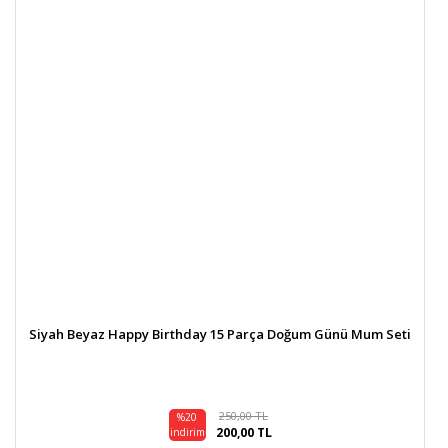
Siyah Beyaz Happy Birthday 15 Parça Doğum Günü Mum Seti
250,00 TL
%20
200,00 TL
indirim