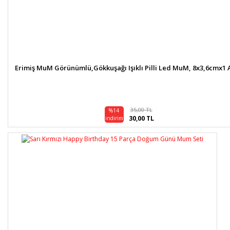
Erimiş MuM Görünümlü,Gökkuşağı Işıklı Pilli Led MuM, 8x3,6cmx1 
35,00 TL
%14
30,00 TL
indirim