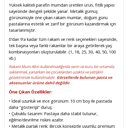
Yüksek kaliteli parafin mumdan üretilen ürün, fitilli yapısı
sayesinde dengeli şekilde yanar. Metalik gümüş
görünümüyle öne çıkan rakam mumlar, doğum günü
pastalarına estetik ve zarif bir görünüm kazandırmak için
tasarlanmıştır.
0'dan 9'a kadar tüm rakam ve renk seçenekleri sayesinde,
tek başına veya farklı rakamlar bir araya getirilerek yaş
kombinasyonları oluşturulabilir. (1, 18, 25, 30, 40, 50, 100
vb.)
Rakam Mum Altın kullanılmadığında serin ve kuru bir ortamda
saklanmalı, yanarken ise çocuklardan uzakta ve yetişkin
gözetiminde kullanılmalıdır.
Görsellerde bulunan pasta ve
aksesuarlar ürüne dahil değildir.
Öne Çıkan Özellikler:
• İdeal uzunluk ve ince görünüm: 10 cm boy ile pastada
daha “gösterişli” duruş.
• Çubuklu tasarım: Pastaya daha stabil tutunur,
eğilme/devrilme riskini azaltır.
• Metalik parlak renk: Birçok konseptle uyumlu; premium