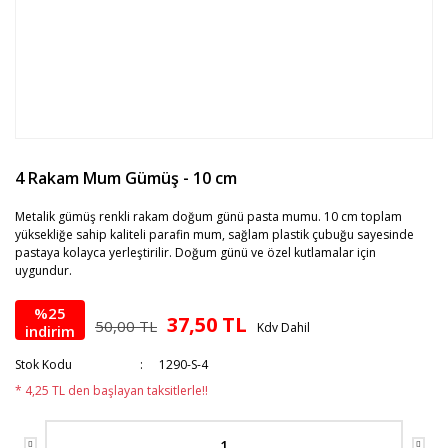
4 Rakam Mum Gümüş - 10 cm
Metalik gümüş renkli rakam doğum günü pasta mumu. 10 cm toplam
yüksekliğe sahip kaliteli parafin mum, sağlam plastik çubuğu sayesinde
pastaya kolayca yerleştirilir. Doğum günü ve özel kutlamalar için
uygundur.
%25
37,50 TL
50,00 TL
Kdv Dahil
indirim
Stok Kodu
1290-S-4
* 4,25 TL den başlayan taksitlerle!!