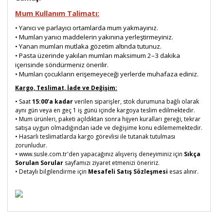
Mum Kullanım Talimatı:
• Yanıcı ve parlayıcı ortamlarda mum yakmayınız.
• Mumları yanıcı maddelerin yakınına yerleştirmeyiniz.
• Yanan mumları mutlaka gözetim altında tutunuz.
• Pasta üzerinde yakılan mumları maksimum 2–3 dakika
içerisinde söndürmeniz önerilir.
• Mumları çocukların erişemeyeceği yerlerde muhafaza ediniz.
Kargo, Teslimat, İade ve Değişim:
• Saat
15:00’a kadar
verilen siparişler, stok durumuna bağlı olarak
aynı gün veya en geç 1 iş günü içinde kargoya teslim edilmektedir.
• Mum ürünleri, paketi açıldıktan sonra hijyen kuralları gereği, tekrar
satışa uygun olmadığından iade ve değişime konu edilememektedir.
• Hasarlı teslimatlarda kargo görevlisi ile tutanak tutulması
zorunludur.
• www.susle.com.tr'den yapacağınız alışveriş deneyiminiz için
Sıkça
Sorulan Sorular
sayfamızı ziyaret etmenizi öneririz.
• Detaylı bilgilendirme için
Mesafeli Satış Sözleşmesi
esas alınır.