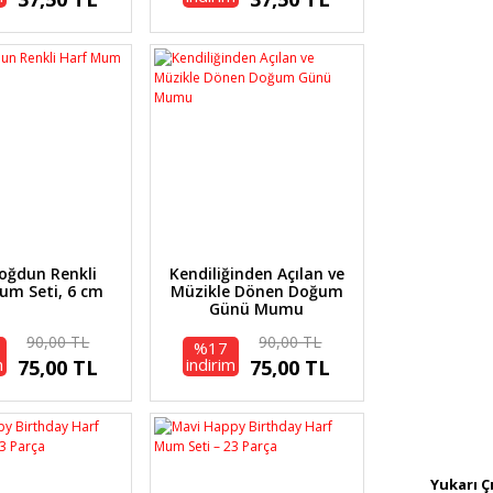
Doğdun Renkli
Kendiliğinden Açılan ve
um Seti, 6 cm
Müzikle Dönen Doğum
Günü Mumu
90,00 TL
90,00 TL
%17
m
indirim
75,00 TL
75,00 TL
Yukarı Ç