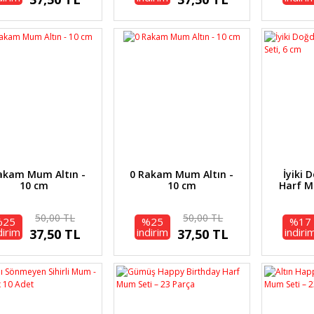
akam Mum Altın -
0 Rakam Mum Altın -
İyiki 
10 cm
10 cm
Harf M
50,00 TL
50,00 TL
%25
%25
%17
dirim
indirim
indiri
37,50 TL
37,50 TL