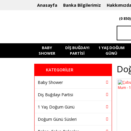
Anasayfa
Banka Bilgilerimiz
Hakkımızd
(0 850)
BABY
DIŞ BUĞDAYI
1 YAŞ DOĞUM
SHOWER
PARTISI
GÜNÜ
Do
KATEGORİLER
Baby Shower
Diş Buğdayı Partisi
1 Yaş Doğum Günü
Doğum Günü Süsleri