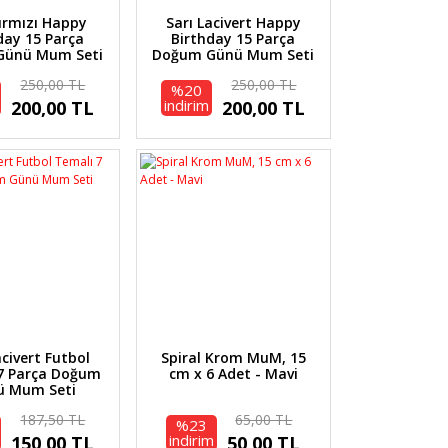
Kırmızı Happy
Sarı Lacivert Happy
day 15 Parça
Birthday 15 Parça
Günü Mum Seti
Doğum Günü Mum Seti
250,00 TL
250,00 TL
%20
indirim
200,00 TL
200,00 TL
acivert Futbol
Spiral Krom MuM, 15
7 Parça Doğum
cm x 6 Adet - Mavi
ü Mum Seti
187,50 TL
65,00 TL
%23
indirim
150,00 TL
50,00 TL