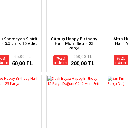
klı Sönmeyen Sihirli
Gümüş Happy Birthday
Altın 
- 6,5 cm x 10 Adet
Harf Mum Seti – 23
Harf M
Parça
65,00 TL
250,00 TL
%8
%20
%20
dirim
indirim
indirim
60,00 TL
200,00 TL