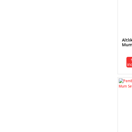
Altlı
Mum 
in