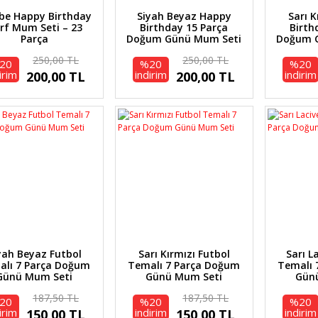
e Happy Birthday
Siyah Beyaz Happy
Sarı 
rf Mum Seti – 23
Birthday 15 Parça
Birth
Parça
Doğum Günü Mum Seti
Doğum 
250,00 TL
250,00 TL
20
%20
%20
irim
indirim
indirim
200,00 TL
200,00 TL
yah Beyaz Futbol
Sarı Kırmızı Futbol
Sarı L
alı 7 Parça Doğum
Temalı 7 Parça Doğum
Temalı 
Günü Mum Seti
Günü Mum Seti
Gün
187,50 TL
187,50 TL
20
%20
%20
irim
indirim
indirim
150,00 TL
150,00 TL