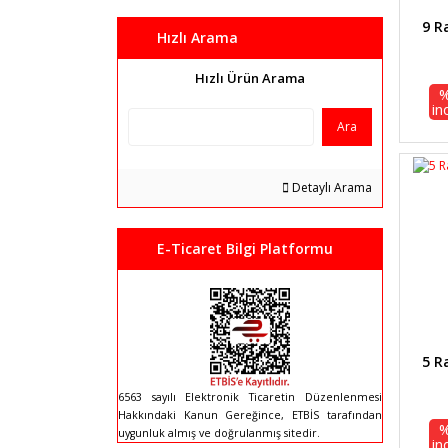
9 R
Hızlı Arama
Hızlı Ürün Arama
in
Ara
Detaylı Arama
E-Ticaret Bilgi Platformu
5 R
6563 sayılı Elektronik Ticaretin Düzenlenmesi
Hakkındaki Kanun Gereğince, ETBİS tarafından
uygunluk almış ve doğrulanmış sitedir.
in