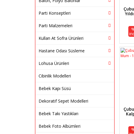
Balon, Folyo Balonlar
Çubu
Parti Konseptleri
Yıld
Parti Malzemeleri
in
Kullan At Sofra Ürünleri
Hastane Odası Süsleme
Lohusa Ürünleri
Cibinlik Modelleri
Bebek Kapı Süsü
Dekoratif Sepet Modelleri
Çubu
Bebek Takı Yastıkları
Kal
Bebek Foto Albümleri
in