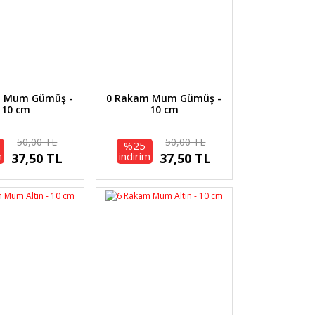
m Mum Gümüş -
0 Rakam Mum Gümüş -
10 cm
10 cm
50,00 TL
50,00 TL
%25
m
indirim
37,50 TL
37,50 TL