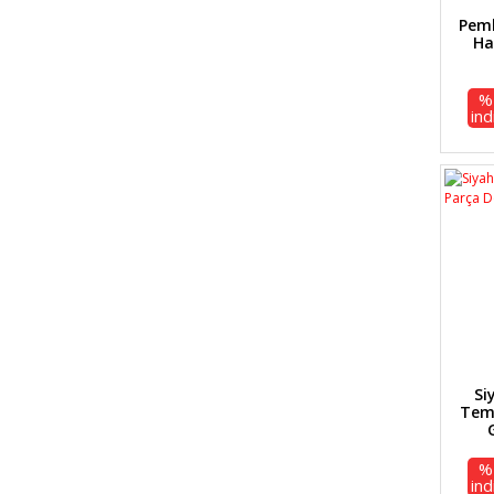
Pemb
Ha
%
ind
Si
Tem
%
ind