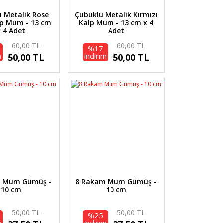
 Metalik Rose
Çubuklu Metalik Kırmızı
lp Mum - 13 cm
Kalp Mum - 13 cm x 4
x 4 Adet
Adet
60,00 TL
60,00 TL
%17
m
indirim
50,00 TL
50,00 TL
m Mum Gümüş -
8 Rakam Mum Gümüş -
10 cm
10 cm
50,00 TL
50,00 TL
%25
m
indirim