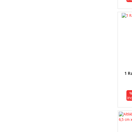
1 R
in