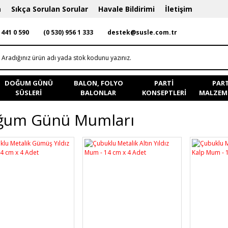
a
Sıkça Sorulan Sorular
Havale Bildirimi
İletişim
 441 0 590
(0 530) 956 1 333
destek@susle.com.tr
DOĞUM GÜNÜ
BALON, FOLYO
PARTI
PART
SÜSLERI
BALONLAR
KONSEPTLERI
MALZEME
ğum Günü Mumları