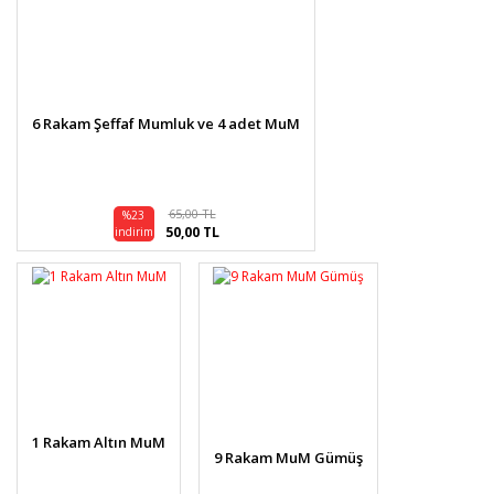
6 Rakam Şeffaf Mumluk ve 4 adet MuM
65,00 TL
%23
50,00 TL
indirim
1 Rakam Altın MuM
9 Rakam MuM Gümüş