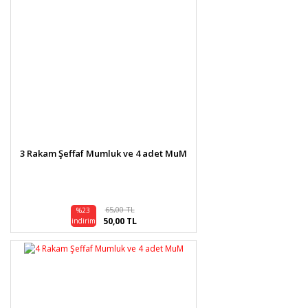
3 Rakam Şeffaf Mumluk ve 4 adet MuM
65,00 TL
%23
50,00 TL
indirim