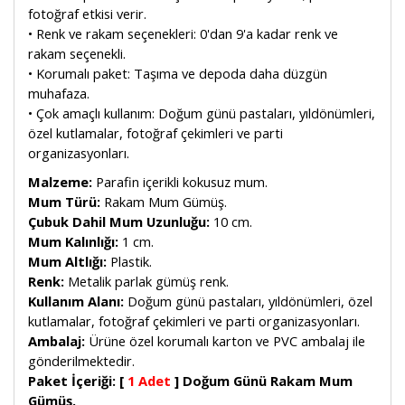
fotoğraf etkisi verir.
• Renk ve rakam seçenekleri: 0'dan 9'a kadar renk ve
rakam seçenekli.
• Korumalı paket: Taşıma ve depoda daha düzgün
muhafaza.
• Çok amaçlı kullanım: Doğum günü pastaları, yıldönümleri,
özel kutlamalar, fotoğraf çekimleri ve parti
organizasyonları.
Malzeme:
Parafin içerikli kokusuz mum.
Mum Türü:
Rakam Mum Gümüş.
Çubuk Dahil Mum Uzunluğu:
10 cm.
Mum Kalınlığı:
1 cm.
Mum Altlığı:
Plastik.
Renk:
Metalik parlak gümüş renk.
Kullanım Alanı:
Doğum günü pastaları, yıldönümleri, özel
kutlamalar, fotoğraf çekimleri ve parti organizasyonları.
Ambalaj:
Ürüne özel korumalı karton ve PVC ambalaj ile
gönderilmektedir.
Paket İçeriği:
[
1 Adet
]
Doğum Günü Rakam Mum
Gümüş.