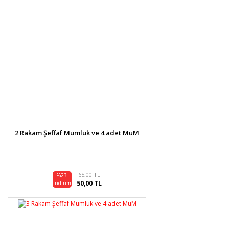
2 Rakam Şeffaf Mumluk ve 4 adet MuM
65,00 TL
%23
50,00 TL
indirim