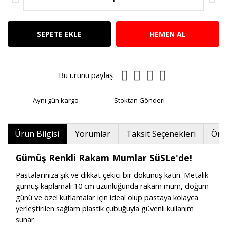
SEPETE EKLE
HEMEN AL
Bu ürünü paylaş
Aynı gün kargo
Stoktan Gönderi
Ürün Bilgisi
Yorumlar
Taksit Seçenekleri
Öner
Gümüş Renkli Rakam Mumlar SüSLe'de!
Pastalarınıza şık ve dikkat çekici bir dokunuş katın. Metalik
gümüş kaplamalı 10 cm uzunluğunda rakam mum, doğum
günü ve özel kutlamalar için ideal olup pastaya kolayca
yerleştirilen sağlam plastik çubuğuyla güvenli kullanım
sunar.