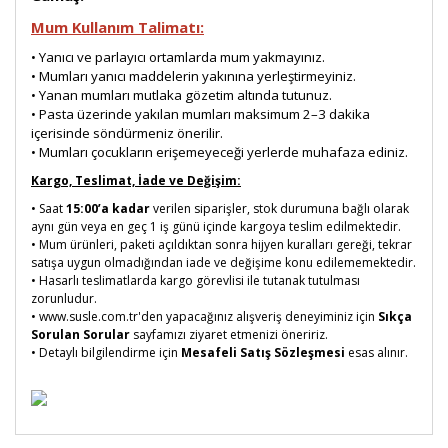
Mum Kullanım Talimatı:
• Yanıcı ve parlayıcı ortamlarda mum yakmayınız.
• Mumları yanıcı maddelerin yakınına yerleştirmeyiniz.
• Yanan mumları mutlaka gözetim altında tutunuz.
• Pasta üzerinde yakılan mumları maksimum 2–3 dakika
içerisinde söndürmeniz önerilir.
• Mumları çocukların erişemeyeceği yerlerde muhafaza ediniz.
Kargo, Teslimat, İade ve Değişim:
• Saat
15:00’a kadar
verilen siparişler, stok durumuna bağlı olarak
aynı gün veya en geç 1 iş günü içinde kargoya teslim edilmektedir.
• Mum ürünleri, paketi açıldıktan sonra hijyen kuralları gereği, tekrar
satışa uygun olmadığından iade ve değişime konu edilememektedir.
• Hasarlı teslimatlarda kargo görevlisi ile tutanak tutulması
zorunludur.
• www.susle.com.tr'den yapacağınız alışveriş deneyiminiz için
Sıkça
Sorulan Sorular
sayfamızı ziyaret etmenizi öneririz.
• Detaylı bilgilendirme için
Mesafeli Satış Sözleşmesi
esas alınır.