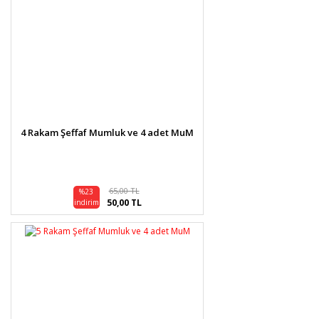
4 Rakam Şeffaf Mumluk ve 4 adet MuM
65,00 TL
%23
50,00 TL
indirim