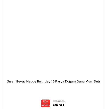
Siyah Beyaz Happy Birthday 15 Parça Doğum Günü Mum Seti
250,00 TL
%20
200,00 TL
indirim