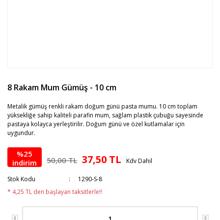
8 Rakam Mum Gümüş - 10 cm
Metalik gümüş renkli rakam doğum günü pasta mumu. 10 cm toplam
yüksekliğe sahip kaliteli parafin mum, sağlam plastik çubuğu sayesinde
pastaya kolayca yerleştirilir. Doğum günü ve özel kutlamalar için
uygundur.
%25
37,50 TL
50,00 TL
Kdv Dahil
indirim
Stok Kodu
1290-S-8
* 4,25 TL den başlayan taksitlerle!!