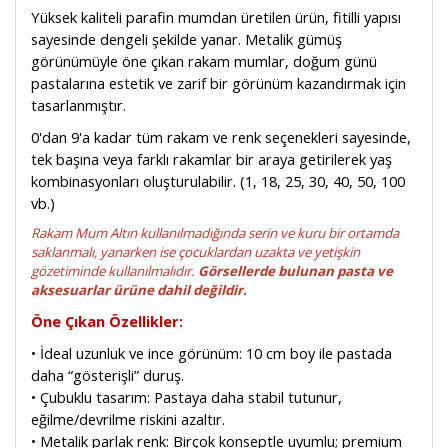
Yüksek kaliteli parafin mumdan üretilen ürün, fitilli yapısı
sayesinde dengeli şekilde yanar. Metalik gümüş
görünümüyle öne çıkan rakam mumlar, doğum günü
pastalarına estetik ve zarif bir görünüm kazandırmak için
tasarlanmıştır.
0'dan 9'a kadar tüm rakam ve renk seçenekleri sayesinde,
tek başına veya farklı rakamlar bir araya getirilerek yaş
kombinasyonları oluşturulabilir. (1, 18, 25, 30, 40, 50, 100
vb.)
Rakam Mum Altın kullanılmadığında serin ve kuru bir ortamda
saklanmalı, yanarken ise çocuklardan uzakta ve yetişkin
gözetiminde kullanılmalıdır.
Görsellerde bulunan pasta ve
aksesuarlar ürüne dahil değildir.
Öne Çıkan Özellikler:
• İdeal uzunluk ve ince görünüm: 10 cm boy ile pastada
daha “gösterişli” duruş.
• Çubuklu tasarım: Pastaya daha stabil tutunur,
eğilme/devrilme riskini azaltır.
• Metalik parlak renk: Birçok konseptle uyumlu; premium