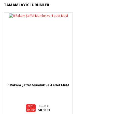
Bu ürünün fiyat bilgisi, resim, ürün açıklamalarında ve
TAMAMLAYICI ÜRÜNLER
diğer konularda yetersiz gördüğünüz noktaları öneri
Bu ürüne ilk yorumu siz yapın!
formunu kullanarak tarafımıza iletebilirsiniz.
Görüş ve önerileriniz için teşekkür ederiz.
Yorum Yaz
Ürün resmi kalitesiz, bozuk veya görüntülenemiyor.
Ürün açıklamasında eksik bilgiler bulunuyor.
Ürün bilgilerinde hatalar bulunuyor.
Ürün fiyatı diğer sitelerden daha pahalı.
Bu ürüne benzer farklı alternatifler olmalı.
0 Rakam Şeffaf Mumluk ve 4 adet MuM
Gönder
65,00 TL
%23
50,00 TL
indirim