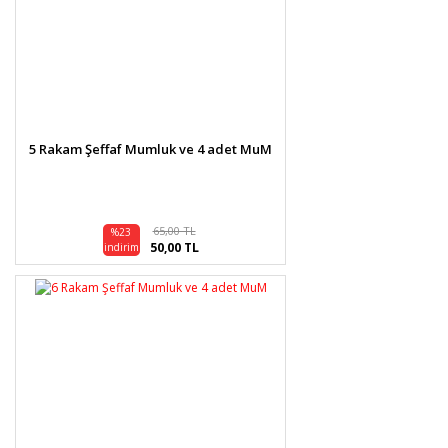
5 Rakam Şeffaf Mumluk ve 4 adet MuM
65,00 TL
%23
50,00 TL
indirim