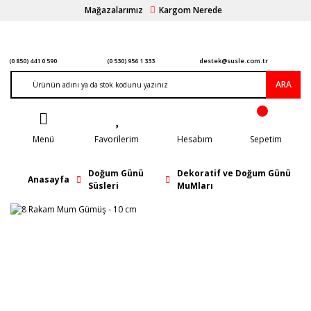
Mağazalarımız
Kargom Nerede
(0 850) 441 0 590
(0 530) 956 1 333
destek@susle.com.tr
ARA
Menü
Favorilerim
Hesabım
Sepetim
Doğum Günü
Dekoratif ve Doğum Günü
Anasayfa
Süsleri
MuMları