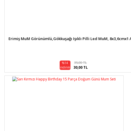
Erimiş MuM Görünümlü,Gökkuşağı Işıklı Pilli Led MuM, 8x3,6cmx1 
35,00 TL
%14
30,00 TL
indirim