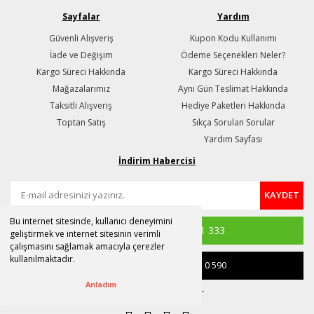
Sayfalar
Yardım
Güvenli Alışveriş
Kupon Kodu Kullanımı
İade ve Değişim
Ödeme Seçenekleri Neler?
Kargo Süreci Hakkında
Kargo Süreci Hakkında
Mağazalarımız
Aynı Gün Teslimat Hakkında
Taksitli Alışveriş
Hediye Paketleri Hakkında
Toptan Satış
Sıkça Sorulan Sorular
Yardım Sayfası
İndirim Habercisi
KAYDET
Bu internet sitesinde, kullanıcı deneyimini
Whatsapp
(0 530) 956 1 333
geliştirmek ve internet sitesinin verimli
çalışmasını sağlamak amacıyla çerezler
kullanılmaktadır.
Satış & Destek
(0 850) 441 0 590
Anladım
destek@susle.com.tr