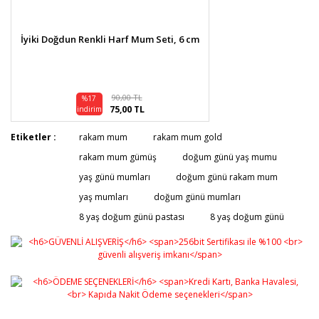
İyiki Doğdun Renkli Harf Mum Seti, 6 cm
90,00 TL
%17
75,00 TL
indirim
Etiketler :
rakam mum
rakam mum gold
rakam mum gümüş
doğum günü yaş mumu
yaş günü mumları
doğum günü rakam mum
yaş mumları
doğum günü mumları
8 yaş doğum günü pastası
8 yaş doğum günü