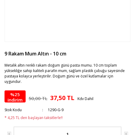
9 Rakam Mum Altın - 10 cm
Metalik altın renkli rakam doğum günü pasta mumu. 10 cm toplam
yüksekliğe sahip kaliteli parafin mum, sağlam plastik çubuğu sayesinde
pastaya kolayca yerleştirilir. Doğum günü ve özel kutlamalar için
uygundur.
%25
37,50 TL
50,00 TL
Kdv Dahil
indirim
Stok Kodu
1290-G-9
* 4,25 TL den başlayan taksitlerle!!