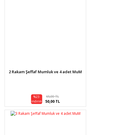
2 Rakam Şeffaf Mumluk ve 4 adet MuM
65,00 TL
%23
50,00 TL
indirim