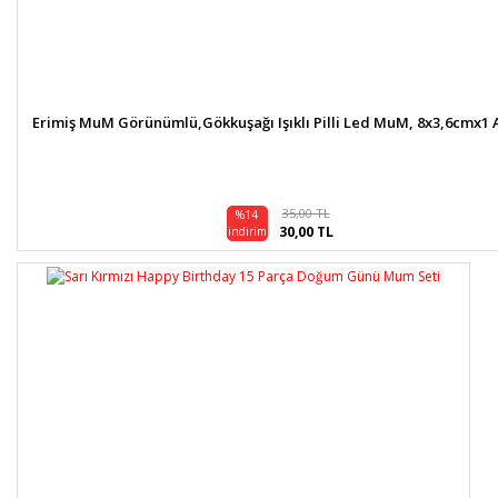
Erimiş MuM Görünümlü,Gökkuşağı Işıklı Pilli Led MuM, 8x3,6cmx1 
35,00 TL
%14
30,00 TL
indirim