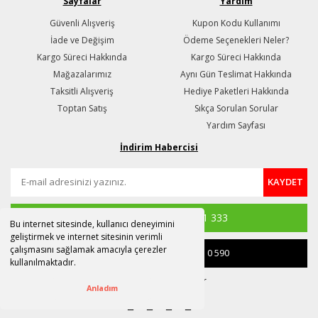
Sayfalar
Yardım
Güvenli Alışveriş
Kupon Kodu Kullanımı
İade ve Değişim
Ödeme Seçenekleri Neler?
Kargo Süreci Hakkında
Kargo Süreci Hakkında
Mağazalarımız
Aynı Gün Teslimat Hakkında
Taksitli Alışveriş
Hediye Paketleri Hakkında
Toptan Satış
Sıkça Sorulan Sorular
Yardım Sayfası
İndirim Habercisi
KAYDET
Whatsapp
(0 530) 956 1 333
Bu internet sitesinde, kullanıcı deneyimini
geliştirmek ve internet sitesinin verimli
çalışmasını sağlamak amacıyla çerezler
Satış & Destek
(0 850) 441 0 590
kullanılmaktadır.
destek@susle.com.tr
Anladım