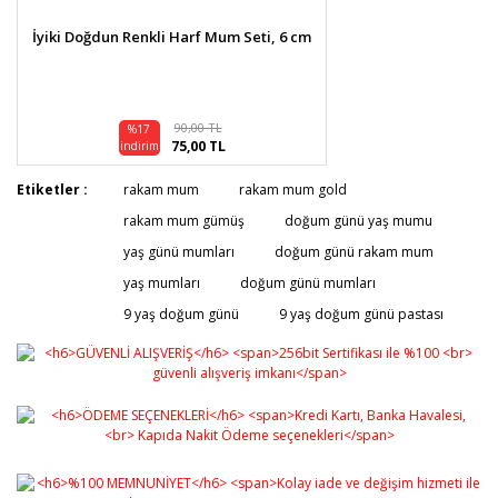
İyiki Doğdun Renkli Harf Mum Seti, 6 cm
90,00 TL
%17
75,00 TL
indirim
Etiketler :
rakam mum
rakam mum gold
rakam mum gümüş
doğum günü yaş mumu
yaş günü mumları
doğum günü rakam mum
yaş mumları
doğum günü mumları
9 yaş doğum günü
9 yaş doğum günü pastası