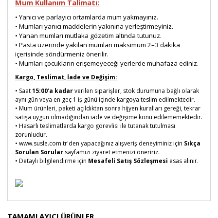
Mum Kullanım Talimatı:
• Yanıcı ve parlayıcı ortamlarda mum yakmayınız.
• Mumları yanıcı maddelerin yakınına yerleştirmeyiniz.
• Yanan mumları mutlaka gözetim altında tutunuz.
• Pasta üzerinde yakılan mumları maksimum 2–3 dakika
içerisinde söndürmeniz önerilir.
• Mumları çocukların erişemeyeceği yerlerde muhafaza ediniz.
Kargo, Teslimat, İade ve Değişim:
• Saat
15:00’a kadar
verilen siparişler, stok durumuna bağlı olarak
aynı gün veya en geç 1 iş günü içinde kargoya teslim edilmektedir.
• Mum ürünleri, paketi açıldıktan sonra hijyen kuralları gereği, tekrar
satışa uygun olmadığından iade ve değişime konu edilememektedir.
• Hasarlı teslimatlarda kargo görevlisi ile tutanak tutulması
zorunludur.
• www.susle.com.tr'den yapacağınız alışveriş deneyiminiz için
Sıkça
Sorulan Sorular
sayfamızı ziyaret etmenizi öneririz.
• Detaylı bilgilendirme için
Mesafeli Satış Sözleşmesi
esas alınır.
Bu ürünün fiyat bilgisi, resim, ürün açıklamalarında ve
TAMAMLAYICI ÜRÜNLER