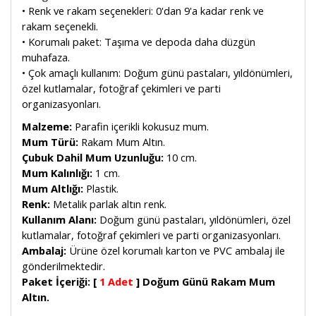
• Renk ve rakam seçenekleri: 0'dan 9'a kadar renk ve
rakam seçenekli.
• Korumalı paket: Taşıma ve depoda daha düzgün
muhafaza.
• Çok amaçlı kullanım: Doğum günü pastaları, yıldönümleri,
özel kutlamalar, fotoğraf çekimleri ve parti
organizasyonları.
Malzeme:
Parafin içerikli kokusuz mum.
Mum Türü:
Rakam Mum Altın.
Çubuk Dahil Mum Uzunluğu:
10 cm.
Mum Kalınlığı:
1 cm.
Mum Altlığı:
Plastik.
Renk:
Metalik parlak altın renk.
Kullanım Alanı:
Doğum günü pastaları, yıldönümleri, özel
kutlamalar, fotoğraf çekimleri ve parti organizasyonları.
Ambalaj:
Ürüne özel korumalı karton ve PVC ambalaj ile
gönderilmektedir.
Paket İçeriği:
[
1 Adet
]
Doğum Günü Rakam Mum
Altın.