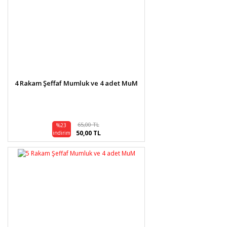
4 Rakam Şeffaf Mumluk ve 4 adet MuM
65,00 TL
%23
50,00 TL
indirim