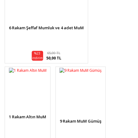
6 Rakam Şeffaf Mumluk ve 4 adet MuM
65,00 TL
%23
50,00 TL
indirim
1 Rakam Altın MuM
9 Rakam MuM Gümüş