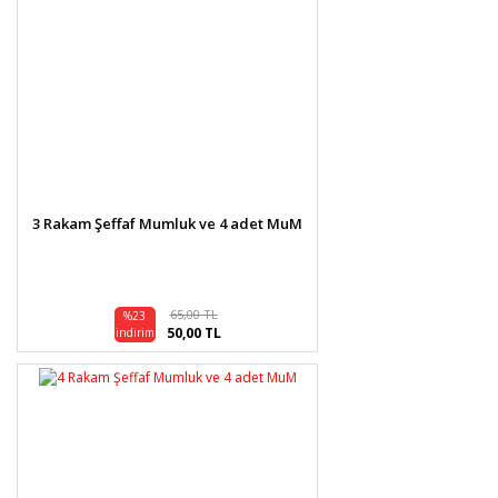
3 Rakam Şeffaf Mumluk ve 4 adet MuM
65,00 TL
%23
50,00 TL
indirim