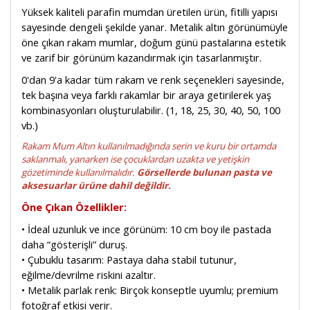
Yüksek kaliteli parafin mumdan üretilen ürün, fitilli yapısı
sayesinde dengeli şekilde yanar. Metalik altın görünümüyle
öne çıkan rakam mumlar, doğum günü pastalarına estetik
ve zarif bir görünüm kazandırmak için tasarlanmıştır.
0'dan 9'a kadar tüm rakam ve renk seçenekleri sayesinde,
tek başına veya farklı rakamlar bir araya getirilerek yaş
kombinasyonları oluşturulabilir. (1, 18, 25, 30, 40, 50, 100
vb.)
Rakam Mum Altın kullanılmadığında serin ve kuru bir ortamda
saklanmalı, yanarken ise çocuklardan uzakta ve yetişkin
gözetiminde kullanılmalıdır.
Görsellerde bulunan pasta ve
aksesuarlar ürüne dahil değildir.
Öne Çıkan Özellikler:
• İdeal uzunluk ve ince görünüm: 10 cm boy ile pastada
daha “gösterişli” duruş.
• Çubuklu tasarım: Pastaya daha stabil tutunur,
eğilme/devrilme riskini azaltır.
• Metalik parlak renk: Birçok konseptle uyumlu; premium
fotoğraf etkisi verir.