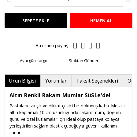
SEPETE EKLE
HEMEN AL
Bu ürünü paylaş
Aynı gün kargo
Stoktan Gönderi
Ürün Bilgisi
Yorumlar
Taksit Seçenekleri
Öner
Altın Renkli Rakam Mumlar SüSLe'de!
Pastalarınıza şık ve dikkat çekici bir dokunuş katın. Metalik
altın kaplamalı 10 cm uzunluğunda rakam mum, doğum
günü ve özel kutlamalar için ideal olup pastaya kolayca
yerleştirilen sağlam plastik çubuğuyla güvenli kullanım
sunar.