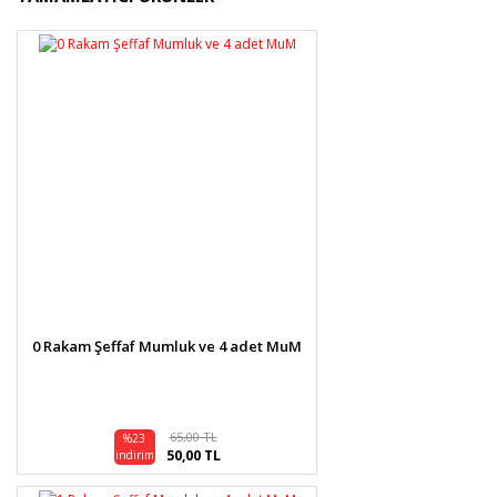
diğer konularda yetersiz gördüğünüz noktaları öneri
Bu ürüne ilk yorumu siz yapın!
formunu kullanarak tarafımıza iletebilirsiniz.
Görüş ve önerileriniz için teşekkür ederiz.
Yorum Yaz
Ürün resmi kalitesiz, bozuk veya görüntülenemiyor.
Ürün açıklamasında eksik bilgiler bulunuyor.
Ürün bilgilerinde hatalar bulunuyor.
Ürün fiyatı diğer sitelerden daha pahalı.
Bu ürüne benzer farklı alternatifler olmalı.
0 Rakam Şeffaf Mumluk ve 4 adet MuM
Gönder
65,00 TL
%23
50,00 TL
indirim