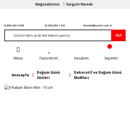
Mağazalarımız
Kargom Nerede
(0 850) 441 0 590
(0 530) 956 1 333
destek@susle.com.tr
ARA
Menü
Favorilerim
Hesabım
Sepetim
Doğum Günü
Dekoratif ve Doğum Günü
Anasayfa
Süsleri
MuMları