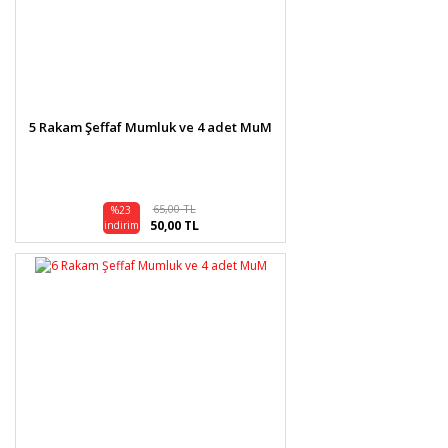
5 Rakam Şeffaf Mumluk ve 4 adet MuM
65,00 TL
%23
50,00 TL
indirim