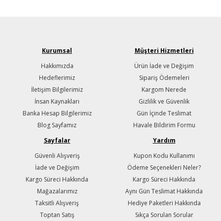
Kurumsal
Müşteri Hizmetleri
Hakkımızda
Ürün İade ve Değişim
Hedeflerimiz
Sipariş Ödemeleri
İletişim Bilgilerimiz
Kargom Nerede
İnsan Kaynakları
Gizlilik ve Güvenlik
Banka Hesap Bilgilerimiz
Gün İçinde Teslimat
Blog Sayfamız
Havale Bildirim Formu
Sayfalar
Yardım
Güvenli Alışveriş
Kupon Kodu Kullanımı
İade ve Değişim
Ödeme Seçenekleri Neler?
Kargo Süreci Hakkında
Kargo Süreci Hakkında
Mağazalarımız
Aynı Gün Teslimat Hakkında
Taksitli Alışveriş
Hediye Paketleri Hakkında
Toptan Satış
Sıkça Sorulan Sorular