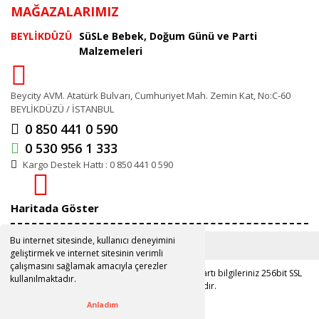
MAĞAZALARIMIZ
BEYLİKDÜZÜ
SüSLe Bebek, Doğum Günü ve Parti
Malzemeleri
Beycity AVM. Atatürk Bulvarı, Cumhuriyet Mah. Zemin Kat, No:C-60
BEYLİKDÜZÜ / İSTANBUL
0 850 441 0 590
0 530 956 1 333
Kargo Destek Hattı : 0 850 441 0 590
Haritada Göster
Bu internet sitesinde, kullanıcı deneyimini
geliştirmek ve internet sitesinin verimli
çalışmasını sağlamak amacıyla çerezler
Copyright 2019 ©
www.susle.com.tr
Kredi kartı bilgileriniz 256bit SSL
kullanılmaktadır.
sertifikası ile korunmaktadır.
Anladım