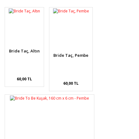
diğer konularda yetersiz gördüğünüz noktaları öneri
Bu ürüne ilk yorumu siz yapın!
formunu kullanarak tarafımıza iletebilirsiniz.
Görüş ve önerileriniz için teşekkür ederiz.
Yorum Yaz
Ürün resmi kalitesiz, bozuk veya görüntülenemiyor.
Ürün açıklamasında eksik bilgiler bulunuyor.
Ürün bilgilerinde hatalar bulunuyor.
Bride Taç, Altın
Ürün fiyatı diğer sitelerden daha pahalı.
Bride Taç, Pembe
Bu ürüne benzer farklı alternatifler olmalı.
60,00 TL
60,00 TL
Gönder