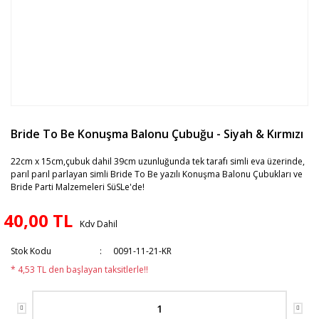
Bride To Be Konuşma Balonu Çubuğu - Siyah & Kırmızı
22cm x 15cm,çubuk dahil 39cm uzunluğunda tek tarafı simli eva üzerinde,
parıl parıl parlayan simli Bride To Be yazılı Konuşma Balonu Çubukları ve
Bride Parti Malzemeleri SüSLe'de!
40,00 TL
Kdv Dahil
Stok Kodu
0091-11-21-KR
* 4,53 TL den başlayan taksitlerle!!