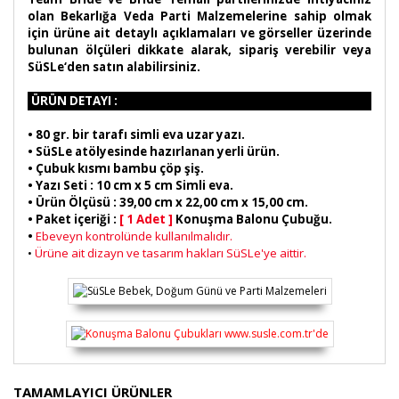
olan Bekarlığa Veda Parti Malzemelerine sahip olmak
için ürüne ait detaylı açıklamaları ve görseller üzerinde
bulunan ölçüleri dikkate alarak, sipariş verebilir veya
SüSLe‘den satın alabilirsiniz.
ÜRÜN DETAYI :
•
80 gr. bir tarafı simli eva uzar yazı.
• SüSLe atölyesinde hazırlanan yerli ürün.
• Çubuk kısmı bambu çöp şiş.
• Yazı Seti : 10 cm x 5 cm Simli eva.
• Ürün Ölçüsü : 39,00 cm x 22,00 cm x 15,00 cm.
• Paket içeriği :
[ 1 Adet ]
Konuşma Balonu Çubuğu.
•
Ebeveyn kontrolünde kullanılmalıdır.
Ürüne ait dizayn ve tasarım hakları SüSLe'ye aittir.
•
Bu ürünün fiyat bilgisi, resim, ürün açıklamalarında ve
TAMAMLAYICI ÜRÜNLER