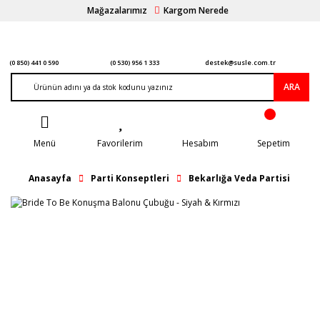
Mağazalarımız
Kargom Nerede
(0 850) 441 0 590
(0 530) 956 1 333
destek@susle.com.tr
ARA
Menü
Favorilerim
Hesabım
Sepetim
Anasayfa
Parti Konseptleri
Bekarlığa Veda Partisi