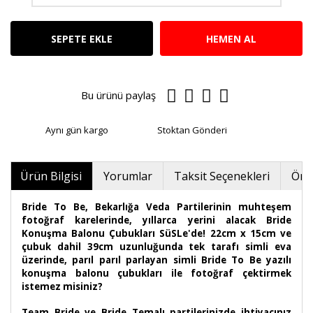
SEPETE EKLE
HEMEN AL
Bu ürünü paylaş
Aynı gün kargo
Stoktan Gönderi
Ürün Bilgisi
Yorumlar
Taksit Seçenekleri
Öner
Bride To Be, Bekarlığa Veda Partilerinin muhteşem
fotoğraf karelerinde, yıllarca yerini alacak Bride
Konuşma Balonu Çubukları SüSLe'de! 22cm x 15cm ve
çubuk dahil 39cm uzunluğunda tek tarafı simli eva
üzerinde, parıl parıl parlayan simli Bride To Be yazılı
konuşma balonu çubukları ile fotoğraf çektirmek
istemez misiniz?
Team Bride ve Bride Temalı partilerinizde ihtiyacınız