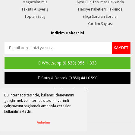
Mağazalarımız
Aynı Gün Teslimat Hakkında
Taksitli Alışveriş
Hediye Paketleri Hakkında
Toptan Satış
Sıkça Sorulan Sorular
Yardım Sayfası
İndirim Habercisi
KAYDET
Whatsapp
(0 530) 956 1 333
Satış & Destek
(0 850) 441 0 590
destek@susle.com.tr
Bu internet sitesinde, kullanıcı deneyimini
geliştirmek ve internet sitesinin verimli
çalışmasını sağlamak amacıyla çerezler
kullanılmaktadır.
Anladım