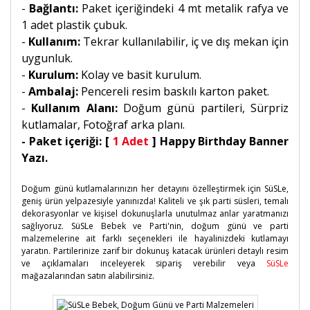
-
Bağlantı:
Paket içeriğindeki 4 mt metalik rafya ve
1 adet plastik çubuk.
-
Kullanım:
Tekrar kullanılabilir, iç ve dış mekan için
uygunluk.
-
Kurulum:
Kolay ve basit kurulum.
-
Ambalaj:
Pencereli resim baskılı karton paket.
-
Kullanım Alanı:
Doğum günü partileri, Sürpriz
kutlamalar, Fotoğraf arka planı.
- Paket içeriği: [
1 Adet
] Happy Birthday Banner
Yazı.
Doğum günü kutlamalarınızın her detayını özelleştirmek için SüSLe,
geniş ürün yelpazesiyle yanınızda! Kaliteli ve şık parti süsleri, temalı
dekorasyonlar ve kişisel dokunuşlarla unutulmaz anlar yaratmanızı
sağlıyoruz. SüSLe Bebek ve Parti'nin, doğum günü ve parti
malzemelerine ait farklı seçenekleri ile hayalinizdeki kutlamayı
yaratın. Partilerinize zarif bir dokunuş katacak ürünleri
detaylı resim
ve açıklamaları inceleyerek sipariş verebilir veya
SüSLe
mağazalarından satın alabilirsiniz.