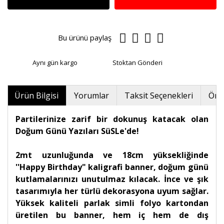
Bu ürünü paylaş
Aynı gün kargo
Stoktan Gönderi
Ürün Bilgisi
Yorumlar
Taksit Seçenekleri
Öner
Partilerinize zarif bir dokunuş katacak olan
Doğum Günü Yazıları SüSLe'de!
2mt uzunluğunda ve 18cm yüksekliğinde
''Happy Birthday" kaligrafi banner, doğum günü
kutlamalarınızı unutulmaz kılacak. İnce ve şık
tasarımıyla her türlü dekorasyona uyum sağlar.
Yüksek kaliteli parlak simli folyo kartondan
üretilen bu banner, hem iç hem de dış