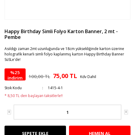
Happy Birthday Simli Folyo Karton Banner, 2 mt -
Pembe
Asıldığı zaman 2mt uzunluğunda ve 18cm yüksekliğinde karton üzerine
holografik kenarlı simli folyo kaplanmış karton Happy Birthday Banner
SüSLe'de!
%25
75,00 TL
100,00 TL
Kdv Dahil
indirim
Stok Kodu
1415-4-1
* 8,50 TL den başlayan taksitlerle!!
SEPETE EKLE
HEMEN AL