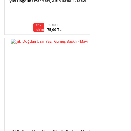
İyiki Doğdun Uzar Yazı, Altın Baskılı - Mavi
90,00 TL
%17
75,00 TL
indirim