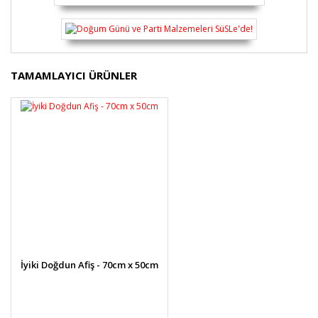
Bu ürünün fiyat bilgisi, resim, ürün açıklamalarında ve
TAMAMLAYICI ÜRÜNLER
diğer konularda yetersiz gördüğünüz noktaları öneri
Bu ürüne ilk yorumu siz yapın!
formunu kullanarak tarafımıza iletebilirsiniz.
Görüş ve önerileriniz için teşekkür ederiz.
Yorum Yaz
Ürün resmi kalitesiz, bozuk veya görüntülenemiyor.
Ürün açıklamasında eksik bilgiler bulunuyor.
Ürün bilgilerinde hatalar bulunuyor.
Ürün fiyatı diğer sitelerden daha pahalı.
Bu ürüne benzer farklı alternatifler olmalı.
İyiki Doğdun Afiş - 70cm x 50cm