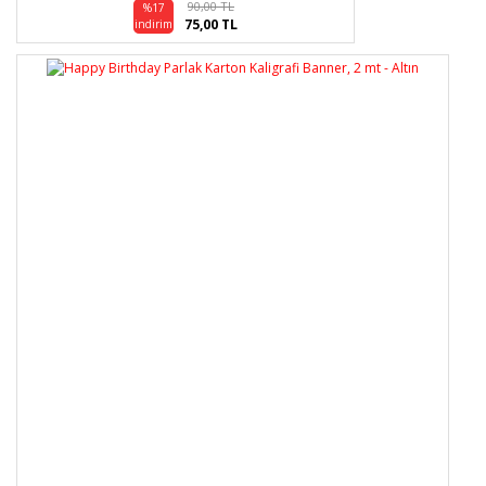
90,00 TL
%17
75,00 TL
indirim