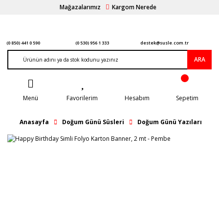
Mağazalarımız
Kargom Nerede
(0 850) 441 0 590
(0 530) 956 1 333
destek@susle.com.tr
ARA
Menü
Favorilerim
Hesabım
Sepetim
Anasayfa
Doğum Günü Süsleri
Doğum Günü Yazıları