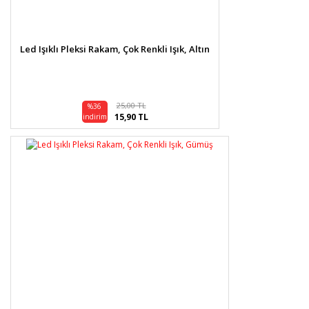
Gönder
Led Işıklı Pleksi Rakam, Çok Renkli Işık, Altın
25,00 TL
%36
15,90 TL
indirim