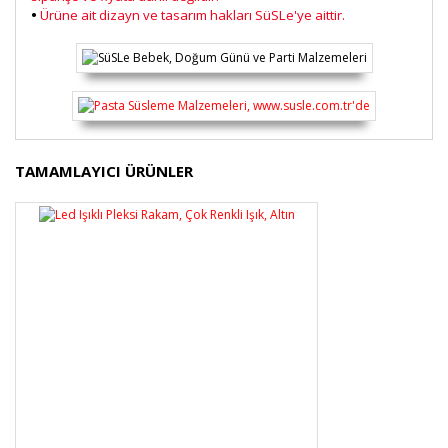
•
Ürüne ait dizayn ve tasarım hakları SüSLe'ye aittir.
Bu ürünün fiyat bilgisi, resim, ürün açıklamalarında ve
TAMAMLAYICI ÜRÜNLER
diğer konularda yetersiz gördüğünüz noktaları öneri
Bu ürüne ilk yorumu siz yapın!
formunu kullanarak tarafımıza iletebilirsiniz.
Görüş ve önerileriniz için teşekkür ederiz.
Yorum Yaz
Ürün resmi kalitesiz, bozuk veya görüntülenemiyor.
Ürün açıklamasında eksik bilgiler bulunuyor.
Ürün bilgilerinde hatalar bulunuyor.
Ürün fiyatı diğer sitelerden daha pahalı.
Bu ürüne benzer farklı alternatifler olmalı.