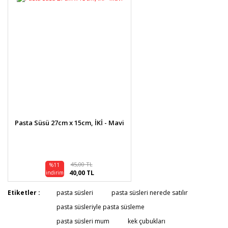
Pasta Süsü 27cm x 15cm, İKİ - Mavi
45,00 TL
%11
40,00 TL
indirim
Etiketler :
pasta süsleri
pasta süsleri nerede satılır
pasta süsleriyle pasta süsleme
pasta süsleri mum
kek çubukları