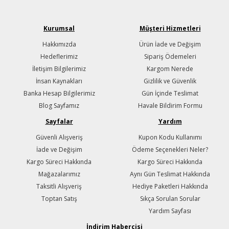
Kurumsal
Müşteri Hizmetleri
Hakkımızda
Ürün İade ve Değişim
Hedeflerimiz
Sipariş Ödemeleri
İletişim Bilgilerimiz
Kargom Nerede
İnsan Kaynakları
Gizlilik ve Güvenlik
Banka Hesap Bilgilerimiz
Gün İçinde Teslimat
Blog Sayfamız
Havale Bildirim Formu
Sayfalar
Yardım
Güvenli Alışveriş
Kupon Kodu Kullanımı
İade ve Değişim
Ödeme Seçenekleri Neler?
Kargo Süreci Hakkında
Kargo Süreci Hakkında
Mağazalarımız
Aynı Gün Teslimat Hakkında
Taksitli Alışveriş
Hediye Paketleri Hakkında
Toptan Satış
Sıkça Sorulan Sorular
Yardım Sayfası
İndirim Habercisi