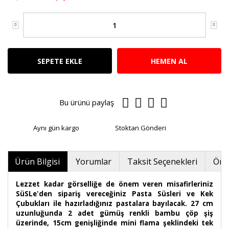
SEPETE EKLE
HEMEN AL
Bu ürünü paylaş
Aynı gün kargo
Stoktan Gönderi
Ürün Bilgisi
Yorumlar
Taksit Seçenekleri
Öner
Lezzet kadar görselliğe de önem veren misafirleriniz
SüSLe'den sipariş vereceğiniz Pasta Süsleri ve Kek
Çubukları ile hazırladığınız pastalara bayılacak. 27 cm
uzunluğunda 2 adet gümüş renkli bambu çöp şiş
üzerinde, 15cm genişliğinde mini flama şeklindeki tek