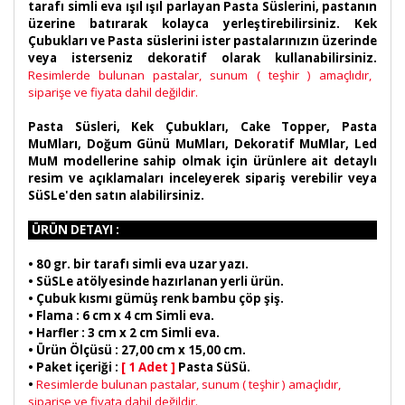
tarafı simli eva ışıl ışıl parlayan Pasta Süslerini, pastanın
üzerine batırarak kolayca yerleştirebilirsiniz. Kek
Çubukları ve Pasta süslerini ister pastalarınızın üzerinde
veya isterseniz dekoratif olarak kullanabilirsiniz.
Resimlerde bulunan pastalar, sunum ( teşhir ) amaçlıdır,
siparişe ve fiyata dahil değildir.
Pasta Süsleri, Kek Çubukları, Cake Topper, Pasta
MuMları, Doğum Günü MuMları, Dekoratif MuMlar, Led
MuM modellerine sahip olmak için ürünlere ait detaylı
resim ve açıklamaları inceleyerek sipariş verebilir veya
SüSLe'den satın alabilirsiniz.
ÜRÜN DETAYI :
•
80 gr. bir tarafı simli eva uzar yazı.
• SüSLe atölyesinde hazırlanan yerli ürün.
• Çubuk kısmı gümüş renk bambu çöp şiş.
• Flama : 6 cm x 4 cm Simli eva.
• Harfler : 3 cm x 2 cm Simli eva.
• Ürün Ölçüsü : 27,00 cm x 15,00 cm.
• Paket içeriği :
[ 1 Adet ]
Pasta SüSü.
•
Resimlerde bulunan pastalar, sunum ( teşhir ) amaçlıdır,
siparişe ve fiyata dahil değildir.