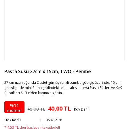
Pasta Süsü 27cm x 15cm, TWO - Pembe
27 cm uzunluğunda 2 adet gümüş renkli bambu çöp şiş üzerinde, 15 cm
genişliğinde mini flama şeklindeki tek tarafı simli eva Pasta Süsleri ve KeK
Çubukları SüSLe'den kapınıza gelsin.
%11
40,00 TL
45,00 TL
Kdv Dahil
indirim
Stok Kodu
0597-2-2P
* 4,53 TL den başlayan taksitlerle!!