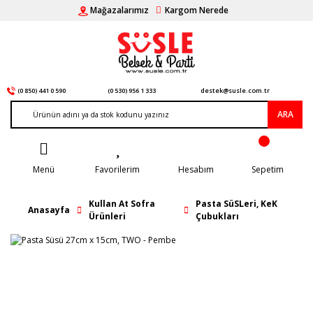
Mağazalarımız
Kargom Nerede
(0 850) 441 0 590
(0 530) 956 1 333
destek@susle.com.tr
ARA
Menü
Favorilerim
Hesabım
Sepetim
Kullan At Sofra
Pasta SüSLeri, KeK
Anasayfa
Ürünleri
Çubukları