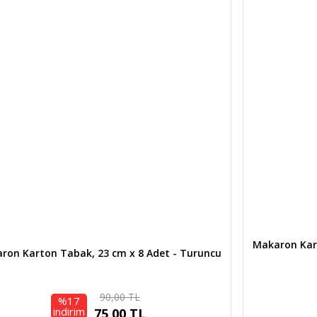
Makaron Kar
ron Karton Tabak, 23 cm x 8 Adet - Turuncu
90,00 TL
%17
indirim
75,00 TL