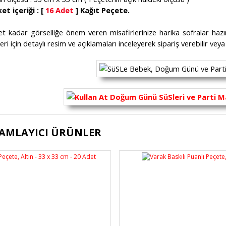
et içeriği : [
16 Adet
] Kağıt Peçete.
et kadar görselliğe önem veren misafirlerinize harika sofralar haz
eri için detaylı resim ve açıklamaları inceleyerek sipariş verebilir vey
ürünün fiyat bilgisi, resim, ürün açıklamalarında ve diğer konularda yete
AMLAYICI ÜRÜNLER
lanarak tarafımıza iletebilirsiniz.
Bu ürüne ilk yorumu siz yapı
üş ve önerileriniz için teşekkür ederiz.
Ürün resmi kalitesiz, bozuk veya görüntülenemiyor.
Yorum Yaz
Ürün açıklamasında eksik bilgiler bulunuyor.
Ürün bilgilerinde hatalar bulunuyor.
Ürün fiyatı diğer sitelerden daha pahalı.