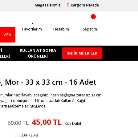
Mağazalarımız
Kargom Nerede
Favorilerim
Hesabım
Sepetim
ARA
I
KULLAN AT SOFRA
İNDİRİMDEKİLER
LERI
ÜRÜNLERI
, Mor - 33 x 33 cm - 16 Adet
umlar hazırlayabileceğiniz, insan sağlığına zararsız 33 cm
a geri dönüşümlü, 16 adet baskılı Kullan At Kağıt
Parti Malzemeleri SüSLe'de!
45,00 TL
60,00 TL
Kdv Dahil
0091-30-8