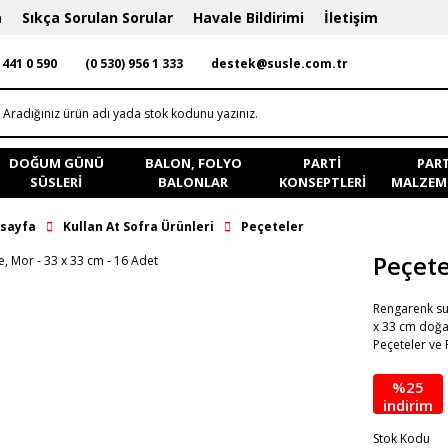
a
Sıkça Sorulan Sorular
Havale Bildirimi
İletişim
 441 0 590
(0 530) 956 1 333
destek@susle.com.tr
DOĞUM GÜNÜ
BALON, FOLYO
PARTI
PART
SÜSLERI
BALONLAR
KONSEPTLERI
MALZEME
sayfa
Kullan At Sofra Ürünleri
Peçeteler
Peçete
Rengarenk sun
x 33 cm doğay
Peçeteler ve 
%25
indirim
Stok Kodu