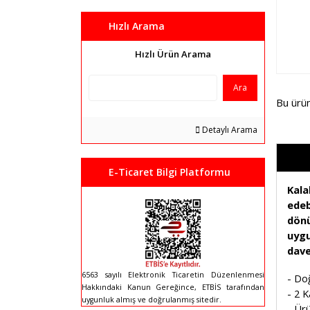
Hızlı Arama
Hızlı Ürün Arama
Ara
Bu ürü
Detaylı Arama
E-Ticaret Bilgi Platformu
Kal
edeb
dönü
uygu
dave
6563 sayılı Elektronik Ticaretin Düzenlenmesi
- Doğ
Hakkındaki Kanun Gereğince, ETBİS tarafından
- 2 K
uygunluk almış ve doğrulanmış sitedir.
- Ürü