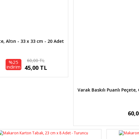
Bu ürüne benzer farklı alternatifler olmalı.
e, Altın - 33 x 33 cm - 20 Adet
Gönder
60,00 TL
%25
indirim
45,00 TL
Varak Baskılı Puanlı Peçete,
60,