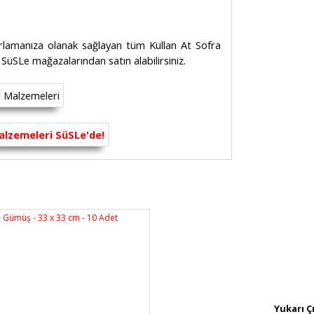
ırlamanıza olanak sağlayan tüm Kullan At Sofra
a SüSLe mağazalarından satın alabilirsiniz.
rsiz gördüğünüz noktaları öneri formunu
n!
Yukarı Ç