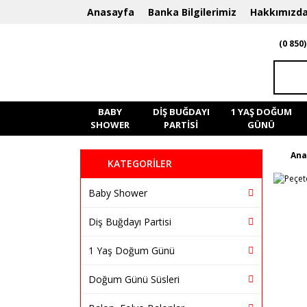
Anasayfa
Banka Bilgilerimiz
Hakkımızd
(0 850)
BABY
DIŞ BUĞDAYI
1 YAŞ DOĞUM
SHOWER
PARTISI
GÜNÜ
Ana
KATEGORİLER
Baby Shower
Diş Buğdayı Partisi
1 Yaş Doğum Günü
Doğum Günü Süsleri