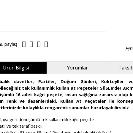
nü paylaş
Ayn
Ürün Bilgisi
Yorumlar
Taksit
abalık davetler, Partiler, Doğum Günleri, Kokteyller v
ileceğiniz tek kullanımlık kullan at Peçeteler SüSLe'de! 33cm
şümlü 16 adet kağıt peçete, insan sağlığına zararsız olup
n renk ve desenlerdeki, Kullan At Peçeteler ile konsept
tlerinizde kolaylıkla rengarenk sunumlar hazırlayabilirsiniz.
aya geri dönüşümlü tek kullanımlık kağıt peçete.
atlı ve tek taraf baskılı.
n ölçüsü : 33 cm x 33 cm ( Peçetenin açık haldeki ölçüsü )