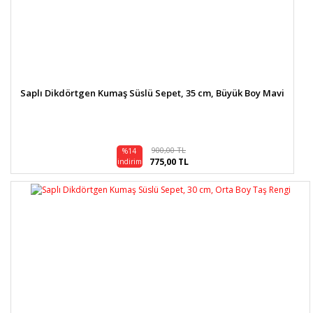
Saplı Dikdörtgen Kumaş Süslü Sepet, 35 cm, Büyük Boy Mavi
900,00 TL
%14
775,00 TL
indirim