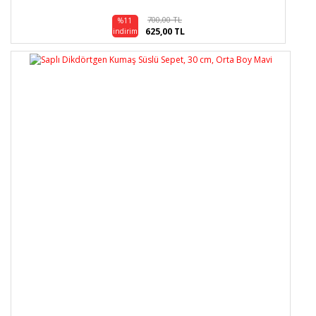
700,00 TL
%11
625,00 TL
indirim