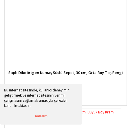
Saplı Dikdörtgen Kumaş Süslü Sepet, 30 cm, Orta Boy Taş Rengi
Bu internet sitesinde, kullanıcı deneyimini
geliştirmek ve internet sitesinin verimli
700,00 TL
%11
çalışmasını sağlamak amacıyla çerezler
625,00 TL
indirim
kullanılmaktadır.
Anladım