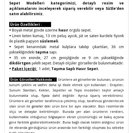
Sepet Modelleri kategorimizi, detaylı resim ve
açıklamalarını inceleyerek sipariş verebilir veya SüSle'den
satın alabilirsiniz.
Ürün Özellikleri :
•
Boyalı metal gövde üzerine
hasır
örgülü sepet.
•
Linen keten kumaş, 13 cm peluş ayıcık, jüt ve saten kurdele fiyonk
ile plastik papyon
süslemeli
.
•
Sepet kenarındaki metal kulplara takılıp çıkartılan, 36 cm
yüksekliğindeki
taşıma
sapı.
•
35 cm eninde, 27 cm genişliğinde ve 9 cm yüksekliğinde
dikdörtgen
şekilli sepet. Detaylı ölçüler görsellerde bulunmaktadır.
•
Paket İçeriği:
1 adet,
Taşıma Saplı Hasır Sepet.
Ürün Görselleri Hakkında :
Ürünlere ait görsellerde bulunan, ürünün
sunum şeklini ve vasfını daha iyi ifade etmek için kullanılan ; Drajeler,
Sunum Stantları, Kekler, Sepetler ve Tepsi modelleri teşhir amaçlı
bulunmakta olup, fiyata dahil değildir. Ayrıca sipariş verebilirsiniz.
Ürünlere ait görseller tarafımızca çekilmiş olup, tarafınıza gönderilecek
olan ürün ile
görseller deki
ürün bire bir aynı olacaktır. Bazı resimlerde
ölçü ve detaylar belirtilmiştir. Burada yer alan ürünlerin renkleri,
kullanmakta olduğunuz bilgisayarın ekran çözünürlüğü ve bakış açısına
göre farklılık gösterebilmektedir. Buna bağlı olarak teslim aldığınız ürün
ile ekranda gördüğünüz ürün arasında ton farklılığı oluşması bu sebebe