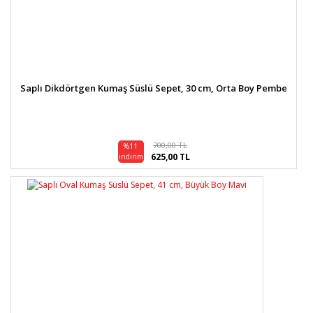
Saplı Dikdörtgen Kumaş Süslü Sepet, 30 cm, Orta Boy Pembe
700,00 TL
%11
625,00 TL
indirim