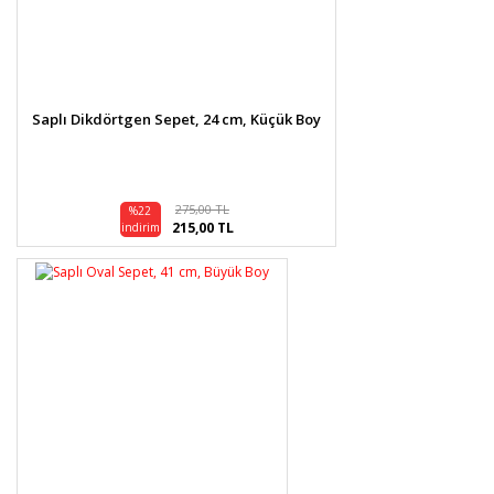
Saplı Dikdörtgen Sepet, 24 cm, Küçük Boy
275,00 TL
%22
215,00 TL
indirim