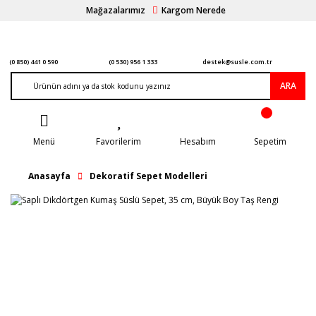
Mağazalarımız
Kargom Nerede
(0 850) 441 0 590
(0 530) 956 1 333
destek@susle.com.tr
ARA
Menü
Favorilerim
Hesabım
Sepetim
Anasayfa
Dekoratif Sepet Modelleri