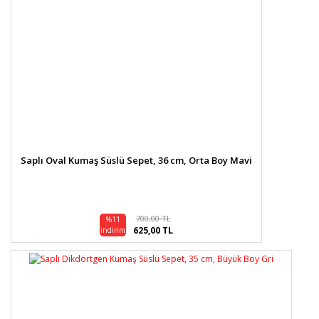
Saplı Oval Kumaş Süslü Sepet, 36 cm, Orta Boy Mavi
700,00 TL
%11
625,00 TL
indirim