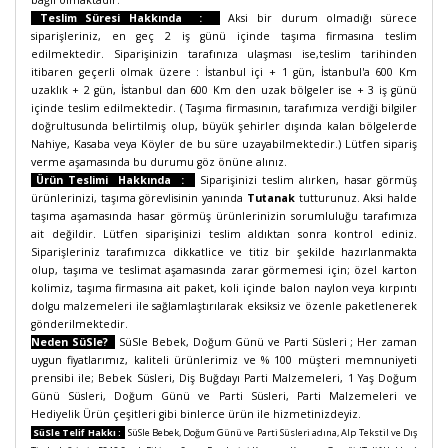
bağlı olmaktadır.
Teslim Süresi Hakkında :
Aksi bir durum olmadığı sürece
siparişleriniz, en geç 2 iş günü içinde taşıma firmasına teslim
edilmektedir. Siparişinizin tarafınıza ulaşması ise,teslim tarihinden
itibaren geçerli olmak üzere : İstanbul içi + 1 gün, İstanbul'a 600 Km
uzaklık + 2 gün, İstanbul dan 600 Km den uzak bölgeler ise + 3 iş günü
içinde teslim edilmektedir. ( Taşıma firmasının, tarafımıza verdiği bilgiler
doğrultusunda belirtilmiş olup, büyük şehirler dışında kalan bölgelerde
Nahiye, Kasaba veya Köyler de bu süre uzayabilmektedir.) Lütfen sipariş
verme aşamasında bu durumu göz önüne alınız.
Ürün Teslimi Hakkında :
Siparişinizi teslim alırken, hasar görmüş
ürünlerinizi, taşıma görevlisinin yanında
Tutanak
tutturunuz. Aksi halde
taşıma aşamasında hasar görmüş ürünlerinizin sorumluluğu tarafımıza
ait değildir. Lütfen siparişinizi teslim aldıktan sonra kontrol ediniz.
Siparişleriniz tarafımızca dikkatlice ve titiz bir şekilde hazırlanmakta
olup, taşıma ve teslimat aşamasında zarar görmemesi için; özel karton
kolimiz, taşıma firmasına ait paket, koli içinde balon naylon veya kırpıntı
dolgu malzemeleri ile sağlamlaştırılarak eksiksiz ve özenle paketlenerek
gönderilmektedir.
Neden SüSle?
SüSle Bebek, Doğum Günü ve Parti Süsleri ;
Her zaman
uygun fiyatlarımız, kaliteli ürünlerimiz ve % 100 müşteri memnuniyeti
prensibi ile; Bebek Süsleri, Diş Buğdayı Parti Malzemeleri, 1 Yaş Doğum
Günü Süsleri, Doğum Günü ve Parti Süsleri, Parti Malzemeleri ve
Hediyelik Ürün çeşitleri gibi binlerce ürün ile hizmetinizdeyiz.
SüSle Telif Hakkı :
SüSle Bebek, Doğum Günü ve Parti Süsleri adına, Alp Tekstil ve Dış