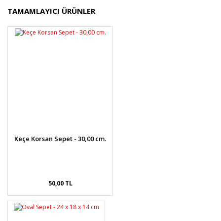
Bu ürünün fiyat bilgisi, resim, ürün açıklamalarında ve
TAMAMLAYICI ÜRÜNLER
diğer konularda yetersiz gördüğünüz noktaları öneri
Bu ürüne ilk yorumu siz yapın!
formunu kullanarak tarafımıza iletebilirsiniz.
Görüş ve önerileriniz için teşekkür ederiz.
Yorum Yaz
Ürün resmi kalitesiz, bozuk veya görüntülenemiyor.
Ürün açıklamasında eksik bilgiler bulunuyor.
Ürün bilgilerinde hatalar bulunuyor.
Ürün fiyatı diğer sitelerden daha pahalı.
Bu ürüne benzer farklı alternatifler olmalı.
Keçe Korsan Sepet - 30,00 cm.
Gönder
50,00 TL