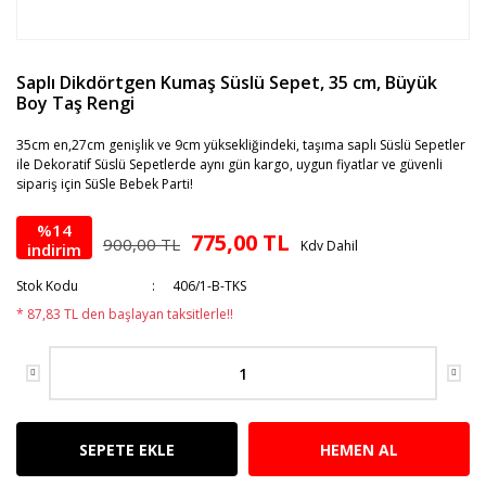
Saplı Dikdörtgen Kumaş Süslü Sepet, 35 cm, Büyük
Boy Taş Rengi
35cm en,27cm genişlik ve 9cm yüksekliğindeki, taşıma saplı Süslü Sepetler
ile Dekoratif Süslü Sepetlerde aynı gün kargo, uygun fiyatlar ve güvenli
sipariş için SüSle Bebek Parti!
%14
775,00 TL
900,00 TL
Kdv Dahil
indirim
Stok Kodu
406/1-B-TKS
* 87,83 TL den başlayan taksitlerle!!
SEPETE EKLE
HEMEN AL