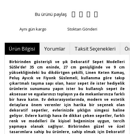
Bu ürünü paylaş
Aynı gün kargo
Stoktan Gönderi
Ürün Bilgisi
Yorumlar
Taksit Seçenekleri
Öner
Birbirinden gösterişli ve şık Dekoratif Sepet Modelleri
SüSle'de! 35 cm eninde, 27 cm genişliğinde ve 9 cm
yüksekliğindeki bu dikdörtgen şekilli, Linen Keten Kumaş,
Peluş Ayıcık ve Fiyonk Süslemeli, kullanıma göre takıp
çıkartmalı taşıma sapı olan, hasır sepet ile ister hediyelik
ürünlerin sunumunu yapın ister bu kullanışlı sepet ile
aksesuar ve eşyalarınızı toplayın ya da mekanlarınıza farklı
bir hava katın. Ev dekorasyonlarında, modern ve estetik
detaylara önem verenler için harika bir seçenek olan
dekoratif sepetler, evlerinizde şıklığın simgesi haline
geliyor. Evlere kattığı hava ile dikkat çeken sepetler, farklı
renk ve modelleri ile kişisel beğeninize uygun, tercih
yapmaya olanak sağlıyor. Birbirinden güzel ve özel
tasarımlara sahip bu ürünlere, sahip olmak için Dekoratif