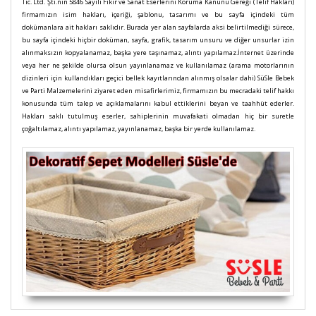
Tic. Ltd. Şti.nin 5846 Sayılı Fikir ve Sanat Eserlerini Koruma Kanunu Gereği (Telif Hakları)
firmamızın isim hakları, içeriği, şablonu, tasarımı ve bu sayfa içindeki tüm
dokümanlara ait hakları saklıdır. Burada yer alan sayfalarda aksi belirtilmediği sürece,
bu sayfa içindeki hiçbir doküman, sayfa, grafik, tasarım unsuru ve diğer unsurlar izin
alınmaksızın kopyalanamaz, başka yere taşınamaz, alıntı yapılamaz.İnternet üzerinde
veya her ne şekilde olursa olsun yayınlanamaz ve kullanılamaz (arama motorlarının
dizinleri için kullandıkları geçici bellek kayıtlarından alınmış olsalar dahi) SüSle Bebek
ve Parti Malzemelerini ziyaret eden misafirlerimiz, firmamızın bu mecradaki telif hakkı
konusunda tüm talep ve açıklamalarını kabul ettiklerini beyan ve taahhüt ederler.
Hakları saklı tutulmuş eserler, sahiplerinin muvafakati olmadan hiç bir suretle
çoğaltılamaz, alıntı yapılamaz, yayınlanamaz, başka bir yerde kullanılamaz.