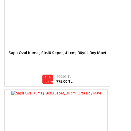
Saplı Oval Kumaş Süslü Sepet, 41 cm, Büyük Boy Mavi
900,00 TL
%14
775,00 TL
indirim