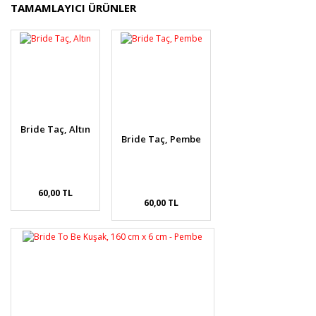
Bu ürünün fiyat bilgisi, resim, ürün açıklamalarında ve
TAMAMLAYICI ÜRÜNLER
diğer konularda yetersiz gördüğünüz noktaları öneri
Bu ürüne ilk yorumu siz yapın!
formunu kullanarak tarafımıza iletebilirsiniz.
Görüş ve önerileriniz için teşekkür ederiz.
Yorum Yaz
Ürün resmi kalitesiz, bozuk veya görüntülenemiyor.
Ürün açıklamasında eksik bilgiler bulunuyor.
Ürün bilgilerinde hatalar bulunuyor.
Bride Taç, Altın
Ürün fiyatı diğer sitelerden daha pahalı.
Bride Taç, Pembe
Bu ürüne benzer farklı alternatifler olmalı.
60,00 TL
60,00 TL
Gönder