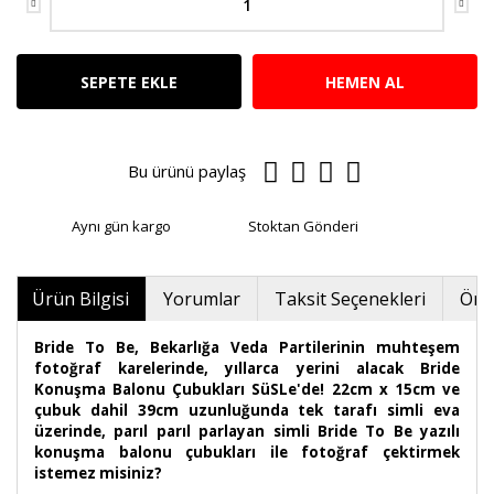
SEPETE EKLE
HEMEN AL
Bu ürünü paylaş
Aynı gün kargo
Stoktan Gönderi
Ürün Bilgisi
Yorumlar
Taksit Seçenekleri
Öner
Bride To Be, Bekarlığa Veda Partilerinin muhteşem
fotoğraf karelerinde, yıllarca yerini alacak Bride
Konuşma Balonu Çubukları SüSLe'de! 22cm x 15cm ve
çubuk dahil 39cm uzunluğunda tek tarafı simli eva
üzerinde, parıl parıl parlayan simli Bride To Be yazılı
konuşma balonu çubukları ile fotoğraf çektirmek
istemez misiniz?