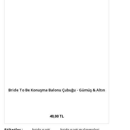
Bride To Be Konuşma Balonu Çubuğu - Gümüş & Altın
40,00 TL
Etiketler :
bride parti
bride parti malzemeleri