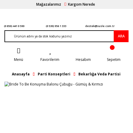
Mağazalarımız
Kargom Nerede
(0 850) 441 0 590
(0 530) 956 1 333
destek@susle.com.tr
ARA
Menü
Favorilerim
Hesabım
Sepetim
Anasayfa
Parti Konseptleri
Bekarlığa Veda Partisi