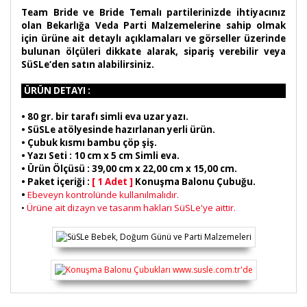
Team Bride ve Bride Temalı partilerinizde ihtiyacınız
olan Bekarlığa Veda Parti Malzemelerine sahip olmak
için ürüne ait detaylı açıklamaları ve görseller üzerinde
bulunan ölçüleri dikkate alarak, sipariş verebilir veya
SüSLe‘den satın alabilirsiniz.
ÜRÜN DETAYI :
•
80 gr. bir tarafı simli eva uzar yazı.
• SüSLe atölyesinde hazırlanan yerli ürün.
• Çubuk kısmı bambu çöp şiş.
• Yazı Seti : 10 cm x 5 cm Simli eva.
• Ürün Ölçüsü : 39,00 cm x 22,00 cm x 15,00 cm.
• Paket içeriği :
[ 1 Adet ]
Konuşma Balonu Çubuğu.
•
Ebeveyn kontrolünde kullanılmalıdır.
Ürüne ait dizayn ve tasarım hakları SüSLe'ye aittir.
•