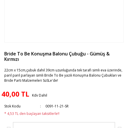
Bride To Be Konuşma Balonu Çubuğu - Gümüş &
Kırmızı
22cm x 15cm,çubuk dahil 39cm uzunluğunda tek tarafı simli eva üzerinde,
parıl parıl parlayan simli Bride To Be yazılı Konuşma Balonu Çubukları ve
Bride Parti Malzemeleri SüSLe'de!
40,00 TL
Kdv Dahil
Stok Kodu
0091-11-21-SR
* 4,53 TL den başlayan taksitlerle!!