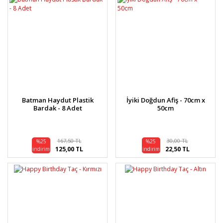
Batman Haydut Plastik
İyiki Doğdun Afiş - 70cm x
Bardak - 8 Adet
50cm
167,50 TL
30,00 TL
%25
%25
125,00 TL
22,50 TL
indirim
indirim