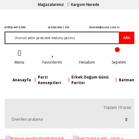
Mağazalarımız
Kargom Nerede
(0 850) 441 0 590
(0 530) 956 1 333
destek@susle.com.tr
ARA
Menü
Favorilerim
Hesabım
Sepetim
Parti
Erkek Doğum Günü
Anasayfa
Batman
Konseptleri
Partisi
Toplam 10 ürün