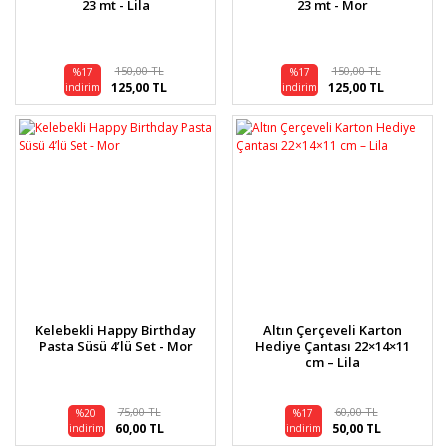
23 mt - Lila
23 mt - Mor
150,00 TL
150,00 TL
%17
%17
125,00 TL
125,00 TL
indirim
indirim
Kelebekli Happy Birthday
Altın Çerçeveli Karton
Pasta Süsü 4’lü Set - Mor
Hediye Çantası 22×14×11
cm – Lila
75,00 TL
60,00 TL
%20
%17
60,00 TL
50,00 TL
indirim
indirim