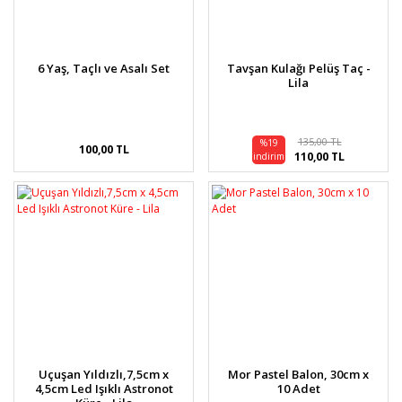
6 Yaş, Taçlı ve Asalı Set
Tavşan Kulağı Pelüş Taç -
Lila
135,00 TL
%19
100,00 TL
110,00 TL
indirim
Uçuşan Yıldızlı,7,5cm x
Mor Pastel Balon, 30cm x
4,5cm Led Işıklı Astronot
10 Adet