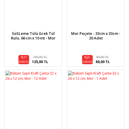
SüSLeme Tülü Grek Tül
Mor Peçete - 33cm x 33cm -
Rulo, 66 cm x 10 mt - Mor
20 Adet
150,00 TL
80,00 TL
%17
%25
125,00 TL
60,00 TL
indirim
indirim