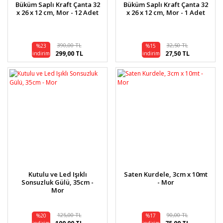
Büküm Saplı Kraft Çanta 32
Büküm Saplı Kraft Çanta 32
x 26 x 12 cm, Mor - 12 Adet
x 26 x 12 cm, Mor - 1 Adet
390,00 TL
32,50 TL
%23
%15
299,00 TL
27,50 TL
indirim
indirim
Kutulu ve Led Işıklı
Saten Kurdele, 3cm x 10mt
Sonsuzluk Gülü, 35cm -
- Mor
Mor
125,00 TL
90,00 TL
%20
%17