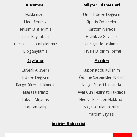
Kurumsal
Müşteri Hizmetleri
Hakkımızda
Ürün İade ve Değişim
Hedeflerimiz
Sipariş Ödemeleri
İletişim Bilgilerimiz
Kargom Nerede
İnsan Kaynakları
Gizlilik ve Güvenlik
Banka Hesap Bilgilerimiz
Gün İçinde Teslimat
Blog Sayfamız
Havale Bildirim Formu
Sayfalar
Yardım
Güvenli Alışveriş
Kupon Kodu Kullanımı
İade ve Değişim
Ödeme Seçenekleri Neler?
Kargo Süreci Hakkında
Kargo Süreci Hakkında
Mağazalarımız
Aynı Gün Teslimat Hakkında
Taksitli Alışveriş
Hediye Paketleri Hakkında
Toptan Satış
Sıkça Sorulan Sorular
Yardım Sayfası
İndirim Habercisi