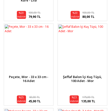
Küre - Lila
100,00 TL
100,00 TL
%20
%20
79,90 TL
80,00 TL
indirim
indirim
Peçete, Mor - 33 x 33 cm -
Şeffaf Balon İçi Kuş Tüyü,
16 Adet
100 Adet - Mor
60,00 TL
175,00 TL
%25
%23
45,00 TL
135,00 TL
indirim
indirim