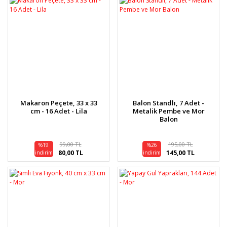
Makaron Peçete, 33 x 33
Balon Standlı, 7 Adet -
cm - 16 Adet - Lila
Metalik Pembe ve Mor
Balon
99,00 TL
195,00 TL
%19
%26
80,00 TL
145,00 TL
indirim
indirim