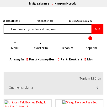
Mağazalarımız
Kargom Nerede
(0 850) 441 0 590
(0 530) 956 1 333
destek@susle.com.tr
ARA
Menü
Favorilerim
Hesabım
Sepetim
Anasayfa
Parti Konseptleri
Parti Renkleri
Mor
Toplam 32 ürün