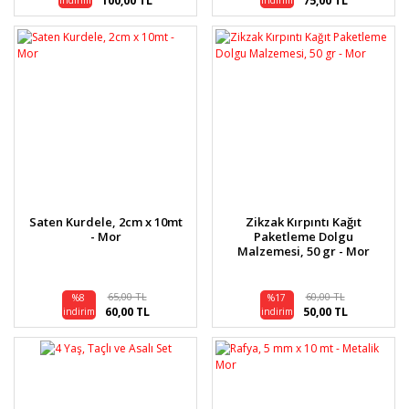
100,00 TL
75,00 TL
indirim
indirim
Saten Kurdele, 2cm x 10mt
Zikzak Kırpıntı Kağıt
- Mor
Paketleme Dolgu
Malzemesi, 50 gr - Mor
65,00 TL
60,00 TL
%8
%17
60,00 TL
50,00 TL
indirim
indirim