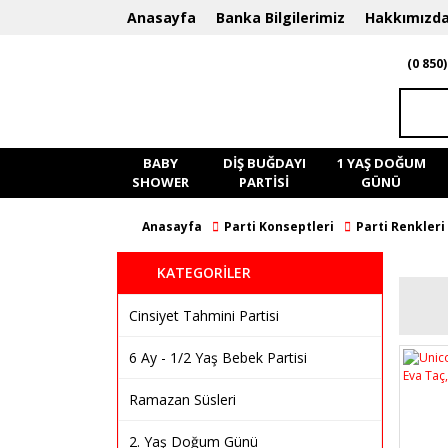
Anasayfa
Banka Bilgilerimiz
Hakkımızd
(0 850)
BABY
DIŞ BUĞDAYI
1 YAŞ DOĞUM
SHOWER
PARTISI
GÜNÜ
Anasayfa
Parti Konseptleri
Parti Renkleri
KATEGORİLER
Cinsiyet Tahmini Partisi
6 Ay - 1/2 Yaş Bebek Partisi
Ramazan Süsleri
2. Yaş Doğum Günü