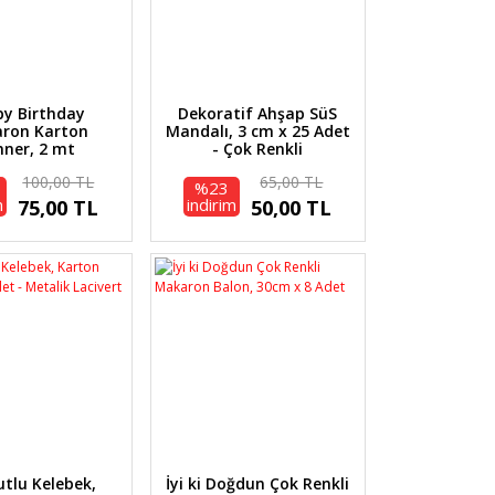
y Birthday
Dekoratif Ahşap SüS
ron Karton
Mandalı, 3 cm x 25 Adet
ner, 2 mt
- Çok Renkli
100,00 TL
65,00 TL
%23
m
indirim
75,00 TL
50,00 TL
utlu Kelebek,
İyi ki Doğdun Çok Renkli