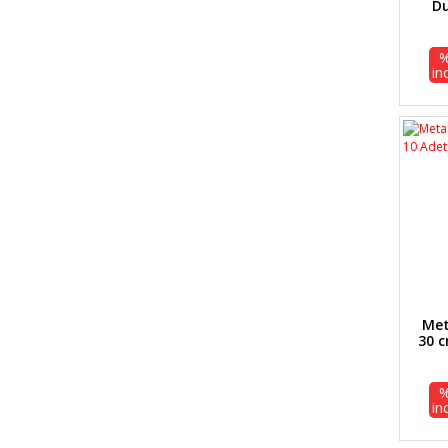
Du
in
Met
30 c
in