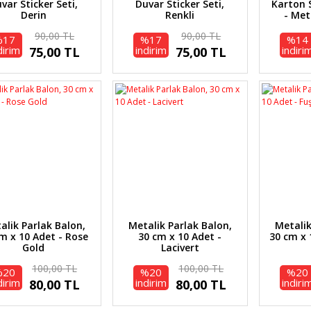
var Sticker Seti,
Duvar Sticker Seti,
Karton 
Derin
Renkli
- Met
90,00 TL
90,00 TL
%17
%17
%14
dirim
indirim
indiri
75,00 TL
75,00 TL
alik Parlak Balon,
Metalik Parlak Balon,
Metalik
m x 10 Adet - Rose
30 cm x 10 Adet -
30 cm x 
Gold
Lacivert
100,00 TL
100,00 TL
%20
%20
%20
dirim
indirim
indiri
80,00 TL
80,00 TL