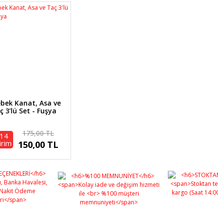
ebek Kanat, Asa ve
ç 3'lü Set - Fuşya
175,00 TL
14
irim
150,00 TL