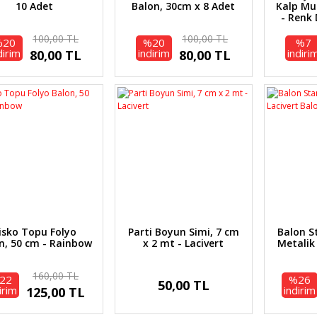
10 Adet
Balon, 30cm x 8 Adet
Kalp Mu
- Renk 
100,00 TL
100,00 TL
%20
%20
%7
dirim
indirim
indiri
80,00 TL
80,00 TL
isko Topu Folyo
Parti Boyun Simi, 7 cm
Balon St
n, 50 cm - Rainbow
x 2 mt - Lacivert
Metalik
160,00 TL
22
%26
50,00 TL
irim
indirim
125,00 TL