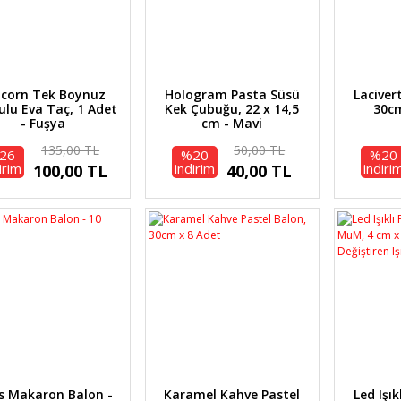
icorn Tek Boynuz
Hologram Pasta Süsü
Laciver
ulu Eva Taç, 1 Adet
Kek Çubuğu, 22 x 14,5
30cm
- Fuşya
cm - Mavi
135,00 TL
50,00 TL
26
%20
%20
irim
indirim
indiri
100,00 TL
40,00 TL
s Makaron Balon -
Karamel Kahve Pastel
Led Işık