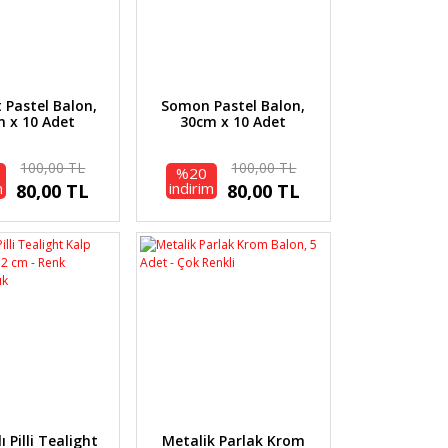
t Pastel Balon,
Somon Pastel Balon,
 x 10 Adet
30cm x 10 Adet
100,00 TL
100,00 TL
%20
m
indirim
80,00 TL
80,00 TL
lı Pilli Tealight
Metalik Parlak Krom