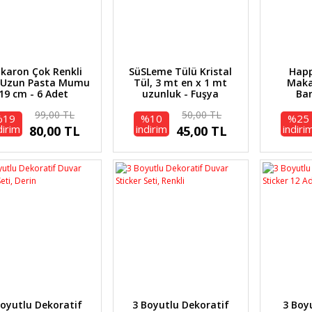
karon Çok Renkli
SüSLeme Tülü Kristal
Happ
 Uzun Pasta Mumu
Tül, 3 mt en x 1 mt
Maka
19 cm - 6 Adet
uzunluk - Fuşya
Ban
99,00 TL
50,00 TL
%19
%10
%25
dirim
indirim
indiri
80,00 TL
45,00 TL
Boyutlu Dekoratif
3 Boyutlu Dekoratif
3 Boy