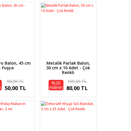
yo Balon, 45 cm
Metalik Parlak Balon,
- Fuşya
30 cm x 10 Adet - Çok
Renkli
60,00 TL
100,00 TL
%20
m
indirim
50,00 TL
80,00 TL