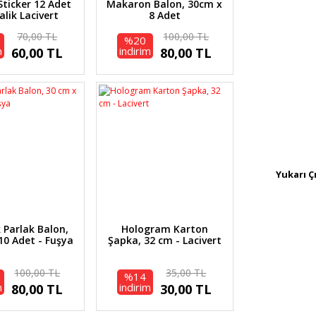
Sticker 12 Adet
Makaron Balon, 30cm x
alik Lacivert
8 Adet
70,00 TL
100,00 TL
%20
m
indirim
60,00 TL
80,00 TL
Yukarı Ç
 Parlak Balon,
Hologram Karton
10 Adet - Fuşya
Şapka, 32 cm - Lacivert
100,00 TL
35,00 TL
%14
m
indirim
80,00 TL
30,00 TL