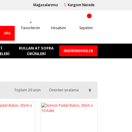
Mağazalarımız
Kargom Nerede
Favorilerim
Hesabım
Sepetim
ARA
I
KULLAN AT SOFRA
İNDİRİMDEKİLER
LERI
ÜRÜNLERI
Toplam 29 ürün