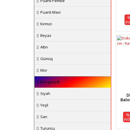
Puanlı Pembe
Puanlı Mavi
in
Kırmızı
Beyaz
Altın
Gümüş
Mor
Rengarenk
Siyah
D
Balo
Yeşil
%
Sarı
ind
Turuncu