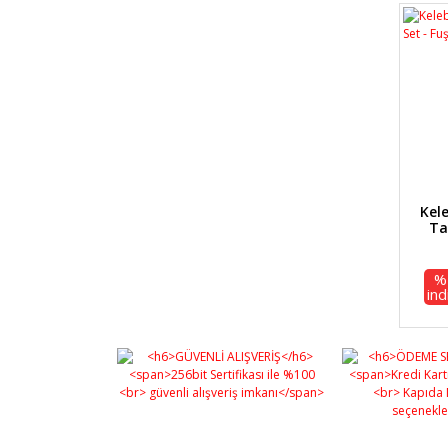
Kel
Ta
%
ind