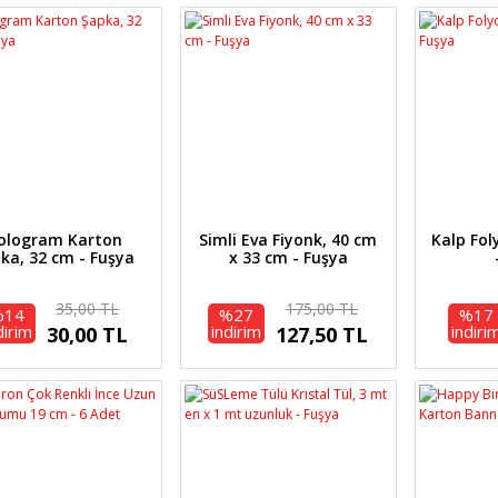
ologram Karton
Simli Eva Fiyonk, 40 cm
Kalp Fol
ka, 32 cm - Fuşya
x 33 cm - Fuşya
35,00 TL
175,00 TL
%14
%27
%17
dirim
indirim
indiri
30,00 TL
127,50 TL