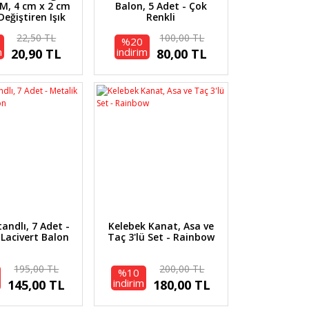
M, 4 cm x 2 cm
Balon, 5 Adet - Çok
Değiştiren Işık
Renkli
22,50 TL
100,00 TL
%20
m
indirim
20,90 TL
80,00 TL
andlı, 7 Adet -
Kelebek Kanat, Asa ve
 Lacivert Balon
Taç 3'lü Set - Rainbow
195,00 TL
200,00 TL
%10
indirim
145,00 TL
180,00 TL