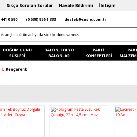
a
Sıkça Sorulan Sorular
Havale Bildirimi
İletişim
 441 0 590
(0 530) 956 1 333
destek@susle.com.tr
DOĞUM GÜNÜ
BALON, FOLYO
PARTI
PART
SÜSLERI
BALONLAR
KONSEPTLERI
MALZEME
Rengarenk