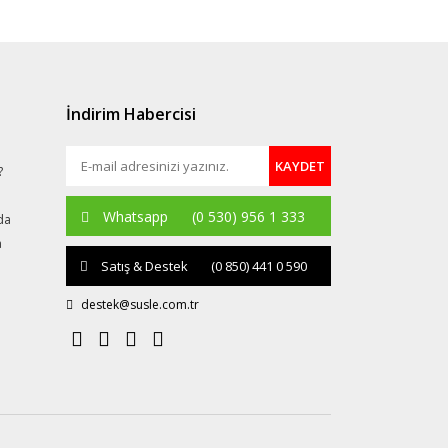
İndirim Habercisi
KAYDET
?
Whatsapp
(0 530) 956 1 333
da
a
Satış & Destek
(0 850) 441 0 590
destek@susle.com.tr