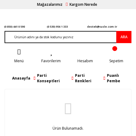
Mağazalarımız
Kargom Nerede
(0 850) 441 0 590
(0 530) 956 1 333
destek@susle.com.tr
ARA
Menü
Favorilerim
Hesabım
Sepetim
Parti
Parti
Puanlı
Anasayfa
Konseptleri
Renkleri
Pembe
Ürün Bulunamadı.