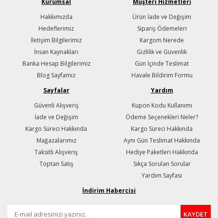
Kurumsal
Müşteri Hizmetleri
Hakkımızda
Ürün İade ve Değişim
Hedeflerimiz
Sipariş Ödemeleri
İletişim Bilgilerimiz
Kargom Nerede
İnsan Kaynakları
Gizlilik ve Güvenlik
Banka Hesap Bilgilerimiz
Gün İçinde Teslimat
Blog Sayfamız
Havale Bildirim Formu
Sayfalar
Yardım
Güvenli Alışveriş
Kupon Kodu Kullanımı
İade ve Değişim
Ödeme Seçenekleri Neler?
Kargo Süreci Hakkında
Kargo Süreci Hakkında
Mağazalarımız
Aynı Gün Teslimat Hakkında
Taksitli Alışveriş
Hediye Paketleri Hakkında
Toptan Satış
Sıkça Sorulan Sorular
Yardım Sayfası
İndirim Habercisi
KAYDET